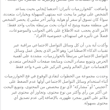
وأضافت: “للخوارزميات تأثيران؛ أحدهما إيجابي بحيث يساعد
الشخص على توفير ما يبحث عنه بمنتهى السهولة وبخيارات متعددة،
سواءً كان تسوق أو سفر أو هواية. وتأثير آخر سلبي إذ يحصر الشخص
في منطقة معينة ويتيح له أدوات بحث مرتبطة بجانب واحد فقط؛
الأمر الذي يحجب عنه الاطلاع على باقي الجوانب والموضوعات،
فضلاً عن تأثيره في استهداف خصوصية الأفراد”.
وأكدت آية بدر، أن كل وسائل التواصل الاجتماعي مراقبة عبر
تقنيات الذكاء الاصطناعي؛ وهو الأمر الذي يجعل عمل وسائل
التواصل الاجتماعي مرتبطاً بالخوارزميات، مشددة على أهمية
الحرص وتنويع مصادر البحث ومتابعة صفحات لأشخاص متعددي
الاهتمامات حول العالم وليس التركيز على شيء واحد فقط.
وحددت مجموعة من الخطوات لتفادي الوقوع في فخ الخوارزميات
أثناء استخدام وسائل التواصل الاجتماعي أولها عدم الضغط على
“أعجبني” أو “مشاركة” لأي نوع مخصص من المحتوى، وتنويع البحث
عن أكثر من رأي وأكثر من نوع محتوى، وتجاوز أي محتوى غير
ملائم على الفور بمجرد ظهوره، بالإضافة إلى عدم تصديق أي
محتوى بسهولة.