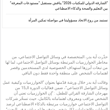
“الشارقة الدولي للمكتبات 2026” يناقش مستقبل “مستودعات المعرفة”
بين التعليم والصحة والذكاء الاصطناعي
نستمد من روح الاتحاد مسؤوليتنا في مواصلة تمكين المرأة
حذّرت آية بدر، المتخصصة في وسائل التواصل الاجتماعي، من
مخاطر الخوارزميات المرتبطة بوسائل التواصل الاجتماعي، لما لها
من تبعات أبرزها استهداف الخصوصية لدى المستخدمين وقصر
اهتمامات الشخص على منطقة واحدة فقط دون الباقي.
وقالت آية بدر خلال ورشة قدّمتها بعنوان “الخوارزميات وكيفية عمل
وسائل التواصل الاجتماعي”، ضمن فعاليات الدورة الـ15 من
مهرجان الشارقة القرائي للطفل، : “إن الخوارزميات تعني أن
الشخص مراقب ومعروف اهتماماته بالكامل، حيث تسخّر شركات
التواصل الاجتماعي خوارزميات مرتبطة بالذكاء الاصطناعي لرصد
الهوايات والاهتمامات لكل شخص وتوفيرها له مباشرة في البحث”.