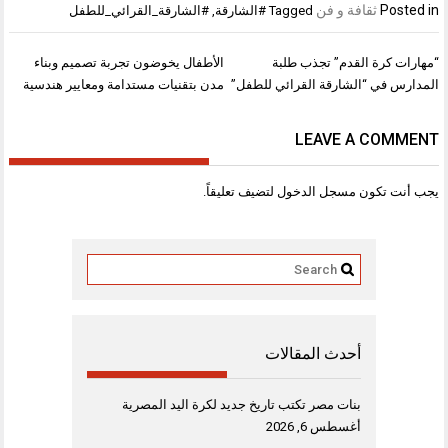
Posted in
ثقافة و فن
Tagged
#الشارقة
,
#الشارقة_القرائي_للطفل
تصفّح
“مهارات كرة القدم” تجذب طلبة
الأطفال يخوضون تجربة تصميم وبناء
المقالات
المدارس في “الشارقة القرائي للطفل”
مدن بتقنيات مستدامة ومعايير هندسية
LEAVE A COMMENT
يجب أنت تكون
مسجل الدخول
لتضيف تعليقاً.
أحدث المقالات
بنات مصر تكتب تاريخ جديد لكرة اليد المصرية
أغسطس 6, 2026