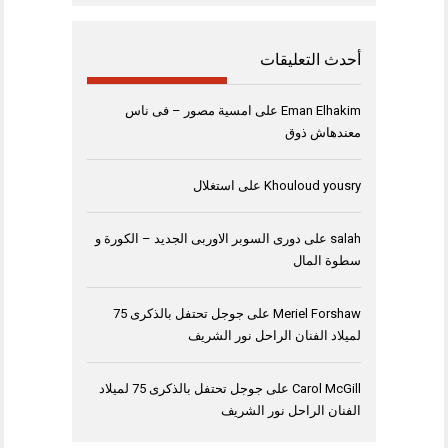
أحدث التعليقات
Eman Elhakim
على
امسية مصور – فى ناس
معندهاش ذوق
Khouloud yousry
على
استغلال
salah
على
دورى السوبر الاوربى الجديد – الكورة و
سطوة المال
Meriel Forshaw
على
جوجل تحتفل بالذكرى 75
لميلاد الفنان الراحل نور الشريف
Carol McGill
على
جوجل تحتفل بالذكرى 75 لميلاد
الفنان الراحل نور الشريف