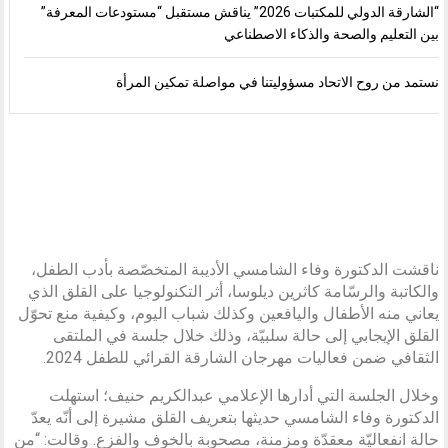
“الشارقة الدولي للمكتبات 2026” يناقش مستقبل “مستودعات المعرفة”
بين التعليم والصحة والذكاء الاصطناعي
نستمد من روح الاتحاد مسؤوليتنا في مواصلة تمكين المرأة
ناقشت الدكتورة وفاء الشامسي الأديبة المتخصّصة بأدب الطفل،
والكاتبة والرسّامة كاثرين ديلوسا، أثر التكنولوجيا على القلق الذي
يعاني منه الأطفال واليافعين وكذلك شباب اليوم، وكيفية منع تحوّل
القلق الإيجابي إلى حالة سلبيّة، وذلك خلال جلسة في الملتقى
الثقافي ضمن فعاليات مهرجان الشارقة القرائي للطفل 2024.
وخلال الجلسة التي أدارها الإعلامي عبدالكريم حنيف؛ استهلت
الدكتورة وفاء الشامسي حديثها بتعريف القلق مشيرة إلى أنّه يعدّ
حالة انفعاليّة معقدّة ومزمنة، مصحوبة بالخوف والفزع. وقالت: “من