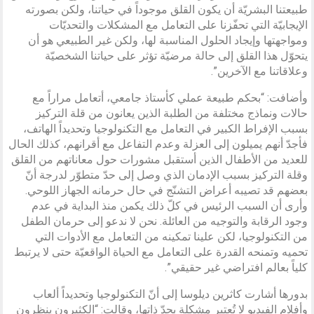
طبيعتنا البشريّة أن يكون القلق موجوداً في حياتنا، ولكن بصورته
الإيجابيّة التي تحفّزنا على التعامل مع المشكلات والتحديّات
ومواجهتها وإيجاد الحلول المناسبة لها، ولكن غير الطبيعي هو أن
يتحوّل هذا القلق إلى حالة مرضيّة تؤثر على حياتنا الشخصيّة
وعلاقاتنا مع الآخرين”.
وأضافت: “بحكم طبيعة عملي كأستاذ جامعي، أتعامل مراراً مع
حالات ونماذج مختلفة من الطلبة الذين يعانون من قلة التركيز
بسبب الإفراط الكبير في التعامل مع التكنولوجيا وتحديداً الهاتف،
فأجدّ أنهم يميلون إلى العزلة وعدم التفاعل مع أقرانهم، كذلك الحال
للعديد من الأطفال الذين أستقبل مشورات حول معاناتهم من القلق
وقلة التركيز بسبب الإدمان الذي وصل إلى حدّ متطوّر لدرجة أنّ
بعضهم قد تصيبه أعراض التشنّج في حال حرمانه الجهاز اللوحي.
وأرى أن السبب الرئيس في كلّ ذلك يكمن منذ البداية في عدم
وجود الرقابة والتوجيه من العائلة. نحن لا ندعو إلى حرمان الطفل
من التكنولوجيا، لكن علينا تمكينه من التعامل مع الأدوات التي
تحميه وتمنحه القدرة على التعامل مع الحياة الواقعيّة حتى لا يرتبط
كلياً بعالم افتراضي غير حقيقي”.
بدورها أشارت كاثرين ديلوسا إلى أنّ التكنولوجيا وتحديداً ألعاب
وأفلام الفيديو لا تُعتبر مشكلة بحدّ ذاتها، وقالت: “الكثيرون ينظرون