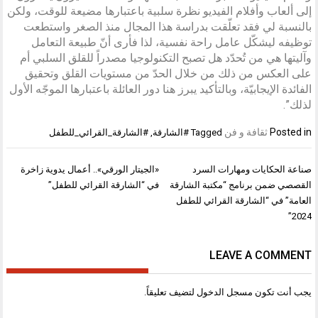
إلى ألعاب وأفلام الفيديو نظرة سلبية باعتبارها مضيعة للوقت، ولكن
بالنسبة لي فقد تعلّقت بدراسة هذا المجال منذ الصغر واستطعت
توظيفه ليشكّل عامل راحة نفسية، لذا فأرى أنّ طبيعة التعامل
وآليتها هي من تُحدّد هل تصبح التكنولوجيا مصدراً للقلق السلبي أم
على العكس من ذلك من خلال الحدّ من مستويات القلق وتحقيق
الفائدة الإيجابيّة، وبالتأكيد يبرز هنا دور العائلة باعتبارها الموجّه الأول
لذلك”.
Posted in
ثقافة و فن
Tagged
#الشارقة
,
#الشارقة_القرائي_للطفل
تصفّح
صناعة الحكايات ومهارات السرد
«الجيتار الورقي».. أعمال يدوية زاخرة
المقالات
القصصي ضمن برنامج “مكتبة الشارقة
في “الشارقة القرائي للطفل”
العامة” في “الشارقة القرائي للطفل
2024”
LEAVE A COMMENT
يجب أنت تكون
مسجل الدخول
لتضيف تعليقاً.