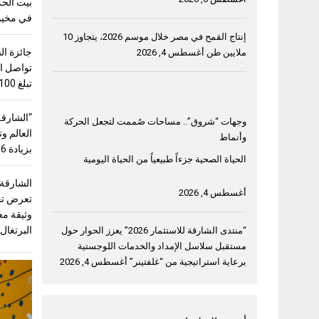
بيت الحك
في مخيم 
إنتاج القمح في مصر خلال موسم 2026، يتجاوز 10
جائزة ال
ملايين طن
أغسطس 4, 2026
تواصل اس
تبلغ 100 ألف دولار
“الشارقة
وجهات “شروق”.. مساحات صُممت لتجعل الحركة
وأنماط
بزيادة 56%
الحياة الصحية جزءاً طبيعياً من الحياة اليومية
الشارقة
أغسطس 4, 2026
وثيقة مع
البرتغال
“منتدى الشارقة للاستثمار 2026” يعزز الحوار حول
مستقبل سلاسل الإمداد والخدمات اللوجستية
برعاية استراتيجية من “غلفتينر”
أغسطس 4, 2026