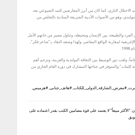
د الاحتلال النازي، كما كان من أبرز المعارضين للمد الشيوعي بعد
بولندي، وهو من الأصوات الأدبية الشريفة المنادية بالتخلص من
الفرد والطبيعة، بين الإنسان ومحيطه، وتناول مصير من خانهم الأمل
غريقية لمقاربة الواقع المعاصر، ولهذا وصفه النقاد بـ”شاعر فكر”،
ه إلى العربية الأديب هاتف جنابي، الذي عمل أستاذاً محاضراً في “جامعة وارسو” لمدة 38 عاماً، ولعب دور الوسيط بين الثقافة البولندية والعربية، وترجم أهم
عة كلمات” والمتوفر في جناحها المشارك في دورة العام الجاري من
برت
,
#معرض_الشارقة_الدولى_للكتاب
,
#هاتف_جنابى
,
#هرميس
,
ن: “الأكثر مبيعاً” لا يعتمد على قوة مضامين الكتب بقدر اعتماده على
ويق