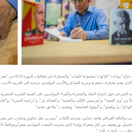
استضاف جناح “روايات”
لذي يضم مختارات شعرية ونثرية للشاعر والأديب البولندي، ترجمه إلى العربية الأديب 
ة المترجم حول إجماع النقاد والشعراء والقراء البولنديين على أهمية التجربة الشعري
اً من “وتر الضوء”، و”هرميس: الكلب والنجمة”، و”قصائد نثر”، و”دراسة الشيء”، و”كتاب
لوداع”، و”روفيجو”، و”أبيلوج العاصفة”، ويختتم بـ “ملاحق نقدية”.
يب والناقد العراقي هاتف جنابي، مترجم الكتاب: “يسرني نقل عناوين وتجارب غير معروفة
صيل، وزبيغنيف من كبار شعراء بولندا الذي يحترمه الشعب البولندي شعراً ومواقفاً، لأ
لات من الطراز الأول”.