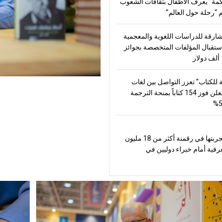
مة” يعرف الأطفال بثقافات الشعوب
“رحلة حول العالم”
شارقة للدراسات اللغوية والمعجمية
تقبال المؤلفات المتخصصة بجوائز
 للكتاب” تعزز التواصل بين لغات
العالم وتعلن فوز 154 كتاباً بمنحة الترجمة
تعرض تجربتها في رقمنة أكثر من 18 مليون
رفية أمام خبراء دوليين في