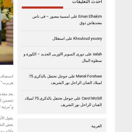
أحدث التعليقات
Eman Elhakim
على
امسية مصور – فى ناس
معندهاش ذوق
Khouloud yousry
على
استغلال
salah
على
دورى السوبر الاوربى الجديد – الكورة و
سطوة المال
Meriel Forshaw
على
جوجل تحتفل بالذكرى 75
لميلاد الفنان الراحل نور الشريف
هربرت” ا
بعد مقدم
Carol McGill
على
جوجل تحتفل بالذكرى 75 لميلاد
تتضمن كل
الفنان الراحل نور الشريف
و”مرثية ا
يقول الأد
بعض التفا
العربية
وكاتب مقا