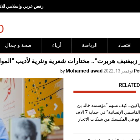
رفض عربي وإسلامي للانته
O
اقتصاد
الرياضة
أزياء
صحة و جمال
زبيغنيف هربرت”.. مختارات شعرية ونثرية لأديب “المواق
Mohamed awad
Po
نوفمبر 13, 2022
by
RELATED
اكين… كيف تسهم “مؤسسة خالد بن
سلطان القاسمي الإنسانية” في حماية 7 آلاف
فع في المكسيك من شبكات الاتجار