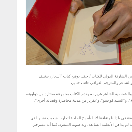
 التابع لـ”مجموعة كلمات” والمشارك في فعاليات الدورة الـ41 من “معرض الشارقة الدولي للكتاب”، حفل توقيع كتاب “أشعار زبيغنيف
والشاعر والمترجم العراقي هاتف جنابي.
ة والشخصية للشاعر هربرت، يقدم الكتاب مجموعة مختارة من دواوينه،
ة”، و”السيد كوجيتو”، و”تقرير من مدينة محاصرة وقصائد أخرى”،
 في بلداننا وثقافتنا لأننا بأمسّ الحاجة لتجارب شعوب تشبهنا في
نه لم يداهن الأنظمة السابقة، وله صوته المتفرد، كما أنه مسرحي