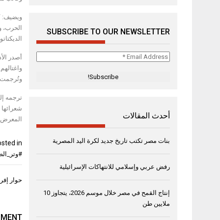
ويضيف: “ا
الحرب، وي
SUBSCRIBE TO OUR NEWSLETTER
الديكتاتو
Email
أصدر الأ
Address
واغتالهم 
*
وتُرجمت أعماله إلى 38 لغة، ورُشّح لنيل جا
شعرائها 
أحدث المقالات
المعرض.
بنات مصر تكتب تاريخ جديد لكرة اليد المصرية
sted in
#وتر_الض
رفض عربي وإسلامي للانتهاكات الإسرائيلية
تصفّح
حوار إفر
المقال
إنتاج القمح في مصر خلال موسم 2026، يتجاوز 10
ملايين طن
MMENT