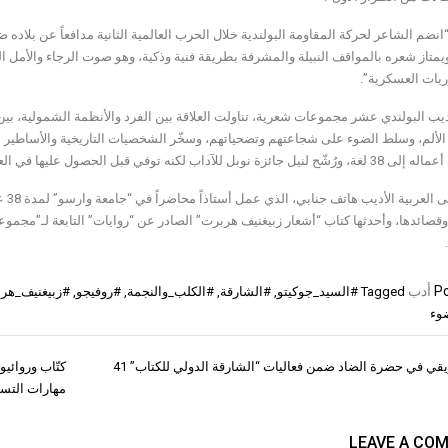
نضم الشاعر لحركة المقاومة البولندية خلال الحرب العالمية الثانية مدافعاً عن بلاده ض
متاز شعره بالمواقف النبيلة والمشرفة بطريقة فنية وذكية، وهو صوت الرجاء والأمل ال
ريات العسكرية”.
ديب البولندي عشر مجموعات شعرية، تناولت العلاقة بين الفرد والأنظمة الشمولية، بين 
الألم، وسلط الضوء على شجاعتهم وتضحياتهم، وسخّر الشخصيات التاريخية والأساطير الإ
ئزة نوبل للآداب لكنه توفي قبل الحصول عليها في العام 1998.
ترجم
وقصائدها، وأحدثها كتاب “أشعار زبيغنيف هربرت” الصادر عن “روايات” التابعة لـ”مجمو
Po
أدب
Tagged
#السيد_جوكيتو
,
#الشارقة
,
#الكلب_والنجمة
,
#روفيجو
,
#زبيغنيف_هر
وء
يقي في حضرة الضاد ضمن فعاليات “الشارقة الدولي للكتاب” 41
كتّاب وروائيو
ات
مهارات التس
LEAVE A CO