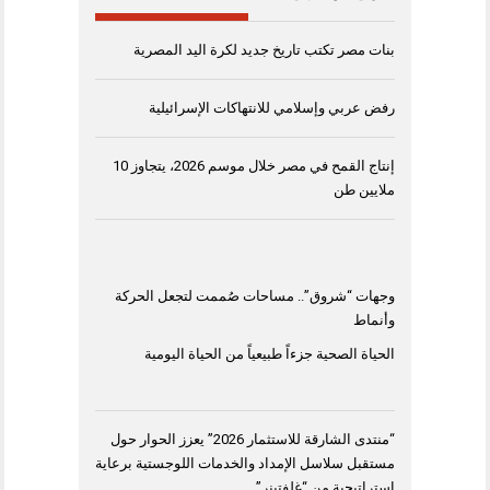
بنات مصر تكتب تاريخ جديد لكرة اليد المصرية
رفض عربي وإسلامي للانتهاكات الإسرائيلية
إنتاج القمح في مصر خلال موسم 2026، يتجاوز 10
ملايين طن
وجهات “شروق”.. مساحات صُممت لتجعل الحركة
وأنماط
الحياة الصحية جزءاً طبيعياً من الحياة اليومية
“منتدى الشارقة للاستثمار 2026” يعزز الحوار حول
مستقبل سلاسل الإمداد والخدمات اللوجستية برعاية
استراتيجية من “غلفتينر”