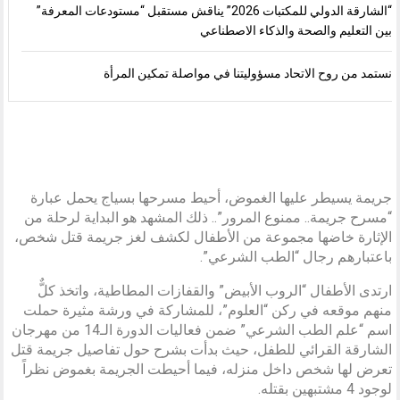
“الشارقة الدولي للمكتبات 2026” يناقش مستقبل “مستودعات المعرفة”
بين التعليم والصحة والذكاء الاصطناعي
نستمد من روح الاتحاد مسؤوليتنا في مواصلة تمكين المرأة
جريمة يسيطر عليها الغموض، أحيط مسرحها بسياج يحمل عبارة
“مسرح جريمة.. ممنوع المرور”.. ذلك المشهد هو البداية لرحلة من
الإثارة خاضها مجموعة من الأطفال لكشف لغز جريمة قتل شخص،
باعتبارهم رجال “الطب الشرعي”.
ارتدى الأطفال “الروب الأبيض” والقفازات المطاطية، واتخذ كلٌّ
منهم موقعه في ركن “العلوم”، للمشاركة في ورشة مثيرة حملت
اسم “علم الطب الشرعي” ضمن فعاليات الدورة الـ14 من مهرجان
الشارقة القرائي للطفل، حيث بدأت بشرح حول تفاصيل جريمة قتل
تعرض لها شخص داخل منزله، فيما أحيطت الجريمة بغموض نظراً
لوجود 4 مشتبهين بقتله.