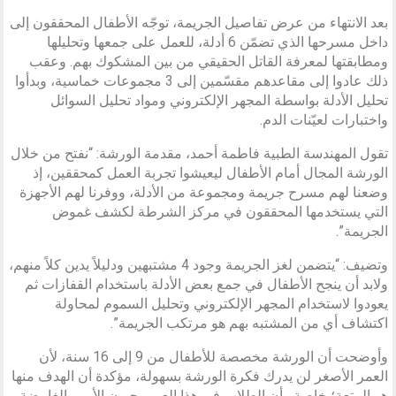
بعد الانتهاء من عرض تفاصيل الجريمة، توجّه الأطفال المحققون إلى
داخل مسرحها الذي تضمّن 6 أدلة، للعمل على جمعها وتحليلها
ومطابقتها لمعرفة القاتل الحقيقي من بين المشكوك بهم. وعقب
ذلك عادوا إلى مقاعدهم مقسّمين إلى 3 مجموعات خماسية، وبدأوا
تحليل الأدلة بواسطة المجهر الإلكتروني ومواد تحليل السوائل
واختبارات لعيّنات الدم.
تقول المهندسة الطبية فاطمة أحمد، مقدمة الورشة: “نفتح من خلال
الورشة المجال أمام الأطفال ليعيشوا تجربة العمل كمحققين، إذ
وضعنا لهم مسرح جريمة ومجموعة من الأدلة، ووفرنا لهم الأجهزة
التي يستخدمها المحققون في مركز الشرطة لكشف غموض
الجريمة”.
وتضيف: “يتضمن لغز الجريمة وجود 4 مشتبهين ودليلاً يدين كلاً منهم،
ولابد أن ينجح الأطفال في جمع بعض الأدلة باستخدام القفازات ثم
يعودوا لاستخدام المجهر الإلكتروني وتحليل السموم لمحاولة
اكتشاف أي من المشتبه بهم هو مرتكب الجريمة”.
وأوضحت أن الورشة مخصصة للأطفال من 9 إلى 16 سنة، لأن
العمر الأصغر لن يدرك فكرة الورشة بسهولة، مؤكدة أن الهدف منها
هو المتعة؛ خاصة وأن الطلاب في هذا العمر يحبون الأمور الغامضة،