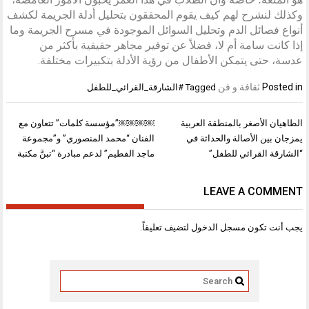
وكذلك لنشرح لهم كيف يقوم المحققون بتحليل أدلة الجريمة لكشف
أنواع فصائل الدم وتحليل السوائل الموجودة في مسرح الجريمة وما
إذا كانت سامة أم لا، فضلاً عن توفير مجاهر حقيقية بأكثر من
عدسة، حتى يتمكن الأطفال من رؤية الأدلة بتكبيرات مختلفة.
Posted in
ثقافة و فن
Tagged
#الشارقة_القرائي_للطفل
تصفّح
الطاهيان الأصغر بالمنطقة العربية
￼￼￼￼”مؤسسة كلمات” تتعاون مع
المقالات
يمزجان بين الأصالة والحداثة في
الفنان “محمد المنصوري” و”مجموعة
“الشارقة القرائي للطفل”
ماجد الفطيم” لدعم مبادرة “تبنَّ مكتبة
LEAVE A COMMENT
يجب أنت تكون
مسجل الدخول
لتضيف تعليقاً.