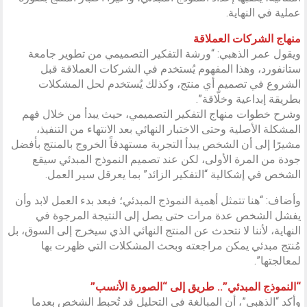
عملية في النهاية.
منهاج الشركات العملاقة
ويقول عمر الذهبي: “ورشة التفكير التصميمي من تطوير جامعة
ستانفورد، وهذا المفهوم يُستخدم في الشركات العملاقة قبل
الشروع في تصميم أي منتج، وكذلك يُستخدم لحل المشكلات
بطريقة إبداعية وخلّاقة”.
وشرح خطوات منهاج التفكير التصميمي، حيث يبدأ من خلال فهم
المشكلة الأصلية وحتى الاختبار النهائي بعد الانتهاء من التنفيذ،
مشيرًا إلى أن الشخص يبدأ التجربة مستهدفاً الخروج بالمنتج بأفضل
جودة من المرة الأولى، لكن عند تصميم النموذج المبدئي سيقع
الشخص في إشكالية “التفكير الزائد” بما يعرقل سير العمل.
وأضاف: “هنا تتمثل أهمية النموذج المبدئي؛ فبعد بدء العمل لابد وأن
يفشل الشخص عدة مرات حتى يصل إلى النتيجة المرجوة في
النهاية، لأننا لا نتحدث عن المنتج النهائي الذي سيخرج إلى السوق، بل
مُنتج مبدئي يمكن مراجعته وبحث المشكلات التي ظهرت بها
لمعالجتها”.
“النموذج المبدئي”.. طريق إلى “الصورة الأنسب”
وأكد “الذهبي”، أن المبالغة في التحليل قد تُحبط الشخص بعدما