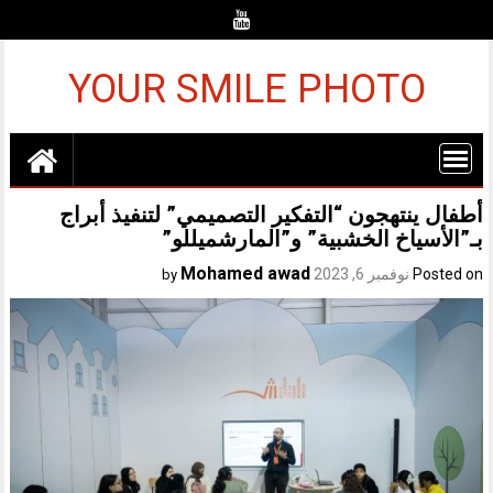
Ski
t
conten
YOUR SMILE PHOTO
أطفال ينتهجون “التفكير التصميمي” لتنفيذ أبراج
بـ”الأسياخ الخشبية” و”المارشميللو”
Mohamed awad
Posted on
نوفمبر 6, 2023
by