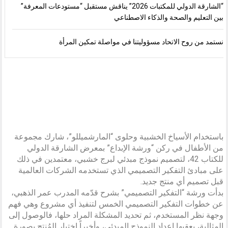
“الشارقة الدولي للمكتبات 2026” يناقش مستقبل “مستودعات المعرفة”
بين التعليم والصحة والذكاء الاصطناعي
نستمد من روح الاتحاد مسؤوليتنا في مواصلة تمكين المرأة
باستخدام الأسياخ الخشبية وحلوى “المارشميللو”، شارك مجموعة
من الأطفال في ركن “ورشة الإبداع” بمعرض الشارقة الدولي
للكتاب 42، لتصميم نموذج مبدئي لبرج خشبي، معتمدين في ذلك
على مبادئ التفكير التصميمي الذي تستخدمه الشركات العالمية
قبل تصميم أي منتج جديد.
بدأت ورشة “التفكير التصميمي” بشرح قدّمه المدرب عمر الذهبي،
عن خطوات التفكير التصميمي الخمس لتنفيذ أي مشروع وهي فهم
وجهة نظر المستخدم، ثم تحديد المشكلة المراد حلها، فالوصول إلى
المثالية، يعقبها إعداد النموذج المبدئي، وأخيراً اختبار المُنتج بصورة