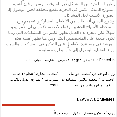
يظهر له العديد من المشاكل غير المتوقعة، ومن ثم فإن أهمية
النموذج المبدئي تكمن في التجربة بقطع مختلفة لحين الوصول إلى
الصورة الأنسب لحل المشاكل.
وشرح الذهبي أنه طلب من الأطفال المشاركين تصميم برج
باستخدام الأسياخ الخشبية وقطع لاصقة، لافتاً إلى أن الأمر يبدو
سهلاً، لكن بمجرد بدء العمل تظهر الكثير من المشكلات التي ربما
تكون صعبة على المتخصصين أيضًا، ومن هنا تظهر أهمية هذه
الورشة في مساعدة الأطفال على التفكير في المشكلات والسبب
وراء الفشل، للوصول إلى حلّها بطريقة سليمة.
Posted in
ثقافة و فن
Tagged
#معرض_الشارقة_الدولي_للكتاب
تصفّح
رزان أبو دقة في “محطة التواصل
“مكتبات الشارقة” تنظم 17 فعالية
المقالات
الاجتماعي”: لتحقيق ملايين المشاهدات
متنوعة في “الشارقة الدولي للكتاب
عليكم بالمثابرة والاستمرارية
2023”
LEAVE A COMMENT
يجب أنت تكون
مسجل الدخول
لتضيف تعليقاً.