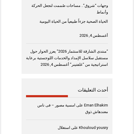
وجهات “شروق”.. مساحات صُممت لتجعل الحركة
وأنماط
الحياة الصحية جزءاً طبيعياً من الحياة اليومية
أغسطس 4, 2026
“منتدى الشارقة للاستثمار 2026” يعزز الحوار حول
مستقبل سلاسل الإمداد والخدمات اللوجستية برعاية
استراتيجية من “غلفتينر”
أغسطس 4, 2026
أحدث التعليقات
Eman Elhakim
على
امسية مصور – فى ناس
معندهاش ذوق
Khouloud yousry
على
استغلال