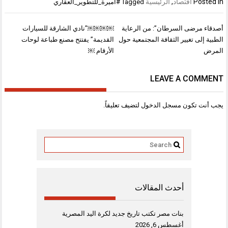
Posted in
اقتصاد
,
الرئيسية
Tagged
#اميرة_للتطوير_العقاري
تصفّح
أصدقاء مرضى السرطان”: من الرعاية
￼￼￼￼”نادي الشارقة للسيارات
المقالات
الطبية إلى تغيير الثقافة المجتمعية حول
القديمة” يفتتح مصنع طباعة لوحات
المرض
الأرقام ￼
LEAVE A COMMENT
يجب أنت تكون
مسجل الدخول
لتضيف تعليقاً.
أحدث المقالات
بنات مصر تكتب تاريخ جديد لكرة اليد المصرية
أغسطس 6, 2026