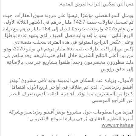
دبي التي تعكس التراث العريق للمدينة.
ويمثل النمو الفصلي مؤشرًا رئيسيًا على مرونة سوق العقارات. حيث
تم تسجيل تداولات بقيمة 142.7 مليار درهم في الأشهر الثلاثة الأولى
من عام 2025، وارتفعت تدريجيًا لتصل إلى 184 مليار درهم مع نهاية
الربع الثاني – وهو ما يُعد بداية فصل الصيف الذي يشهد عادة تباطؤًا.
وعلى عكس التراجع المتوقع في هذه الفترة، سجلت منصة دي
إكس بي إنتراكت تداولات بقيمة 65 مليار درهم في يوليو 2025، وهو
من بين أعلى النتائج الشهرية خلال العام حتى تاريخه. وقد ساهم في
ذلك مطورون مخضرمون وجدد أطلقوا مشاريع عبر دبي، بالإضافة
إلى تدفق رؤوس
الأموال، وزيادة عدد السكان في المدينة. وقد لاقى مشروع “بوندز
أفينيو ريزيدنسز”، الذي تم إطلاقه في أواخر الربع الأول، اهتمامًا
كبيرًا من المشترين، مما يؤكد الجاذبية الدائمة لدبي بصرف النظر
عن التراجع الموسمي.
لمزيد من المعلومات حول مشروع بوندز أفينيو ريزيدنسز وشركة
أميرة للتطوير العقاري، يُرجى زيارة الموقع الإلكتروني:
www.amirah.ae