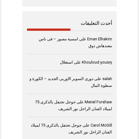
أحدث التعليقات
Eman Elhakim
على
امسية مصور – فى ناس
معندهاش ذوق
Khouloud yousry
على
استغلال
salah
على
دورى السوبر الاوربى الجديد – الكورة و
سطوة المال
Meriel Forshaw
على
جوجل تحتفل بالذكرى 75
لميلاد الفنان الراحل نور الشريف
Carol McGill
على
جوجل تحتفل بالذكرى 75 لميلاد
الفنان الراحل نور الشريف