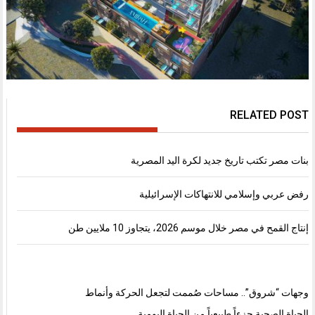
RELATED POST
بنات مصر تكتب تاريخ جديد لكرة اليد المصرية
رفض عربي وإسلامي للانتهاكات الإسرائيلية
إنتاج القمح في مصر خلال موسم 2026، يتجاوز 10 ملايين طن
وجهات “شروق”.. مساحات صُممت لتجعل الحركة وأنماط
الحياة الصحية جزءاً طبيعياً من الحياة اليومية