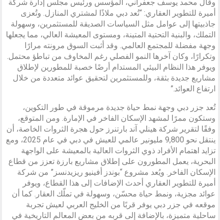
وقال محمد يوسف جعفراني، المؤسس ورئيس مجلس إدارة شركة
أميرة للتطوير العقاري: “تُعد دبي ملاذًا لمشتري المنازل. وتُعزى
جاذبيتها إلى عوامل مثل السياسات الصديقة للمستثمرين، وسهولة
التملك، والبنية التحتية المتينة، ومستوى المعيشة العالي، مما يجعلها
وجهة مفضلة للمجتمع العالمي. وقد أثبت السوق مرونته مرارًا
وتكرارًا، وكان آخرها النمو الفصلي رغم المخاوف من تباطؤ محتمل.
ويوفر هذا النظام البيئي المستدام أرضًا خصبة للمطورين لإطلاق
مشاريع جديدة بثقة، وللمستثمرين لتحقيق عوائد متعددة من خلال
ارتفاع العوائد.”
تُعد جزر دبي وجهة نمط حياة جديدة مرموقة في طور التكوين،
وستكون ممرًا لمشهد الإسكان الفاخر في الإمارة. ومن المتوقع،
وفقًا لتقرير شركة هينلي آند بارتنرز حول هجرة الثروات الخاصة، أن
ينتقل نحو 9,800 مليونير عالمي للعيش في دبي في عام 2025، ومع
تزايد اهتمام الأفراد ذوي الثروات العالية بالمعيشة على الواجهة
البحرية، يعمل المطورون على إطلاق مشاريع بارزة تعزز من قطاع
الإسكان الفاخر. ويُعد مشروع “بوندز أفينيو ريزيدنسز” من شركة
أميرة للتطوير العقاري أحدث الإضافات إلى هذا القطاع، ويوفر
عوائد مجزية، ونمط حياة محسّن، وسهولة في تملّك العقار. كما أن
موقعه في جزر دبي يوفر قربًا من الخليج العربي لعيش تجربة
ساحلية متميزة، بالإضافة إلى قربه من بعض المعالم التاريخية في