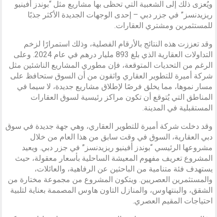
ويُعزى ذلك إلى الشعبية التي تحظى بها مشاريع مثل “بوندز أفينيو
ريزيدنسز” في جزر دبي – إحدى الوجهات الجديدة الأكثر جذبًا
للمستثمرين ومشتري العقارات.
وقد تعززت هذه النتائج بالأرقام الفصلية، وذلك استمرارًا لزخم
التداولات العقارية الذي بلغ 893 مليار درهم في عام 2024. وعلى
الرغم من التحديات المتوقعة، فإن مطوري المشاريع الناشئين مثل
شركة أميرة للتطوير العقاري واثقون من أن السوق ستحافظ على
مسار نموها، مما يخلق فرصًا لإطلاق مشاريع جديدة، لا سيما في
المناطق التي يُتوقع أن تكون مراكز رئيسية لسوق العقارات
المستقبلية في المدينة.
وقد دخلت شركة أميرة للتطوير العقاري، وهي جهة جديدة في سوق
دبي العقارية، السوق في وقت سابق من هذا العام من خلال
مشروعها الرئيسي “بوندز أفينيو ريزيدنسز” في جزر دبي. ويعيد
المشروع تعريف مفهوم المعيشة الساحلية بأسعار معقولة، حيث
يستهدف فئة متنامية من الباحثين عن الرفاهية، والعائلات،
والمستثمرين العصريين. ويتكون المشروع من مجموعة مختارة من
الشقق، والبنتهاوس، والمنازل التاون هاوس المصممة بعناية لتلبية
احتياجات المقيم العصري.