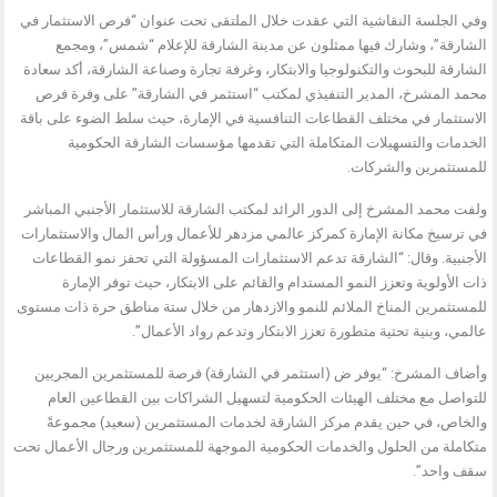
وفي الجلسة النقاشية التي عقدت خلال الملتقى تحت عنوان “فرص الاستثمار في
الشارقة”، وشارك فيها ممثلون عن مدينة الشارقة للإعلام “شمس”، ومجمع
الشارقة للبحوث والتكنولوجيا والابتكار، وغرفة تجارة وصناعة الشارقة، أكد سعادة
محمد المشرخ، المدير التنفيذي لمكتب “استثمر في الشارقة” على وفرة فرص
الاستثمار في مختلف القطاعات التنافسية في الإمارة، حيث سلط الضوء على باقة
الخدمات والتسهيلات المتكاملة التي تقدمها مؤسسات الشارقة الحكومية
للمستثمرين والشركات.
ولفت محمد المشرخ إلى الدور الرائد لمكتب الشارقة للاستثمار الأجنبي المباشر
في ترسيخ مكانة الإمارة كمركز عالمي مزدهر للأعمال ورأس المال والاستثمارات
الأجنبية. وقال: “الشارقة تدعم الاستثمارات المسؤولة التي تحفز نمو القطاعات
ذات الأولوية وتعزز النمو المستدام والقائم على الابتكار، حيث توفر الإمارة
للمستثمرين المناخ الملائم للنمو والازدهار من خلال ستة مناطق حرة ذات مستوى
عالمي، وبنية تحتية متطورة تعزز الابتكار وتدعم رواد الأعمال”.
وأضاف المشرخ: “يوفر ض (استثمر في الشارقة) فرصة للمستثمرين المجريين
للتواصل مع مختلف الهيئات الحكومية لتسهيل الشراكات بين القطاعين العام
والخاص، في حين يقدم مركز الشارقة لخدمات المستثمرين (سعيد) مجموعةً
متكاملة من الحلول والخدمات الحكومية الموجهة للمستثمرين ورجال الأعمال تحت
سقف واحد”.