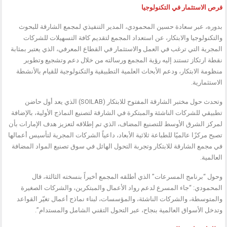
فرص الاستثمار في التكنولوجيا
بدوره، عبر سعادة حسين المحمودي، المدير التنفيذي لمجمع الشارقة للبحوث
والتكنولوجيا والابتكار، عن استعداد المجمع لتقديم كافة التسهيلات للشركات
المجرية التي ترغب في العمل والاستثمار في القطاع المعرفي، الذي يعتبر بمثابة
نقطة ارتكاز تستند إليه رؤية المجمع ورسالته من خلال دعم وتشجيع وتطوير
منظومة الابتكار، ودعم الأبحاث العلمية التطبيقية والتكنولوجية للقيام بالأنشطة
الاستثمارية.
وتحدث حول مختبر الشارقة المفتوح للابتكار (SOILAB) الذي يعد أول حاضن
تطبيقي للشركات الناشئة والمبتكرة في الشارقة لتصنيع النماذج الأولية، بالإضافة
لمركز الشرق الأوسط للتصنيع المضاف، الذي تم إطلاقه لتعزيز هدف الإمارات بأن
تصبح مركزًا عالميًا للطباعة ثلاثية الأبعاد، داعياً الشركات المجرية لتأسيس أعمالها
في مجمع الشارقة للابتكار وتجربة التحول الهائل في سوق تصنيع المواد المضافة
العالمية.
وحول “برنامج المسرعات” الذي أطلقه المجمع أخيراً بنسخته الثالثة، قال
المحمودي: “جاء المسرع لدعم رواد الأعمال والمبتكرين، والشركات الصغيرة
والمتوسطة، والشركات الناشئة، والمؤسسات، لبناء نماذج أعمال تغيّر القواعد
وتدخل الأسواق العالمية بنجاح، عبر التحول التقني الشامل والمستدام”.