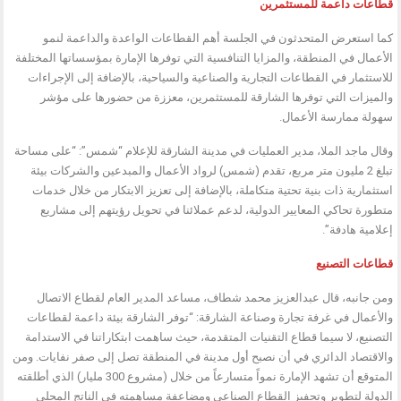
قطاعات داعمة للمستثمرين
كما استعرض المتحدثون في الجلسة أهم القطاعات الواعدة والداعمة لنمو
الأعمال في المنطقة، والمزايا التنافسية التي توفرها الإمارة بمؤسساتها المختلفة
للاستثمار في القطاعات التجارية والصناعية والسياحية، بالإضافة إلى الإجراءات
والميزات التي توفرها الشارقة للمستثمرين، معززة من حضورها على مؤشر
سهولة ممارسة الأعمال.
وقال ماجد الملا، مدير العمليات في مدينة الشارقة للإعلام “شمس”: “على مساحة
تبلغ 2 مليون متر مربع، تقدم (شمس) لرواد الأعمال والمبدعين والشركات بيئة
استثمارية ذات بنية تحتية متكاملة، بالإضافة إلى تعزيز الابتكار من خلال خدمات
متطورة تحاكي المعايير الدولية، لدعم عملائنا في تحويل رؤيتهم إلى مشاريع
إعلامية هادفة”.
قطاعات التصنيع
ومن جانبه، قال عبدالعزيز محمد شطاف، مساعد المدير العام لقطاع الاتصال
والأعمال في غرفة تجارة وصناعة الشارقة: “توفر الشارقة بيئة داعمة لقطاعات
التصنيع، لا سيما قطاع التقنيات المتقدمة، حيث ساهمت ابتكاراتنا في الاستدامة
والاقتصاد الدائري في أن نصبح أول مدينة في المنطقة تصل إلى صفر نفايات. ومن
المتوقع أن تشهد الإمارة نمواً متسارعاً من خلال (مشروع 300 مليار) الذي أطلقته
الدولة لتطوير وتحفيز القطاع الصناعي ومضاعفة مساهمته في الناتج المحلي