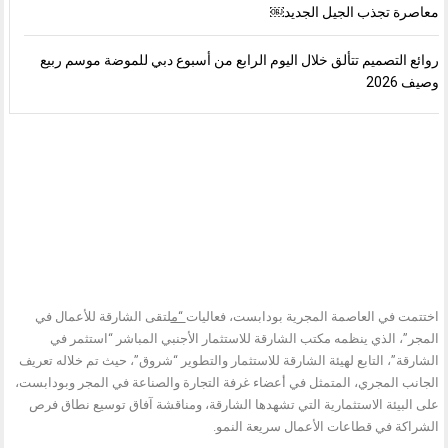
معاصرة تجذب الجيل الجديد￼
روائع التصميم تتألق خلال اليوم الرابع من أسبوع دبي للموضة موسم ربيع
وصيف 2026
اختتمت في العاصمة المجرية بودابست، فعاليات
“م
لتقى الشارقة للأعمال في
المجر”، الذي ينظمه مكتب الشارقة للاستثمار الأجنبي المباشر “استثمر في
الشارقة”، التابع لهيئة الشارقة للاستثمار والتطوير “شروق”، حيث تم خلاله تعريف
الجانب المجري، المتمثل في أعضاء غرفة التجارة والصناعة في المجر وبودابست،
على البيئة الاستثمارية التي تشهدها الشارقة، ومناقشة آفاق توسيع نطاق فرص
الشراكة في قطاعات الأعمال سريعة النمو.