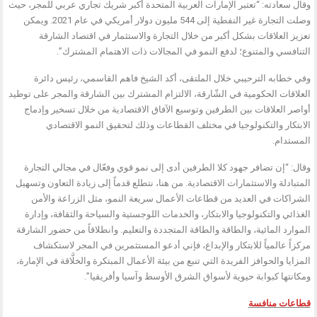
وقال سعادته: “تعتبر الإمارات العربية المتحدة أكبر شريك تجاري عربي للمجر، حيث
وصلت التجارة غير النفطية إلى 544 مليون دولار أمريكي في عام 2021. ويمكن
تعزيز العلاقات بشكل أكبر من خلال التجارة والاستثمار في اقتصاد الشارقة
التنافسي والمتنوع؛ لدفع النمو في المجالات ذات الاهتمام المشترك”.
وفي خطابه الترحيبي خلال الملتقى، أكد الشيخ فاهم القاسمي، رئيس دائرة
العلاقات الحكومية في الشّارقة، الالتزام المشترك بين الشارقة والمجر على توطيد
أواصر العلاقات بين الطرفين وتوسيع الآفاق الاقتصادية من خلال تسخير وإدماج
الابتكار والتكنولوجيا في مختلف القطاعات وذلك لتحقيق النمو الاقتصادي
المستدام.
وقال: “إن تضافر جهود كلا الطرفين أدى إلى نمو قوي وفعّال في مجالي التجارة
المتبادلة والاستثمارات الاقتصادية. من هنا، نتطلع قدماً إلى زيادة التعاون وتسهيل
الشراكات في العديد من قطاعات الأعمال سريعة النمو، مثل الزراعة والأمن
الغذائي والتكنولوجيا والابتكار، والخدمات اللوجستية والسياحة والثقافة، وإدارة
الموارد المائية، والطاقة والطاقة المتجددة والتعليم. وانطلاقاً من حضور الشارقة
مركزاً عالمياً للابتكار والإبداع، فإني أدعو المستثمرين في المجر لاستكشاف
المزايا والحوافز الفريدة التي تنبع من بيئة الأعمال المبتكرة والخلَّاقة في الإمارة،
ومكانتها كبوابة حيوية لأسواق الشرق الأوسط وآسيا وأفريقيا”.
قطاعات منافسة