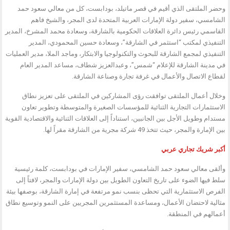
وحضر الملتقى الذي أقيم في قصر ماتيلد، بودابست، كل من معالي سعود حمد
الشامسي، سفير دولة الإمارات العربية المتحدة لدى المجر، والشيخ فاهم
القاسمي رئيس دائرة العلاقات الحكومية بالشارقة، وسعادة محمد المشرخ، المدير
التنفيذي لمكتب “استثمر في الشارقة”، وسعادة حسين المحمودي، المدير
التنفيذي لمجمع الشارقة للبحوث والتكنولوجيا والابتكار، وماجد الملا، مدير العمليات
في مدينة الشارقة للإعلام “شمس”، وعبدالعزيز شطاف، مساعد المدير العام
لقطاع الاتصال والأعمال في غرفة تجارة وصناعة الشارقة.
وخلال أعمال الملتقى توافقت رؤى المشاركين في الملتقى على تعزيز نطاق
الاستثمارات التجارية الثنائية للمؤسسات الصغيرة والمتوسطة وتطوير تعاون
مستدام وطويل الأجل بين الجانبين، استناداً إلى العلاقات الثنائية والاقتصادية القوية
بين الإمارة والمجر، حيث تتخذ 49 شركة مجرية من الشارقة مقراً لها.
أكبر شريك تجاري عربي
وألقى معالي سعود حمد الشامسي، سفير الإمارات في بودابست، كلمة رئيسية
سلط فيها الضوء على تاريخ التعاون الطويل بين دولة الإمارات والمجر، لافتاً إلى
الفرص الاستثمارية التي تحظى بنسب نمو مرتفعة في إمارة الشارقة، بوصفها بيئة
مثالية لاحتضان الأعمال، ومساعدة المستثمرين المجريين على النمو وتوسيع نطاق
أعمالهم في المنطقة.