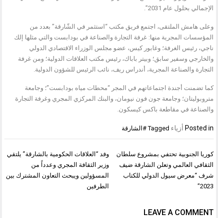
الإجمالي بحلول عام 2031”.
وعلى هامش الملتقى، اجتمع فريق مكتب “استثمر في الشّارقة” بعدد من
المؤسسات المجرية منها: غرفة التجارة والصناعة في بودابست والتي مثلها إلك
ناجي، رئيس الغرفة؛ وغابور كيس، عضو مجلس الوزراء الاقتصادي الدولي
والخارجي وسفير سابق؛ وبيتر باباك، رئيس مكتب العلاقات الدولية؛ ومن غرفة
التجارة والصناعة المجرية، أندراس ريف، نائب الرئيس للشؤون الدولية.
كما تضمنت أجندة اجتماعاتهم في المجر “محطات مياه بودابست”؛ وجامعة
متروبوليتان؛ وجامعة جون فون نيومان، والبنك المركزي المجري وغرفة التجارة
والصناعة في مقاطعة باكس كيسكون.
Posted in
أزياء
Tagged
#الشارقة
تصفّح
كوريا الجنوبية تحتفي بمشروع سلطان
وفد “العلاقات الحكومية بالشارقة” يلتقي
المقالات
الثقافي العالمي وتعلن الشارقة ضيف
وزير الثقافة المجري وعدداً من
شرف “معرض سيول الدولي للكتاب
المسؤولين ويبحث التعاون المشترك بين
2023”
الطرفين
LEAVE A COMMENT