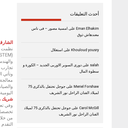
أحدث التعليقات
Eman Elhakim
على
امسية مصور – فى ناس
معندهاش ذوق
الشارقة، 16 سبتمب
نظمت مؤ
Khouloud yousry
على
استغلال
salah
على
دورى السوبر الاوربى الجديد – الكورة و
تجارب ش
سطوة المال
وتأتي ا
معالجة 
والصيان
Meriel Forshaw
على
جوجل تحتفل بالذكرى 75
اليومية
لميلاد الفنان الراحل نور الشريف
شريك رئ
وفي تعل
Carol McGill
على
جوجل تحتفل بالذكرى 75 لميلاد
الفنان الراحل نور الشريف
من خلال
التقدم 