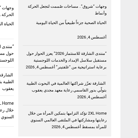
وجهات “شروق”.. مساحات صُممت لتجعل الحركة
وجهات “
وأنماط
الحركة و
الحياة الصحية جزءاً طبيعياً من الحياة اليومية
الحياة ال
أغسطس 4, 2026
حول مست
“منتدى الشارقة للاستثمار 2026” يعزز الحوار حول
اللوجستي
مستقبل سلاسل الإمداد والخدمات اللوجستية
برعاية استراتيجية من “غلفتينر”
أغسطس 4, 2026
الشارقة 
الطبية ب
الشارقة تعزّز شراكتها العالمية في البحوث الطبية
يعقوب
بتولّي بدور القاسمي رعاية معهد مجدي يعقوب
أغسطس 4, 2026
خلال رعا
2XL Home تؤكد التزامها بتمكين المرأة من خلال
السنوي 
رعايتها ومشاركتها في الملتقى العالمي السنوي
للمرأة بمسقط
أغسطس 4, 2026