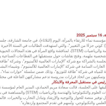
ر 2025
سسة نماء للارتقاء بالمرأة، اليوم (الثلاثاء)، في جامعة الشارقة، جل
(STEM): كوني جزءًا من التغيير”، والتي استهدفت الطالبات في السنة الأخ
والهندسة والرياضيات (STEM)، لمناقشة واقع المرأة في هذه ا
خصية ملهمة، وفتح نقاشات حول مستقبلها في القطاعات الصناعية وال
لجلسة بالشراكة مع شركة “الإمارات العالمية للألمنيوم”، وشركة “طاق
الغازات السامة في شركة “الإمارات العالمية للألمنيوم”، وشيماء البش
ة للمياه في شركة “طاقة للتوزيع”، وذلك ضمن سلسلة “حوارات نماء”، 
 وتمكينهن من اتخاذ قرارات مدروسة تدعم مشاركتهن الفاعلة في مختلف 
يس في مستقبل المعرفة والابتكار
يقها على الجلسة، قالت سعادة مريم الحمادي، المدير العام لمؤسسة نما
تخصصات العلوم والتكنولوجيا وال
 توفير منصة للحوار والتوجيه والإرشاد وتبادل التجارب والخبرات. فال
العلمي والتكنولوجي، وتُسهم في تقدم المجتمع وازدهاره”.