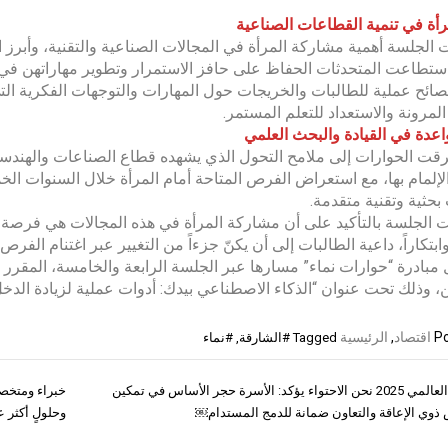
رأة في تنمية القطاعات الصناعية
الجلسة أهمية مشاركة المرأة في المجالات الصناعية والتقنية، وأبرز
تطاعت المتحدثات الحفاظ على حافز الاستمرار وتطوير مهاراتهن في ظل
ائح عملية للطالبات والخريجات حول المهارات والتوجهات الفكرية التي
المرونة والاستعداد للتعلم المستمر.
دة في القيادة والبحث العلمي
قت الحوارات إلى ملامح التحول الذي يشهده قطاع الصناعات والهندسة حا
الإلمام بها، مع استعراض الفرص المتاحة أمام المرأة خلال السنوات الخم
بحثية وتقنية متقدمة.
 الجلسة بالتأكيد على أن مشاركة المرأة في هذه المجالات هي فرصة
وابتكاراً، داعية الطالبات إلى أن يكنّ جزءاً من التغيير عبر اغتنام الفر
مبادرة “حوارات نماء” مسارها عبر الجلسة الرابعة والخامسة، المقرر 
ن، وذلك تحت عنوان “الذكاء الاصطناعي بيدك: أدوات عملية لزيادة الدخ
Po
اقتصاد
,
الرئيسية
Tagged
#الشارقة
,
#نماء
المؤتمر العالمي 2025 نحن الاحتواء يؤكد: الأسرة حجر الأساس في تمكين
خبراء ومتخص
ات
ذوي الإعاقة والتعاون ضمانة للدمج المستدام￼
وحلولٍ أكثر 