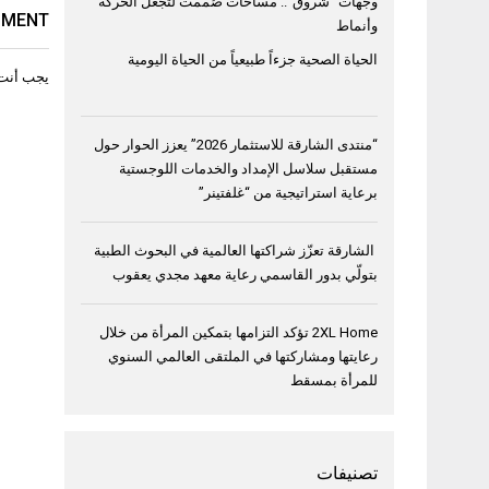
وجهات “شروق”.. مساحات صُممت لتجعل الحركة
MMENT
وأنماط
الحياة الصحية جزءاً طبيعياً من الحياة اليومية
يجب أنت
“منتدى الشارقة للاستثمار 2026” يعزز الحوار حول
مستقبل سلاسل الإمداد والخدمات اللوجستية
برعاية استراتيجية من “غلفتينر”
الشارقة تعزّز شراكتها العالمية في البحوث الطبية
بتولّي بدور القاسمي رعاية معهد مجدي يعقوب
2XL Home تؤكد التزامها بتمكين المرأة من خلال
رعايتها ومشاركتها في الملتقى العالمي السنوي
للمرأة بمسقط
تصنيفات