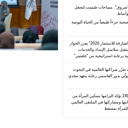
شروق”.. مساحات صُممت لتجعل
أنماط
صحية جزءاً طبيعياً من الحياة اليومية
“منتدى الشارقة للاستثمار 2026” يعزز الحوار
قبل سلاسل الإمداد والخدمات
ة برعاية استراتيجية من “غلفتينر”
تعزّز شراكتها العالمية في البحوث
تولّي بدور القاسمي رعاية معهد مجدي
2XL Home تؤكد التزامها بتمكين المرأة من
يتها ومشاركتها في الملتقى العالمي
للمرأة بمسقط