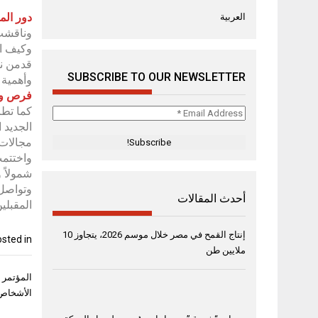
دور الم
العربية
وناقشت 
وكيف اس
قدمن نص
SUBSCRIBE TO OUR NEWSLETTER
وأهمية 
فرص واع
كما تطر
Email
الجديد 
Address
*
مجالات 
واختتمت
شمولاً 
وتواصل 
أحدث المقالات
المقبلي
إنتاج القمح في مصر خلال موسم 2026، يتجاوز 10
sted in
ملايين طن
تصفّح
المقال
الأشخاص 