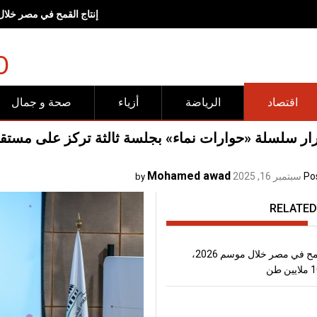
<br><br>وجهات "شروق".. مساحات صُممت لتجعل الحركة وأنماط<br>الحياة الصحية جزءاً طبيعياً من الحياة اليومية<span lang="EN" dir="LTR" style="font-size:17.0pt;line-height:150%"></span><br><br>
O
اقتصاد
الرياضة
أزياء
صحة و جمال
ار سلسلة «حوارات نماء» بجلسة ثالثة تركز على مستقبل
Mohamed awad
Po
سبتمبر 16, 2025
by
RELATED
إنتاج القمح في مصر خلال موسم 2026،