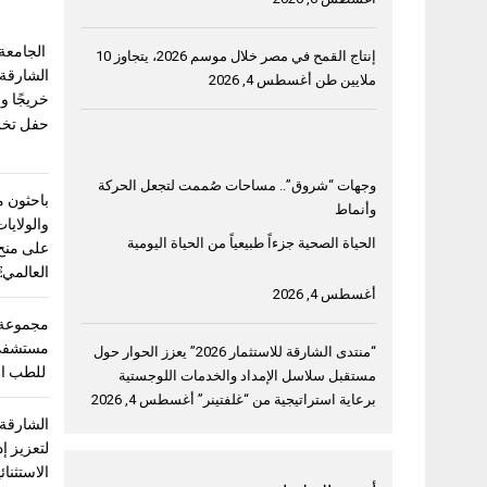
الجامعة 
إنتاج القمح في مصر خلال موسم 2026، يتجاوز 10
الشارقة ت
ملايين طن
أغسطس 4, 2026
خريجًا و
حفل تخريج 
وجهات “شروق”.. مساحات صُممت لتجعل الحركة
باحثون م
وأنماط
والولايات
الحياة الصحية جزءاً طبيعياً من الحياة اليومية
على منح 
العالمي
أغسطس 4, 2026
مجموعة 
مستشفى 
“منتدى الشارقة للاستثمار 2026” يعزز الحوار حول
للطب ال
مستقبل سلاسل الإمداد والخدمات اللوجستية
برعاية استراتيجية من “غلفتينر”
أغسطس 4, 2026
الشارقة 
لتعزيز إد
الاستثنائ