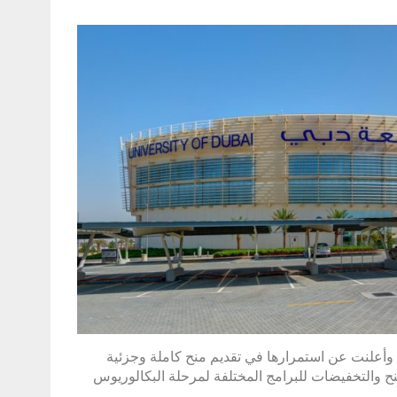
وأعلنت عن استمرارها في تقديم منح كاملة وجزئية
الأكاديمي الجديد يبلغ عددها أكثر من 16 نوعا من المنح والتخفيضات للبرامج المختلفة لمرحلة البكالوريوس