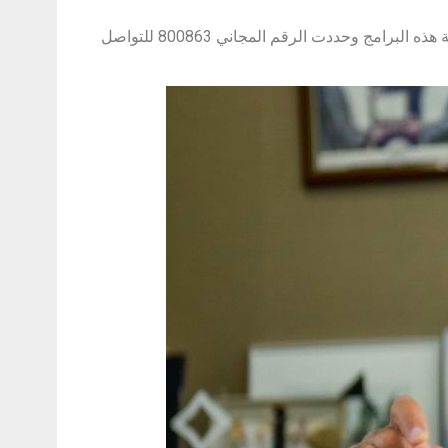
وأعلنت الجامعة عن فتح باب التسجيل وتقديم طلبات المنح للراغبين في دراسة هذه البرامج وحددت الرقم المجاني 800863 للتواصل