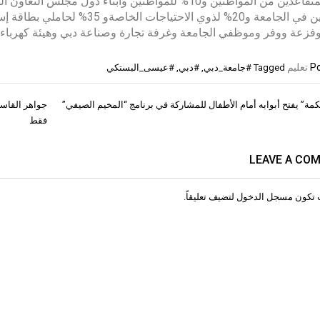
لأبناء المتقاعدين من المواطنين و10% للمواطنين وأبناء 
فزعة ووفر وموظفي الجامعة وغرفة تجارة وصناعة دبي وهيئة كهرباء وم
Po
تعليم
Tagged
#جامعة_دبي
,
#دبي
,
#عيسى_البستكي
كمة” يفتح أبوابه أمام الأطفال للمشاركة في برنامج “المخيم الصيفي”
جواهر القاسم
ات
فقط
LEAVE A CO
 تكون
مسجل الدخول
لتضيف تعليقاً.