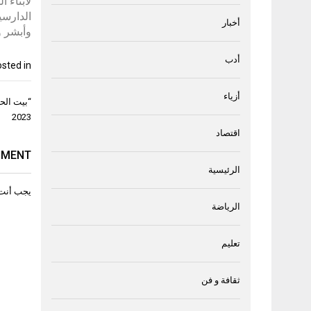
أخبار
وأبشر و
أدب
sted in
أزياء
تصفّح
“بيت الح
المقال
2023
اقتصاد
MMENT
الرئيسية
يجب أنت
الرياضة
تعليم
ثقافة و فن