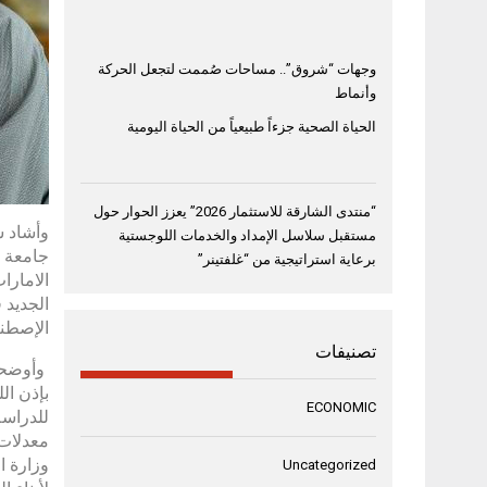
وجهات “شروق”.. مساحات صُممت لتجعل الحركة
وأنماط
الحياة الصحية جزءاً طبيعياً من الحياة اليومية
“منتدى الشارقة للاستثمار 2026” يعزز الحوار حول
وأشاد س
مستقبل سلاسل الإمداد والخدمات اللوجستية
جامعة د
برعاية استراتيجية من “غلفتينر”
الامارا
الإصطنا
تصنيفات
وأوضحت 
بإذن ال
ECONOMIC
Uncategorized