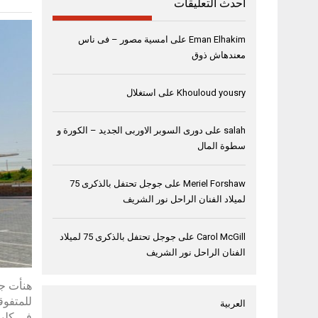
أحدث التعليقات
Eman Elhakim
على
امسية مصور – فى ناس
معندهاش ذوق
Khouloud yousry
على
استغلال
salah
على
دورى السوبر الاوربى الجديد – الكورة و
سطوة المال
Meriel Forshaw
على
جوجل تحتفل بالذكرى 75
لميلاد الفنان الراحل نور الشريف
Carol McGill
على
جوجل تحتفل بالذكرى 75 لميلاد
الفنان الراحل نور الشريف
هنأت جا
العربية
في كلية