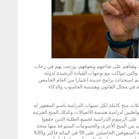
جدد وهنأهم على نجاحهم وتفوقهم، ورحب بهم في رحاب
التي تتواكب مع توجهات القيادة الرشيدة لدولة
تم استحداث برامج جديدة اعتبارا من العام الجامعي
ل، تتضمن في مرحلة البكالوريوس طرح 3 برامج جديدة في مجال القانون وهندسة الحاسوب والذكاء
ثلاث منح كاملة لكل سنوات الدراسة باسم المغفور له
مواطنين لدراسة هندسة الاتصالات وكذلك المنح الجزئية
اسة في برامج بكالوريوس الهندسة في التخصصات الأخرى، وتخفيض 50% على الرسوم الدراسية لجميع الطلبة الذين حققوا
العديد من المنح الأخرى والحسومات المتنوعة منها منحة
وزارة التربية والتعليم ومنحة من رجل الأعمال عادل الكامل لخمسة من الطلبة المتفوقين الحاصلين على 95 في المائة فأكثر و50%