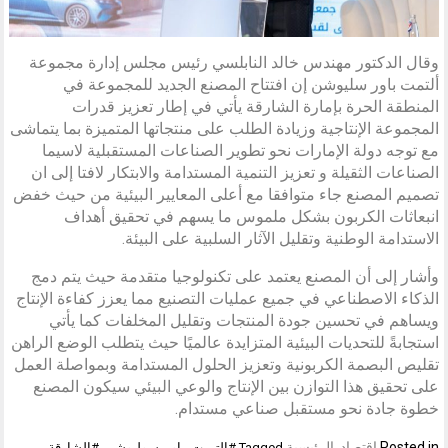
وقال الدكتور مهندس خالد النابلسي رئيس مجلس إدارة مجموعة
ألتمت باور سليوشن إن افتتاح المصنع الجديد للمجموعة في
المنطقة الحرة بإمارة الشارقة يأتي في إطار تعزيز قدرات
المجموعة الإنتاجية وزيادة الطلب على منتجاتها المتميزة بما يتماشى
مع توجه دولة الإمارات نحو تطوير الصناعات المستقبلية لاسيما
الصناعات الثقيلة و تعزيز التنمية المستدامة والابتكار لافتا إلى ان
تصميم المصنع جاء متوافقا مع أعلى المعايير البيئية من حيث خفض
انبعاثات الكربون بشكل ملموس ما يسهم في تحقيق أهداف
الاستدامة الوطنية وتقليل الآثار السلبية على البيئة.
وأشار إلى أن المصنع يعتمد على تكنولوجيا متقدمة حيث يتم دمج
الذكاء الاصطناعي في جميع عمليات التصنيع مما يعزز كفاءة الإنتاج
ويساهم في تحسين جودة المنتجات وتقليل المخلفات كما يأتي
استجابةً للتحديات البيئية المتزايدة عالميًا حيث يتطلب الوضع الراهن
تقليص البصمة الكربونية وتعزيز الحلول المستدامة وبمواصلة العمل
على تحقيق هذا التوازن بين الإنتاج والوعي البيئي سيكون المصنع
خطوة جادة نحو مستقبل صناعي مستدام.
Posted in
اقتصاد
,
الرئيسية
Tagged
#التميت_باور_سوليوشن
,
#الشارقة