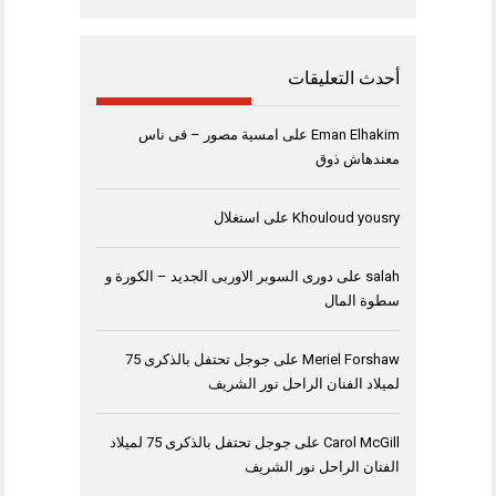
أحدث التعليقات
Eman Elhakim
على
امسية مصور – فى ناس
معندهاش ذوق
Khouloud yousry
على
استغلال
salah
على
دورى السوبر الاوربى الجديد – الكورة و
سطوة المال
Meriel Forshaw
على
جوجل تحتفل بالذكرى 75
لميلاد الفنان الراحل نور الشريف
Carol McGill
على
جوجل تحتفل بالذكرى 75 لميلاد
الفنان الراحل نور الشريف