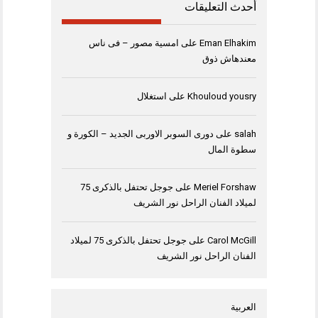
أحدث التعليقات
Eman Elhakim
على
امسية مصور – فى ناس
معندهاش ذوق
Khouloud yousry
على
استغلال
salah
على
دورى السوبر الاوربى الجديد – الكورة و
سطوة المال
Meriel Forshaw
على
جوجل تحتفل بالذكرى 75
لميلاد الفنان الراحل نور الشريف
Carol McGill
على
جوجل تحتفل بالذكرى 75 لميلاد
الفنان الراحل نور الشريف
العربية