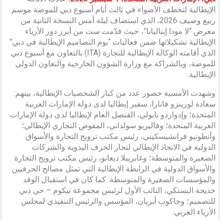
الإيطالية لتخطف الأضواء في ثالث أيام أسبوع دبي للموضة موسم
ربيع وصيف 2026، الذي استضاف ليلة أمس النسخة الثانية من
معرض “لا مودا إيتاليانا”، حيث قدّمت ست من أبرز دور الأزياء
الإيطالية تشكيلاتها ضمن فعاليات “يوم التصاميم الإيطالية في دبي”
الذي أقامته الوكالة الإيطالية للتجارة (ITA) بالتعاون مع أسبوع دبي
للموضة، وبالشراكة مع وزارة الشؤون الخارجية والتعاون الدولي
الإيطالية.
وشهدت الأمسية حضور عدد من كبار الشخصيات الإيطالية، بينهم:
سعادة لورينزو فانارا، سفير إيطاليا لدى دولة الإمارات العربية
المتحدة؛ وإدواردو نابولي، القنصل العام لإيطاليا لدى دولة الإمارات
العربية المتحدة؛ وفاليريو سولداني، المفوض التجاري الإيطالي؛
وأنطونيو فرانشيسكيني، رئيس مكتب ترويج التجارة والأسواق
الدولية في الاتحاد الإيطالي لتجار الحرف اليدوية والشركات
الصغيرة والمتوسطة؛ وغابرييلا ديغانو، رئيس مكتب ترويج التجارة
والأسواق الدولية في الرابطة الإيطالية التي تمثل مصالح الحرفيين
والمؤسسات الصغيرة والمتوسطة. كما كان في استقبال الوفد
خديجة البستكي، النائب الأول لرئيس مجموعة تيكوم – حي دبي
للتصميم؛ وجاكوب أبريان، المؤسس والرئيس التنفيذي لمجلس
الأزياء العربي.