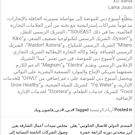
XD Xenia
Lama Jouni
يتطلّع أسبوع دبي للموضة إلى مواصلة مسيرته الحافلة بالإنجازات،
مدعوماً بشراكات إستراتيجية مع نخبة من أبرز العلامات التجارية
العالمية، بما في ذلك SOUEAST””، الشريك الرسمي للنقل،
و””Dyson، الشريك الرسمي لتكنولوجيا تصفيف الشعر، و”Kiko
Milano” الشريك الرسمي للمكياج، و”Waldorf Astoria”، الشريك
الرسمي للضيافة. وتُعدّ وكالة التجارة الإيطالية الشريك التجاري
الرئيسي لأسبوع دبي للموضة، في حين تعتبر “ميتا” الشريك
الإعلامي الرسمي. وتقدم “Electra” و”Magnum” الدعم اللازم
بصفتهما شريكي الإنتاج والموارد السمعية البصرية على التوالي.
ويحصل أسبوع دبي للموضة على دعم إضافي من “OHVU” للخدمات
الإدارية، و”Fiji Water” كشريك للمياه الصحية، و”Grow Healthy
Food” كشريك خدمات الطعام، و”Etcetera” لخدمات الإدارة
الإضافية.
Posted in
أزياء
,
الرئيسية
Tagged
#دبي
,
#دبي_فاشون_ويك
تصفّح
المنتدى الدولي للاتصال الحكومي” يعلن
مجلس سيدات أعمال الشارقة يعزز
المقالات
أبرز متحدثي دورته الرابعة عشرة
وصول الشركات الناشئة النسائية إلى