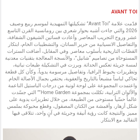
AVANT TOI
قدّمت علامة “Avant Toi” تشكيلتها التمهيدية لموسم ربيع وصيف
2026 والتي جاءت أشبه بحوار شعري بين رومانسية القرن التاسع
عشر وروح التجريب المعاصر. وأعادت فساتين الشيفون الشفافة،
والتفاصيل الانسيابية من حرير الساتان، والتشطيبات الخام، ابتكار
القصّات التاريخية بأسلوب معاصر. وفي المقابل، أضافت السترات
المستوحاة من تصاميم “شانيل”، والأنسجة المعالجة بتقنيات معدنية
لمسة جريئة تعكس الحداثة. وبرزت في التشكيلة طبعات نباتية،
وتطريزات بخيوط الرافيا، وتفاصيل مرسومة يدوياً، وكأن كل قطعة
تحاكي لباساً مشبعاً بالتاريخ والعفوية، يحتفي بجمال الأصالة الخام.
واعتمدت المجموعة على لوحة لونية من درجات الباستيل الناعمة
والألوان الترابية، تكللت بمجموعة Home Garden”” التي جسّدت
عالماً حسّياً مستوحى من الطبيعة، من خلال تطريزات يدوية على
شكل أزهار، وأقمشة من الكتان المصقول، وقطع محبوكة بملمس
مميز. والنتيجة كانت رؤية أنيقة وجريئة في آنٍ واحد، تتلاقى فيها
التقاليد مع الابتكار.