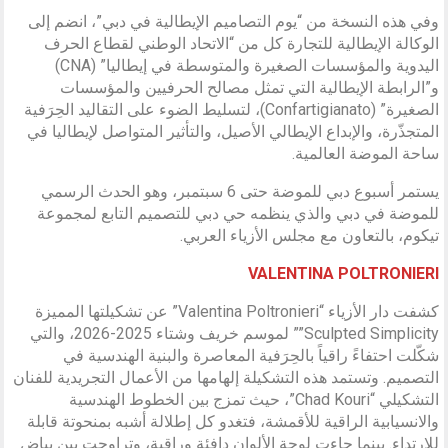
وفي هذه النسخة من “يوم التصاميم الإيطالية في دبي”، انضم إلى
الوكالة الإيطالية للتجارة كل من “الاتحاد الوطني لقطاع الحرف
اليدوية والمؤسسات الصغيرة والمتوسطة في إيطاليا” (CNA)
و”الرابطة الإيطالية التي تمثل مصالح الحرفيين والمؤسسات
الصغيرة” (Confartigianato)، لتسليط الضوء على التقاليد الحِرَفية
المتجذّرة، والإبداع الإيطالي الأصيل، والتأثير المتواصل لإيطاليا في
ساحة الموضة العالمية.
يستمر أسبوع دبي للموضة حتى 6 سبتمبر، وهو الحدث الرسمي
للموضة في دبي والذي ينظمه حي دبي للتصميم التابع لمجموعة
تيكوم، بالتعاون مع مجلس الأزياء العربي.
VALENTINA POLTRONIERI
كشفت دار الأزياء “Valentina Poltronieri” عن تشكيلتها المميزة
Sculpted Simplicity”” لموسم خريف وشتاء 2025-2026، والتي
شكّلت احتفاءً راقياً بالحِرَفية المعاصرة والبنية الهندسية في
التصميم. وتستمد هذه التشكيلة إلهامها من الأعمال التجريدية للفنان
التشكيلي “Chad Kouri”، حيث تمزج بين الخطوط الهندسية
والانسيابية الراقية للأقمشة، فتغدو كل إطلالة أشبه بمنحوتة قابلة
للارتداء. بينما جاءت لوحة الألوان دافئة وراقية، وتراوحت بين بياض