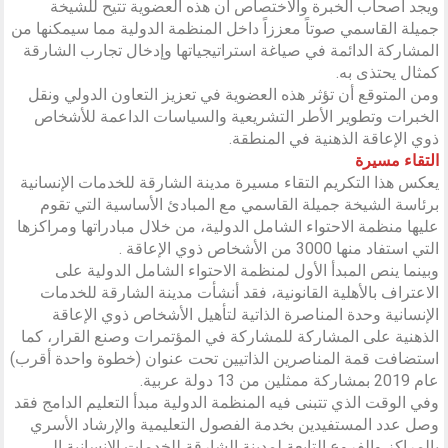
ويجد أصحاب الخبرة والاختصاص أن هذه العضوية تتيح للشيخة
جميلة القاسمي صوتاً معززاً داخل المنظمة الدولية مما سيمكنها من
المشاركة الدائمة في صياغة استراتيجياتها وإدخال تجارب الشارقة
كمثال يحتذى به.
ومن المتوقع أن تؤثر هذه العضوية في تعزيز التعاون الدولي ونقل
الخبرات وتطوير الأطر التشريعية والسياسات الداعمة للأشخاص
ذوي الإعاقة الذهنية في المنطقة.
التقاء مسيرة
يعكس هذا التكريم التقاء مسيرة مدينة الشارقة للخدمات الإنسانية
برئاسة الشيخة جميلة القاسمي مع المبادئ الأساسية التي تقوم
عليها منظمة الاحتواء الشامل الدولية، من خلال مبادراتها ومراكزها
التي استفاد منها 3000 من الأشخاص ذوي الإعاقة .
وبينما ينص المبدأ الأول لمنظمة الاحتواء الشامل الدولية على
الاعتراف بالأهلية القانونية، فقد أنشأت مدينة الشارقة للخدمات
الإنسانية وحدة المناصرة الذاتية لتأهيل الأشخاص ذوي الإعاقة
الذهنية على المشاركة للمشاركة في المؤتمرات وصنع القرار، كما
استضافت قمة المناصرين الذاتيين تحت عنوان (خطوة واحدة أقرب)
عام 2019 بمشاركة ممثلين من 13 دولة عربية.
وفي الوقت الذي تتبنى فيه المنظمة الدولية مبدأ التعليم الدامج فقد
وصل عدد المستفيدين بخدمة الفصول التعليمية والإرشاد الأسري
بالمراكز والفروع التابعة لمدينة الشارقة للخدمات الإنسانية إلى