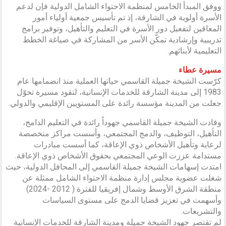
ووفق المبدأ الخامس لمنظمة الاحتواء الشامل الدولية فإن لدعم
الأسرة أولوية في الشارقة، إذ تم تأسيس جمعية أولياء أمور
المعاقين لتفعيل دور الأسرة في التعليم والتأهيل، وتوفير برامج
تدريبية وإرشادية تمكّن الأسر من المشاركة في صياغة الخطط
التعليمية لأبنائهم.
مسيرة عطاء
كرّست الشيخة جميلة القاسمي حياتها العملية منذ انضمامها عام
1983 إلى مدينة الشارقة للخدمات الإنسانية، لتقود مسيرة تحوّل
جعلت من المدينة مؤسسة رائدة على المستويين الإقليمي والدولي.
وقادت الشيخة جميلة القاسمي جهوداً رائدة في التعليم الدامج،
التأهيل، التوظيف، والدمج المجتمعي، وأسست مراكز متخصصة
لرعاية وتأهيل الأشخاص ذوي الإعاقة، كما أسست مبادرات
مستدامة عززت الوعي المجتمعي بحقوق الأشخاص ذوي الإعاقة.
امتدت إسهامات الشيخة جميلة القاسمي إلى المحافل الدولية، حيث
شغلت عضوية مجلس إدارة منظمة الاحتواء الشامل ممثلة عن
منطقة الشرق الأوسط وشمال إفريقيا للفترة ( 2012 -2024)
وأسهمت في تعزيز قضايا الدمج على مستوى السياسات
والتشريعات.
لم تقتصر جهود الشيخة جميلة ومدينة الشارقة للخدمات الإنسانية