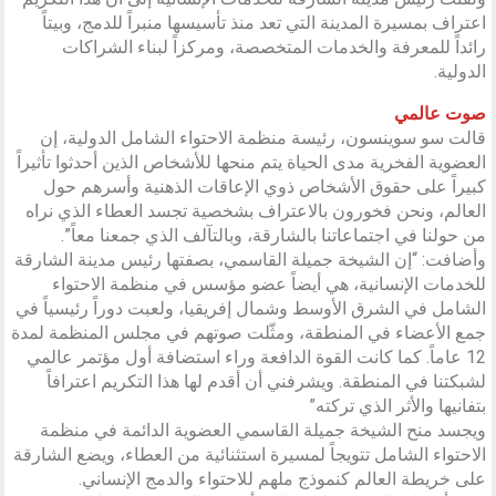
اعتراف بمسيرة المدينة التي تعد منذ تأسيسها منبراً للدمج، وبيتاً
رائداً للمعرفة والخدمات المتخصصة، ومركزاً لبناء الشراكات
الدولية.
صوت عالمي
قالت سو سوينسون، رئيسة منظمة الاحتواء الشامل الدولية، إن
العضوية الفخرية مدى الحياة يتم منحها للأشخاص الذين أحدثوا تأثيراً
كبيراً على حقوق الأشخاص ذوي الإعاقات الذهنية وأسرهم حول
العالم، ونحن فخورون بالاعتراف بشخصية تجسد العطاء الذي نراه
من حولنا في اجتماعاتنا بالشارقة، وبالتآلف الذي جمعنا معاً”.
وأضافت: “إن الشيخة جميلة القاسمي، بصفتها رئيس مدينة الشارقة
للخدمات الإنسانية، هي أيضاً عضو مؤسس في منظمة الاحتواء
الشامل في الشرق الأوسط وشمال إفريقيا، ولعبت دوراً رئيسياً في
جمع الأعضاء في المنطقة، ومثّلت صوتهم في مجلس المنظمة لمدة
12 عاماً. كما كانت القوة الدافعة وراء استضافة أول مؤتمر عالمي
لشبكتنا في المنطقة. ويشرفني أن أقدم لها هذا التكريم اعترافاً
بتفانيها والأثر الذي تركته”
ويجسد منح الشيخة جميلة القاسمي العضوية الدائمة في منظمة
الاحتواء الشامل تتويجاً لمسيرة استثنائية من العطاء، ويضع الشارقة
على خريطة العالم كنموذج ملهم للاحتواء والدمج الإنساني.