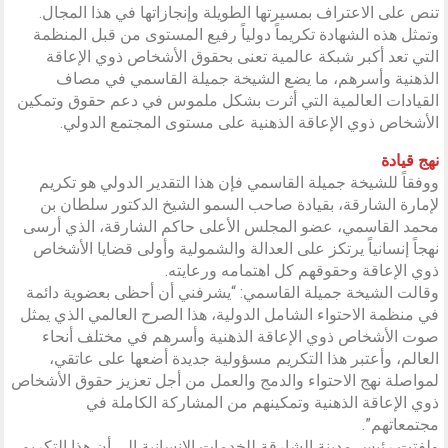
تنص على الاعتراف بمسيرتها الطويلة وإنجازاتها في هذا المجال.
وتمثل هذه الشهادة تكريماً دولياً رفيع المستوى من قبل المنظمة
التي تعد أكبر شبكة عالمية تعنى بحقوق الأشخاص ذوي الإعاقة
الذهنية وأسرهم، ما يضع الشيخة جميلة القاسمي في مصاف
القيادات العالمية التي أثرت بشكل ملموس في دعم حقوق وتمكين
الأشخاص ذوي الإعاقة الذهنية على مستوى المجتمع الدولي.
نهج قيادة
ووفقاً للشيخة جميلة القاسمي فإن هذا التقدير الدولي هو تكريم
لإمارة الشارقة، بقيادة صاحب السمو الشيخ الدكتور سلطان بن
محمد القاسمي، عضو المجلس الأعلى حاكم الشارقة، الذي أرسى
نهجاً إنسانياً يرتكز على العدالة والشمولية وأولى قضايا الأشخاص
ذوي الإعاقة وحقوقهم كل اهتمامه ورعايته.
وقالت الشيخة جميلة القاسمي: “يشرفني أن أحظى بعضوية دائمة
في منظمة الاحتواء الشامل الدولية، هذا الصرح العالمي الذي يمثل
صوت الأشخاص ذوي الإعاقة الذهنية وأسرهم في مختلف أنحاء
العالم، وأعتبر هذا التكريم مسؤولية جديدة أضعها على عاتقي،
لمواصلة نهج الاحتواء والدمج والعمل من أجل تعزيز حقوق الأشخاص
ذوي الإعاقة الذهنية وتمكينهم من المشاركة الكاملة في
مجتمعاتهم”.
ولفتت رئيس مدينة الشارقة للخدمات الإنسانية إلى أن هذا التكريم