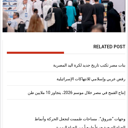
RELATED POST
بنات مصر تكتب تاريخ جديد لكرة اليد المصرية
رفض عربي وإسلامي للانتهاكات الإسرائيلية
إنتاج القمح في مصر خلال موسم 2026، يتجاوز 10 ملايين طن
وجهات “شروق”.. مساحات صُممت لتجعل الحركة وأنماط
الحياة الصحية جزءاً طبيعياً من الحياة اليومية