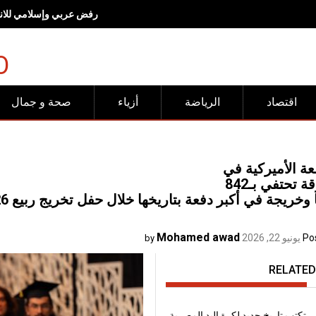
رفض عربي وإسلامي للانته
O
اقتصاد
الرياضة
أزياء
صحة و جمال
ة الأميركية في
 تحتفي بـ842
 وخريجة في أكبر دفعة بتاريخها خلال حفل تخريج ربيع 2026
Mohamed awad
Po
يونيو 22, 2026
by
RELATED
 تكتب تاريخ جديد لكرة اليد المصرية