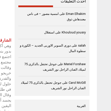
أحدث التعليقات
Eman Elhakim
على
امسية مصور – فى ناس
معندهاش ذوق
Khouloud yousry
على
استغلال
الشارقة، د
وهي أكب
salah
على
دورى السوبر الاوربى الجديد – الكورة و
سطوة المال
اجتمع ف
مجتمع خ
Meriel Forshaw
على
جوجل تحتفل بالذكرى 75
وقالت س
لميلاد الفنان الراحل نور الشريف
والقدرة
Carol McGill
على
جوجل تحتفل بالذكرى 75 لميلاد
حلول لل
الفنان الراحل نور الشريف
في طليع
وقال ال
اليقين 
العربية