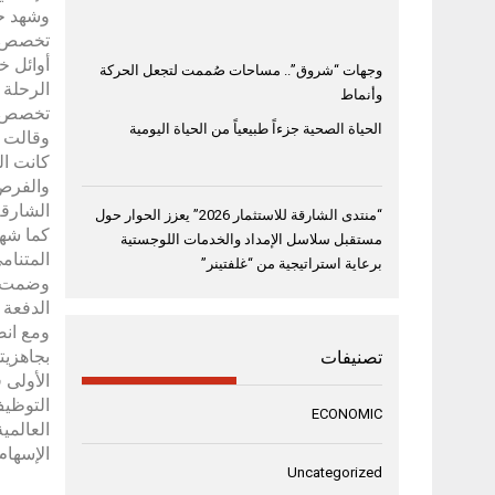
وشهد حف
وجهات “شروق”.. مساحات صُممت لتجعل الحركة
الرحلة 
وأنماط
تخصص ال
الحياة الصحية جزءاً طبيعياً من الحياة اليومية
وقالت ج
والفرص 
الشارقة
“منتدى الشارقة للاستثمار 2026” يعزز الحوار حول
كما شهد
مستقبل سلاسل الإمداد والخدمات اللوجستية
المتنام
برعاية استراتيجية من “غلفتينر”
الدفعة 450 خريجة و392 خريجًا يمثلون 55 جنسية، من بينهم 193 من مواطني دولة الإمارات
تصنيفات
الأولى 
التوظيف
ECONOMIC
الإسهام 
Uncategorized