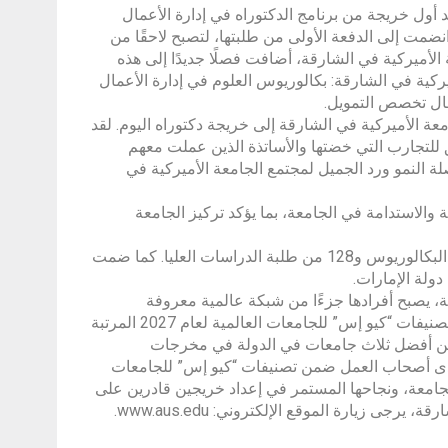
أول خريجة من برنامج الدكتوراه في إدارة الأعمال
انت جمشيد قد بدأت رحلتها مع الجامعة عام 1997، عندما انضمت إلى الدفعة الأولى من طلبتها، لتصبح لاحقًا من
ها من الجامعة الأميركية في الشارقة، أضافت فصلًا جديدًا إلى هذه
يركية في الشارقة: بكالوريوس العلوم في إدارة الأعمال
مال تخصص التمويل.
عة الأميركية في الشارقة إلى خريجة دكتوراه اليوم. لقد
أنا ممتنة بعمق للتجارب التي خضتها والأساتذة الذين عملت معهم
 النمو ورد الجميل لمجتمع الجامعة الأميركية في
 والاستدامة في الجامعة، بما يؤكد تركيز الجامعة
وضمت دفعة ربيع 2026 ما مجموعه 842 خريجًا وخريجة، منهم 714 من طلبة البكالوريوس و128 من طلبة الدراسات العليا. كما ضمت
ية في الشارقة، يصبح أفرادها جزءًا من شبكة عالمية معروفة
بجاهزيتها المهنية وقيادتها وتأثيرها. تحتل الجامعة الأميركية في الشارقة وفقًا لتصنيفات “كيو إس” للجامعات العالمية لعام 2027 المرتبة
ضمن أفضل ثلاث جامعات في الدولة في مخرجات
ة لدى أصحاب العمل ضمن تصنيفات “كيو إس” للجامعات
ل لخريجي الجامعة، ونجاحها المستمر في إعداد خريجين قادرين على
 زيارة الموقع الإلكتروني: www.aus.edu.