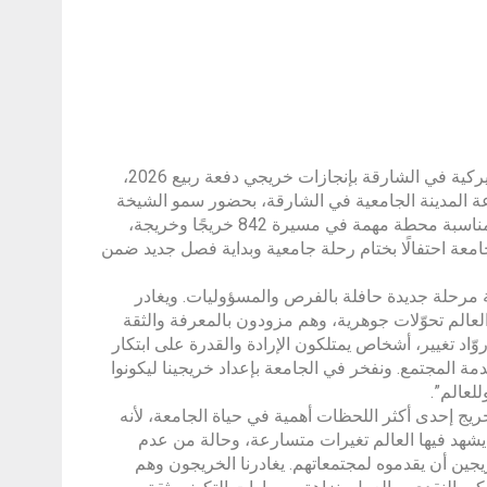
احتفت الجامعة الأميركية في الشارقة بإنجازات خريجي دفعة ربيع 2026،
عة المدينة الجامعية في الشارقة، بحضور سمو الشيخة
بدور بنت سلطان القاسمي، رئيسة الجامعة الأميركية في الشارقة. وشكلت المناسبة محطة مهمة في مسيرة 842 خريجًا وخريجة،
امعة احتفالًا بختام رحلة جامعية وبداية فصل جديد ضمن
ية مرحلة جديدة حافلة بالفرص والمسؤوليات. ويغادر
شهد فيها العالم تحوّلات جوهرية، وهم مزودون بالمعرفة والثقة
ّاد تغيير، أشخاص يمتلكون الإرادة والقدرة على ابتكار
مة المجتمع. ونفخر في الجامعة بإعداد خريجينا ليكونوا
لعالم”.
ريج إحدى أكثر اللحظات أهمية في حياة الجامعة، لأنه
أنهت دفعة ربيع 2026 دراستها في مرحلة يشهد فيها العالم تغيرات متسارعة، وحالة من عدم
يجين أن يقدموه لمجتمعاتهم. يغادرنا الخريجون وهم