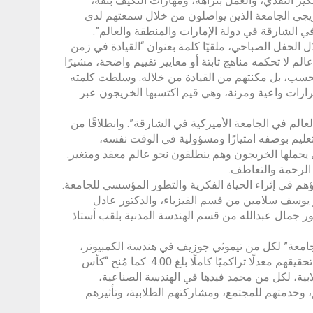
كير النقدي، والعمل بنزاهة، ومهارات التكيف بثقة،
ريجي الجامعة الذين يواصلون من خلال سمعتهم لدى
 الشارقة في دولة الإمارات والمنطقة والعالم”.
ل الحفل الصباحي، ملقيًا كلمة بعنوان “القيادة في زمن
الم لا تحكمه مناهج ثابتة أو معايير تقييم واضحة، مشيرًا
 فحسب، بل مكنتهم من القيادة من خلاله. وسلطت كلمته
 قرارات واعية ومرنة، وهي قيم اكتسبها الخريجون عبر
عالم في الجامعة الأميركية في الشارقة”. وانطلاقًا من
تعليم بوصفه امتيازًا ومسؤولية في الوقت نفسه،
يحملها الخريجون وهم ينطلقون نحو عالم معقد ومتغير.
الرحمة والتعاطف.
ؤهم في إثراء الحياة الفكرية والتطور المؤسسي للجامعة.
يوسف سلامين من قسم الفيزياء، والدكتور عادل
ر جمال عبدالله من قسم الهندسة المدنية بلقب أستاذ
لجامعة” لكل من تيموثي جوزيف في هندسة الكمبيوتر،
وعبدالله محمد صالح في الهندسة الكهربائية، وجود حمدان في الرياضيات، بعد تحقيقهم معدلًا تراكميًا كاملًا بلغ 4.00. كما مُنح “كأس
لابية، لكل من محمد فيدها في الهندسة الصناعية،
هم، وخدمتهم للمجتمع، ومشاركتهم الطلابية، وتأثيرهم