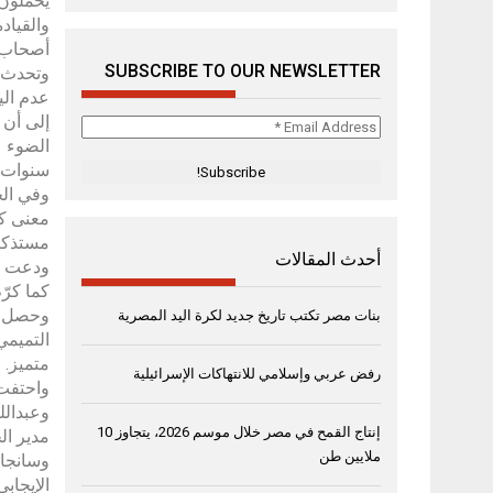
يحملون 
والقياد
أصحاب ا
SUBSCRIBE TO OUR NEWSLETTER
وتحدث د
عدم الي
إلى أن 
Email
الضوء ع
Address
سنوات م
*
وفي الح
معنى كل
مستذكرة
أحدث المقالات
ودعت زم
كما كرّ
وحصل كل
بنات مصر تكتب تاريخ جديد لكرة اليد المصرية
التميمي
متميز.
رفض عربي وإسلامي للانتهاكات الإسرائيلية
واحتفت 
إنتاج القمح في مصر خلال موسم 2026، يتجاوز 10
مدير ال
ملايين طن
وسانجان
الإيجاب