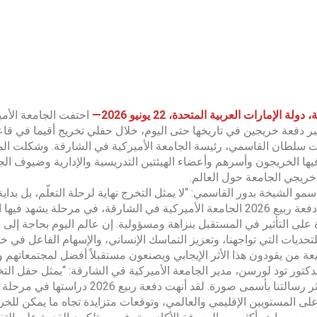
ولة الإمارات العربية المتحدة، 22 يونيو 2026—
ر دفعة خريجين في تاريخها حتى اليوم، خلال حفلي تخريج أقيما في قا
يها الخريجون وأسرهم وأعضاء الهيئتين التدريسية والإدارية وضيوف الج
ريجي الجامعة حول العالم.
مو الشيخة بدور القاسمي: “لا يمثل التخرج نهاية لرحلة التعلّم، بل بدا
خريجو دفعة ربيع 2026 الجامعة الأميركية في الشارقة، في مرحلة ي
 على التأثير في المستقبل بنزاهة ومسؤولية. إن عالم اليوم بحاجة إلى رو
تحديات التي تواجهنا، وتعزيز التماسك الإنساني، والإسهام الفاعل في خد
ة من يقودون هذا الأثر الإيجابي ويصنعون مستقبلاً أفضل لمجتمعاتهم ول
دكتور تود لورسن، مدير الجامعة الأميركية في الشارقة: “يمثل حفل التخ
يجسد أثر رسالتنا بأسمى صورة. لقد 
على المستويين الإقليمي والعالمي، وتوقعات متزايدة تجاه ما يمكن للخر