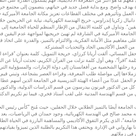
معهم ما هو أكثر من المعرفة الأكاديمية، فهم يمتلكون القدرة على التف
ة بهدف واضح. ومع بداية فصل جديد في حياتهم، ينضمون إلى مجتمع خ
لعمل وتأثيرهم في مختلف القطاعات تعزيز مكانة الجامعة الأميركية في
انيال زكريا إندراوس، خريج الهندسة الكهربائية، نيابة عن الخريجين خلا
قين”. وتناول في كلمته الانتقال من الإطار المنظم للحياة الجامعية إلى ع
الجامعة الأميركية في الشارقة لم تهيئ خريجيها لمواجهة عدم اليقين
لى مفاهيم مثل الأمانة الفكرية، والالتزام بالتميز، والقدرة على اتخاذ
ن العمل الأكاديمي الجاد والتحديات المشتركة.
فل المسائي، ألقت أريانا كرزاي، خريجة التمويل، كلمة بعنوان “قراءة ال
مة “اقرأ”، وهي أول كلمة نزلت من القرآن الكريم، تحدثت أريانا عن ال
 رحلتها الشخصية من أفغانستان إلى دولة الإمارات، والمسؤولية التي 
لاءها إلى مواصلة طلب المعرفة، وقراءة العصر بشجاعة، وتبني قيم 
م الحفل عددًا من أعضاء الهيئة التدريسية في الجامعة الذين أسهم عطا
 من الدكتور فيرنون بيدرسون من قسم الدراسات الدولية، والدكتور 
 من قسم الهندسة المدنية على لقب أستاذ فخري، فيما تم تكريم الدكتو
الجامعة أيضًا بالتميز الطلابي خلال الحفلين، حيث مُنح “كأس رئيس ا
جامعة”، الذي يكرم التفوق الأكاديمي والمساهمة البارزة في الحياة الط
ا بهارواني في الإدارة. ويحتفي هذا التكريم بالطلبة الذين تميزوا بقيادت
ي في زملائهم.