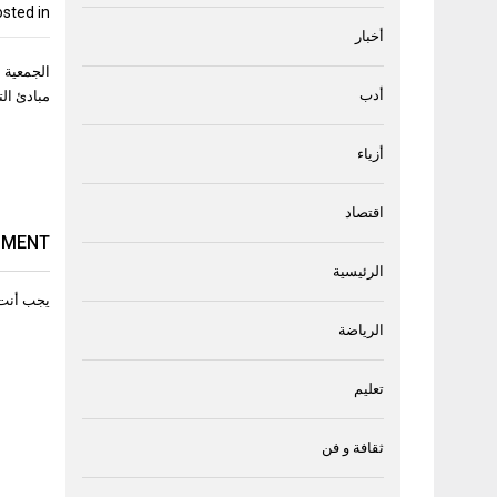
sted in
أخبار
تصفّح
الجمعية 
المقال
أدب
مبادئ ال
أزياء
اقتصاد
MMENT
الرئيسية
يجب أنت
الرياضة
تعليم
ثقافة و فن