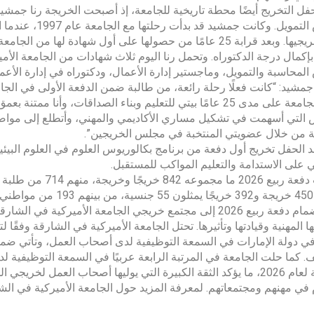
ل التخريج أيضًا محطة تاريخية للجامعة، إذ أصبحت الخريجة رنا جمشيد 
تخصص التمويل. وك
أوائل خريجيها. وبعد قرابة 25 عامًا من حصولها على أول شهادة ل
بإكمال درجة الدكتوراه. وتحمل رنا اليوم ثلاث شهادات من الجامعة الأم
محاسبة والتمويل، وماجستير إدارة الأعمال، ودكتوراه في إدارة الأع
مشيد: “كانت فعلًا رحلة رائعة، من طالبة ضمن الدفعة الأولى في الجام
كانت الجامعة على مدى 25 عامًا بيتي للتعليم وبناء الصداقات، و
التي أسهمت في تشكيل مساري الأكاديمي والمهني، وأتطلع إلى مواصلة
 من خلال عضويتي المنتخبة في مجلس الخريجين”.
 الحفل تخريج أول دفعة من برنامج بكالوريوس العلوم في العلوم البيئية
ي على الاستدامة والتعليم المواكب للمستقبل.
.
ومع انضمام دفعة ربيع 2026 إلى مجتمع خريجي الجامعة الأميرك
في دولة الإمارات في السمعة التوظيفية لدى أصحاب العمل، وتأتي 
. كما حلت الجامعة في المرتبة الرابعة عربيًا في السمعة التوظيفي
العالمية لعام 2026، ما يؤكد الثقة الكبيرة التي يوليها أصحاب العم
في مهنهم ومجتمعاتهم. لمعرفة المزيد حول الجامعة الأميركية في الشارقة، يرجى