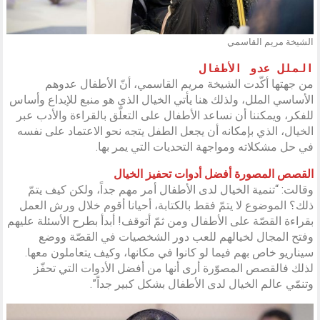
الشيخة مريم القاسمي
الملل عدو الأطفال
من جهتها أكّدت الشيخة مريم القاسمي، أنّ الأطفال عدوهم
الأساسي الملل، ولذلك هنا يأتي الخيال الذي هو منبع للإبداع وأساس
للفكر، ويمكننا أن نساعد الأطفال على التعلّق بالقراءة والأدب عبر
الخيال، الذي بإمكانه أن يجعل الطفل يتجه نحو الاعتماد على نفسه
في حل مشكلاته ومواجهة التحديات التي يمر بها.
القصص المصورة أفضل أدوات تحفيز الخيال
وقالت: “تنمية الخيال لدى الأطفال أمر مهم جداً، ولكن كيف يتمّ
ذلك؟ الموضوع لا يتمّ فقط بالكتابة، أحيانا أقوم خلال ورش العمل
بقراءة القصّة على الأطفال ومن ثمّ أتوقف! أبدأ بطرح الأسئلة عليهم
وفتح المجال لخيالهم للعب دور الشخصيات في القصّة ووضع
سيناريو خاص بهم فيما لو كانوا في مكانها، وكيف يتعاملون معها.
لذلك فالقصص المصوّرة أرى أنها من أفضل الأدوات التي تحفّز
وتنمّي عالم الخيال لدى الأطفال بشكل كبير جداً”.