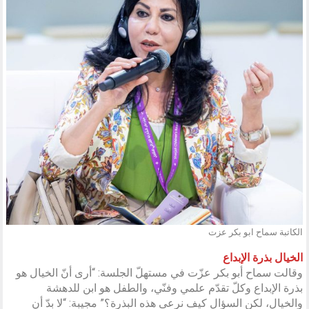
الكاتبة سماح ابو بكر عزت
الخيال بذرة الإبداع
وقالت سماح أبو بكر عزّت في مستهلّ الجلسة: “أرى أنّ الخيال هو
بذرة الإبداع وكلّ تقدّم علمي وفنّي، والطفل هو ابن للدهشة
والخيال، لكن السؤال كيف نرعى هذه البذرة؟” مجيبة: “لا بدّ أن