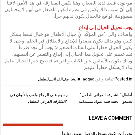
موجودة فقط لدى الصغار، وهنا تكمن المفارقة في هذا الأمر، لافتاً
إلى أنّ سبب ذلك يكمن في نظرة الكبار للصغار في أنهم لا يتحملون
مسؤولية الواقع فالخيال يكون لديهم حراً.
يجب تحويل الخيال إلى إبداع
وأضاف والي: “من المؤكّد أنّ خيال الأطفال هو خيال نشط بشكل
كبير، وهو بذلك يكون مصدراً للإبداع والانطلاق في الحلم. وحتى لا
يكون الخيال خطراً على الفئات الصغيرة؛ يجب أن نجد طرقاً
تساعدهم على تحويل هذا الخيال إلى إبداع والتعبير عن أنفسهم،
وذلك يكون بالأساس عبر الكتابة والقراءة فيصبح حينها الخيال عامل
بناء لا يشكل خطراً عليهم
Posted in
ثقافة و فن
Tagged
#الشارقة_القرائي_للطفل
تصفّح
أطفال “الشارقة القرائي للطفل”
رسوم على الزجاج ولعب بالألوان في
المقالات
يصنعون تحفة فنية بمواد مستدامة
“الشارقة القرائي للطفل
LEAVE A COMMENT
يجب أنت تكون
مسجل الدخول
لتضيف تعليقاً.