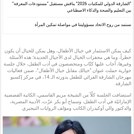
“الشارقة الدولي للمكتبات 2026” يناقش مستقبل “مستودعات المعرفة”
بين التعليم والصحة والذكاء الاصطناعي
نستمد من روح الاتحاد مسؤوليتنا في مواصلة تمكين المرأة
كيف يمكن الاستثمار في خيال الأطفال، وهل يمكن للخيال أن يكون
خطراً، وما هي محفزات الخيال لدى الأجيال الجديدة؛ هذه الأسئلة
وغيرها، أجاب عليها كتّاب ومتخصصون في أدب الطفل، خلال جلسة
حوارية حملت عنوان “خيالك مقابل خيال الأطفال”، ضمن فعاليات
مهرجان الشارقة القرائي للطفل بدورته الـ 14، في مركز إكسبو
الشارقة.
استضافت الجلسة كلّاً من الشيخة مريم القاسمي، الكاتبة القصصية
الإماراتيّة في أدب الطفل، وسماح أبو بكر عزّت، الأديبة المصرية،
والدكتور والي أوكيدران الكاتب ومؤلف الروايات النيجيري.