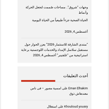
وجهات “شروق”.. مساحات صُممت لتجعل الحركة
وأنماط
الحياة الصحية جزءاً طبيعياً من الحياة اليومية
أغسطس 4, 2026
“منتدى الشارقة للاستثمار 2026” يعزز الحوار حول
مستقبل سلاسل الإمداد والخدمات اللوجستية برعاية
استراتيجية من “غلفتينر”
أغسطس 4, 2026
أحدث التعليقات
Eman Elhakim
على
امسية مصور – فى ناس
معندهاش ذوق
Khouloud yousry
على
استغلال