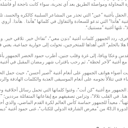
المحاولة ومواصلة الطريق بعد أي تجربة، سواء كانت ناجحة أو فاشلة.
الحفل بأغنية “عين” التي تحذر من المشاعر السلبية كالكره والحسد، تلتها 
نية “هأنذا” التي تدعو للسعادة والتفاؤل في كلماتها “هأنذا . .هأنذا.. أروي 
”، تلتها أغنية “مستنيك”.
رى، ردد الجمهور كلمات أغنية “دندِن معي”، “تفاءل خير.. تلاقي خير.. وما
يا هلا بالحلم” التي أهداها للمتخرجين، تحولت إلى حوارية جماعية، يغني 
دس وعكا ويافا، إلى غزة وقلب جنين، أطرب حمود الخضر الجمهور بأغني
ع أغنية “لآخر لحظة”، ثم رحب باقتراب شهر رمضان المقبل في أغنية 
 أضواء هواتف الجمهور على أنغام أغنية “أصير أحسن”، حيث حمل الحضو
ء فني تتلألأ نجومه على أنغام الموسيقى العذبة والكلمات الهادفة والرسائ
لجمهور مع أغنية “كن أنت”، وغنوا كلماتها التي تحمل رسائل أخلاقية وجمالية
هنا.. في القلب تلالا”، وتزامن تصفيقهم مع إيقاعاتها المتفائلة مرددين؛ 
“تهيأ”، معيداً للجمهور حماسة كأس العالم لكرة القدم الماضي، والذي أ
شرف الدورة الـ43 من “معرض الشارقة الدولي للكتاب”، غنى حمود أغن