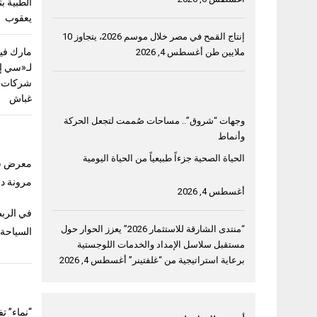
الطبية ب
يعقوب
إنتاج القمح في مصر خلال موسم 2026، يتجاوز 10
مارك فيل
ملايين طن
أغسطس 4, 2026
لـ«سي إ
شركات ق
غباش
وجهات “شروق”.. مساحات صُممت لتجعل الحركة
وأنماط
الحياة الصحية جزءاً طبيعياً من الحياة اليومية
معرض سوق ا
مرونة دب
أغسطس 4, 2026
في الربط
“منتدى الشارقة للاستثمار 2026” يعزز الحوار حول
السياحة
مستقبل سلاسل الإمداد والخدمات اللوجستية
برعاية استراتيجية من “غلفتينر”
أغسطس 4, 2026
“نماء” ت