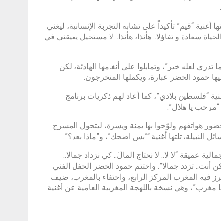
أغنية “قيم” تأكيداً على تشابه التجربة الإنسانية، ليغني
الحياة سعادة و تفاؤلا.. هأنذا، هأنذا.. لا مستحيل يعيقني في
 تدري لعله خير”، وتمايلوا على أنغامها الهادئة، لكن
فيها حمود الخضر عبارة، ويكملها المتخرجون.
ة “فلسطين بلادي”، كما أعاد لهم ذكريات برنامج
“مرحب يا هلال”.
ر هواتفهم ولوّحوا بها يمنة ويسرة، ليتحول المسرح
ل النبيلة، تلتها أغنية “”بس اضحك”، و”ماذا بعد؟”.
 عميقة “لا لا.. لا نحتاج المالَ.. كي نزداد جمالا..
“كن أنت.. تزدد جمالا”. واختتم حمود الخضر الحفل الفني
حرز فيه المغرب المركز الرابع، واحتفاء بالمغرب، ضيف
ية “ديما مغرب”، وهي نسخة باللهجة المغربية العامية عن أغنية