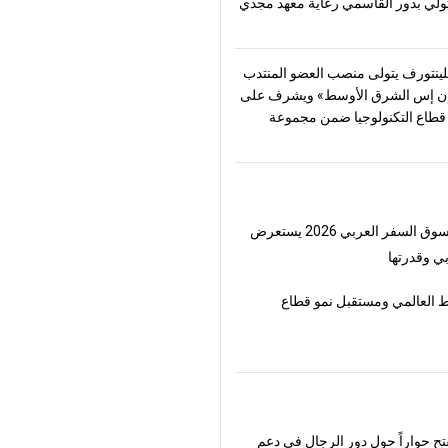
تولّي بدور القاسمي رعاية معهد مجدي
ينتورف يتولى منصب العضو المنتدب
ن إس الشرق الأوسط» ويشرف على
طاع التكنولوجيا ضمن مجموعة
لسفر العربي 2026 يستعرض
ي وقدرتها
 العالمي ومستقبل نمو قطاع
فتح حواراً حول دور الرجال في دعم