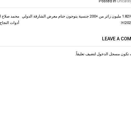
Posted in
Uncate
￼￼￼￼1.82 مليون زائر من +200 جنسية يتوجون ختام معرض الشارقة الدولي
ات
أدوات النجاح
LEAVE A CO
 تكون
مسجل الدخول
لتضيف تعليقاً.