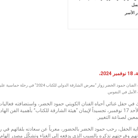
عمل
 الأسر
 2024،
اصطحب الفنان حمود الخضر زوار “معرض ا
 الأمل في النفوس.
مساء الأحد 17 نوفمبر، تجسيداً لإيمان “هيئة الشارقة للكتاب” بأهمية الفن 
عين لصناعة التغيير.
ية الحفل، رحب حمود الخضر بالحضور، معرباً عن سعادته بلقائهم في 
تهم وفرحتهم تذكره بالسبب الذي يدفعه إلى الغناء وتشكّل مصدر إلهام له