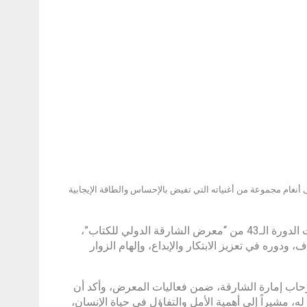
لشارقة الدولي للكتاب 2024” في رحلة حماسية على أنغام مجموعة من أغنياته التي تفيض بالإحساس والطاقة الإيجابية
جاء ذلك في حفل غنائي أحياه الفنان الكويتي حمود الخضر، واستضافته فعاليات الدورة الـ43 من “معرض الشارقة الدولي للكتاب”،
الهادف، ودوره في تعزيز الابتكار والإبداع، وإلهام الزوار
رحاب إمارة الشارقة، ضمن فعاليات المعرض، وأكد أن
، مشيراً إلى أهمية الأمل والتفاؤل في حياة الإنسان،