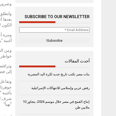
وضرورة 
وانطلق 
SUBSCRIBE TO OUR NEWSLETTER
بعدها أغ
الكون لا
Email
ومرة أخ
Address
*
أغنية “
ومن الق
خواطر م
أحدث المقالات
وتراقصت
إلى فضا
بنات مصر تكتب تاريخ جديد لكرة اليد المصرية
وتفاعل ا
جوهرنا 
رفض عربي وإسلامي للانتهاكات الإسرائيلية
بأغنية 
إنتاج القمح في مصر خلال موسم 2026، يتجاوز 10
“تهيأ”
ملايين طن