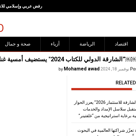
رفض عربي وإسلامي للانته
O
اقتصاد
الرياضة
أزياء
صحة و جمال
 الدولي للكتاب 2024″ يستضيف أمسية غنائية للفنان حمود الخضر￼
Mohamed awad
Po
نوفمبر 18, 2024
by
RELATED
“منتدى الشارقة للاستثمار 2026” يعزز الحوار
قبل سلاسل الإمداد والخدمات
ة برعاية استراتيجية من “غلفتينر”
تعزّز شراكتها العالمية في البحوث