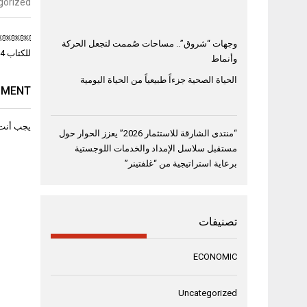
gorized
تصفّح
وجهات “شروق”.. مساحات صُممت لتجعل الحركة
المقال
للكتاب 2024￼
وأنماط
الحياة الصحية جزءاً طبيعياً من الحياة اليومية
MMENT
يجب أنت
“منتدى الشارقة للاستثمار 2026” يعزز الحوار حول
مستقبل سلاسل الإمداد والخدمات اللوجستية
برعاية استراتيجية من “غلفتينر”
تصنيفات
ECONOMIC
Uncategorized