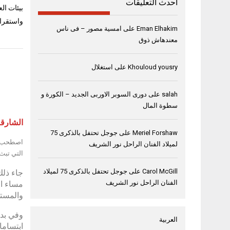
أحدث التعليقات
بيئات ال
واستقرار
Eman Elhakim
على
امسية مصور – فى ناس
معندهاش ذوق
Khouloud yousry
على
استغلال
salah
على
دورى السوبر الاوربى الجديد – الكورة و
سطوة المال
الشارقة، 18 نوفمبر
Meriel Forshaw
على
جوجل تحتفل بالذكرى 75
لميلاد الفنان الراحل نور الشريف
التي تبث
Carol McGill
على
جوجل تحتفل بالذكرى 75 لميلاد
الفنان الراحل نور الشريف
والمستم
وفي بدا
العربية
ابتساما