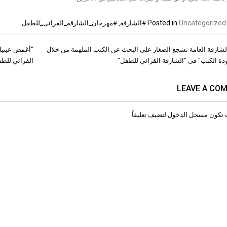
Posted in
Uncategorized
#الشارقة
,
#مهرجان_الشارقة_القرائى_للطفل
لشارقة العامة تشجع الصغار على البحث عن الكتب الملهمة من خلال
“أغمض عينيك 
ات
دة الكتب” في “الشارقة القرائي للطفل”
القرائي للطفل”
LEAVE A CO
 تكون
مسجل الدخول
لتضيف تعليقاً.