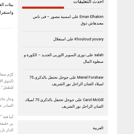
أحدث التعليقات
بيئات ال
واستقرار
Eman Elhakim
على
امسية مصور – فى ناس
معندهاش ذوق
Khouloud yousry
على
استغلال
salah
على
دورى السوبر الاوربى الجديد – الكورة و
سطوة المال
Meriel Forshaw
على
جوجل تحتفل بالذكرى 75
(لذوي ال
لميلاد الفنان الراحل نور الشريف
للطفل”.
Carol McGill
على
جوجل تحتفل بالذكرى 75 لميلاد
الصادر عن
الفنان الراحل نور الشريف
بن خليفة للن
العربية
الدار بارب