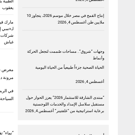
الطبية ب
يعقوب
إنتاج القمح في مصر خلال موسم 2026، يتجاوز 10
مارك فيل
ملايين طن
أغسطس 4, 2026
لـ«سي إ
شركات ق
غباش
وجهات “شروق”.. مساحات صُممت لتجعل الحركة
وأنماط
الحياة الصحية جزءاً طبيعياً من الحياة اليومية
معرض سوق ا
مرونة دب
أغسطس 4, 2026
في الربط
“منتدى الشارقة للاستثمار 2026” يعزز الحوار حول
السياحة
مستقبل سلاسل الإمداد والخدمات اللوجستية
برعاية استراتيجية من “غلفتينر”
أغسطس 4, 2026
“نماء” ت