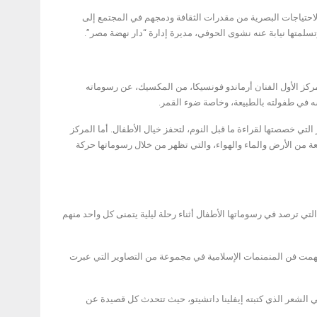
احتياجات البصرية من مقدرات الثقافة ودمجهم في المجتمع إلى
تسلمتها نيابة عنه نشوى الحوفي، مديرة إدارة “دار نهضة مصر”.
ركز الأول الفنان أرماندو فونسيكا، من المكسيك، عن رسوماته
شه في طفولته بالطبيعة، وخاصة ضوء القمر.
لتي خصصتها لقراءة ما قبل النوم، لتحفز خيال الأطفال. أما المركز
عة من الأرض والماء والهواء، والتي تظهر من خلال رسوماتها حركة
لتي ترصد في رسوماتها الأطفال أثناء رحلة ليلية يتمنى كل واحد منهم
تلهمت فن المنمنمات الإسلامية في مجموعة من التصاوير التي عبرت
اكي الشعر الذي كتبته إيفلينا داتشيتو، حيث تتحدث كل قصيدة عن