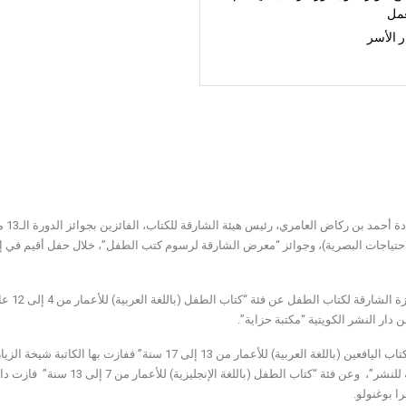
عمل
 الأسر
كرّم
احتياجات البصرية)، وجوائز “معرض الشارقة لرسوم كتب الطفل”، خلال حفل أقيم في إك
وحاز ج
 دار النشر الكويتية “مكتبة حزاية”.
أما فئة “كتاب اليافعين (باللغة العربية) للأعمار من 13
شر”، وعن فئة “كتاب الطفل (باللغة الإنجليزية) للأعمار من 7 إلى 13 سنة” فازت دار النشر
را بوغنولو.