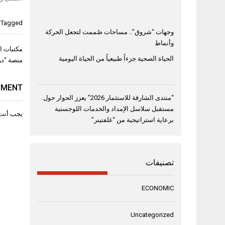
Tagged
وجهات “شروق”.. مساحات صُممت لتجعل الحركة
وأنماط
تصفّح
مكتبات ا
المقال
الحياة الصحية جزءاً طبيعياً من الحياة اليومية
منصة “دو
MMENT
“منتدى الشارقة للاستثمار 2026” يعزز الحوار حول
مستقبل سلاسل الإمداد والخدمات اللوجستية
يجب أنت
برعاية استراتيجية من “غلفتينر”
تصنيفات
ECONOMIC
Uncategorized