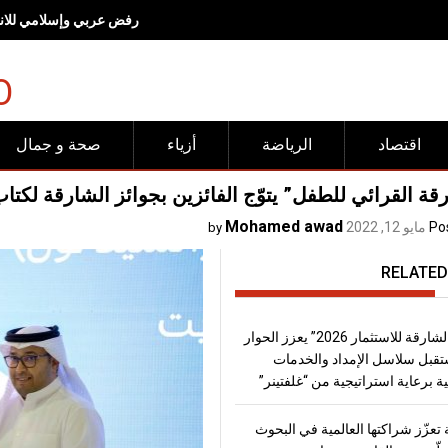
رفض عربي وإسلامي للانته
O
اقتصاد
الرياضة
أزياء
صحة و جمال
قة القرائي للطفل” يتوّج الفائزين بجوائز الشارقة لكت
Mohamed awad
Po
مايو 12, 2022
by
RELATED
“منتدى الشارقة للاستثمار 2026” يعزز الحوار
قبل سلاسل الإمداد والخدمات
ة برعاية استراتيجية من “غلفتينر”
تعزّز شراكتها العالمية في البحوث