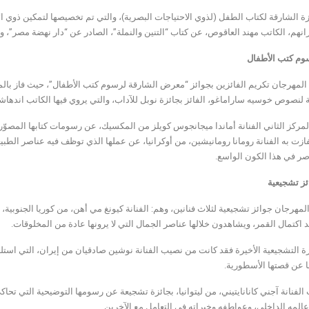
زة الشارقة لكتاب الطفل (لذوي الاحتياجات البصرية)، والتي تم تخصيصها لتمكين
ذوي ال
نهم، الكاتب مهند العاقوص، عن كتاب “التنين والنملة”، الصادر عن “دار نهضة مصر”، و
وم كتب الأطفال
المهرجان تكريم الفائزين بجوائز “معرض الشارقة لرسوم كتب الأطفال”، حيث فاز بالم
 لنصوص خوسيه ساراماغو، الفائز بجائزة نوبل للآداب، والتي يروي فيها الكاتب اندها
مركز الثاني الفنانة أماندا ميجانجوس كويلز من المكسيك، عن رسومات كتابها المصوّر ا
ازت به الفنانة رومانا رومانيشين، من أوكرانيا، عن عملها الذي توظف فيه عناصر الطبي
اصر في هذا الكون الواسع.
ئز تشجيعية
رجان جوائز تشجيعية لثلاث فنانين، وهم: الفنانة كيونغ مي أهن، من كوريا الجنوبية، ا
د اكتمال القمر، ويشاهدون خلالها عناصر الجمال التي لا يرونها عادة من المخلوقات.
ئزة التشجيعية الأخيرة فقد كانت من نصيب الفنانة نوشين صادقيان من إيران، التي اس
ا عن قصتها الأسطورية.
الفنانة آجني كانانايتيني، من ليتوانيا، بجائزة تشجيعة عن رسومها التوضيحية التي تح
المه الداخلي، وعواطفه وخبراته في التعامل مع الآخرين.