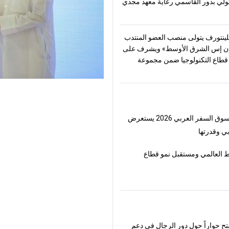
تولّي بدور القاسمي رعاية معهد مجدي
ينتورف يتولى منصب العضو المنتدب
ن إس الشرق الأوسط» ويشرف على
طاع التكنولوجيا ضمن مجموعة
لسفر العربي 2026 يستعرض
ي وقدرتها
 العالمي ومستقبل نمو قطاع
فتح حواراً حول دور الرجال في دعم