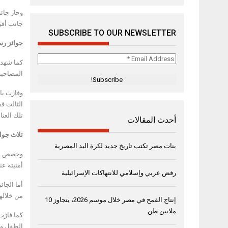
وحاز جائ
جانب أقرا
SUBSCRIBE TO OUR NEWSLETTER
جوائز رس
Email
كما شهد 
Address
المصاحبة
*
وفازت بال
الثالث فف
تلك العن
أحدث المقالات
ثلاث جوا
بنات مصر تكتب تاريخ جديد لكرة اليد المصرية
وخصص المه
أمنيته عن
رفض عربي وإسلامي للانتهاكات الإسرائيلية
أما الجا
من خلاله
إنتاج القمح في مصر خلال موسم 2026، يتجاوز 10
ملايين طن
كما فازت 
الطفل وع