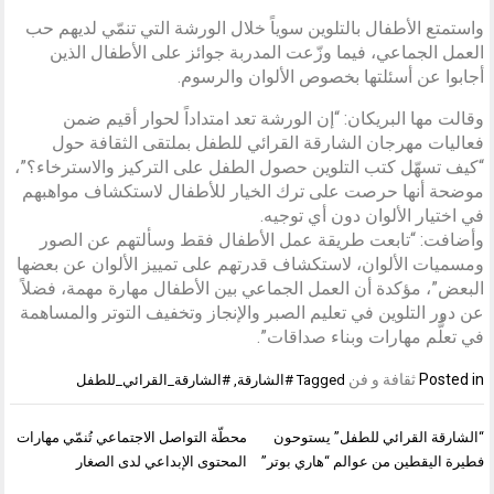
واستمتع الأطفال بالتلوين سوياً خلال الورشة التي تنمّي لديهم حب
العمل الجماعي، فيما وزّعت المدربة جوائز على الأطفال الذين
أجابوا عن أسئلتها بخصوص الألوان والرسوم.
وقالت مها البريكان: “إن الورشة تعد امتداداً لحوار أقيم ضمن
فعاليات مهرجان الشارقة القرائي للطفل بملتقى الثقافة حول
“كيف تسهّل كتب التلوين حصول الطفل على التركيز والاسترخاء؟”،
موضحة أنها حرصت على ترك الخيار للأطفال لاستكشاف مواهبهم
في اختيار الألوان دون أي توجيه.
وأضافت: “تابعت طريقة عمل الأطفال فقط وسألتهم عن الصور
ومسميات الألوان، لاستكشاف قدرتهم على تمييز الألوان عن بعضها
البعض”، مؤكدة أن العمل الجماعي بين الأطفال مهارة مهمة، فضلاً
عن دور التلوين في تعليم الصبر والإنجاز وتخفيف التوتر والمساهمة
في تعلُّم مهارات وبناء صداقات”.
Posted in
ثقافة و فن
Tagged
#الشارقة
,
#الشارقة_القرائي_للطفل
تصفّح
“الشارقة القرائي للطفل” يستوحون
محطّة التواصل الاجتماعي تُنمّي مهارات
المقالات
فطيرة اليقطين من عوالم “هاري بوتر”
المحتوى الإبداعي لدى الصغار