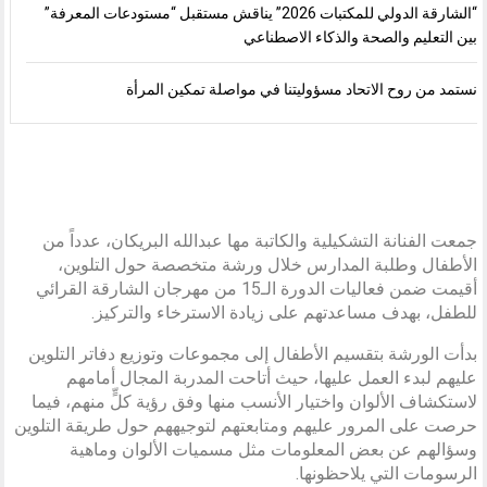
“الشارقة الدولي للمكتبات 2026” يناقش مستقبل “مستودعات المعرفة”
بين التعليم والصحة والذكاء الاصطناعي
نستمد من روح الاتحاد مسؤوليتنا في مواصلة تمكين المرأة
جمعت الفنانة التشكيلية والكاتبة مها عبدالله البريكان، عدداً من
الأطفال وطلبة المدارس خلال ورشة متخصصة حول التلوين،
أقيمت ضمن فعاليات الدورة الـ15 من مهرجان الشارقة القرائي
للطفل، بهدف مساعدتهم على زيادة الاسترخاء والتركيز.
بدأت الورشة بتقسيم الأطفال إلى مجموعات وتوزيع دفاتر التلوين
عليهم لبدء العمل عليها، حيث أتاحت المدربة المجال أمامهم
لاستكشاف الألوان واختيار الأنسب منها وفق رؤية كلٍّ منهم، فيما
حرصت على المرور عليهم ومتابعتهم لتوجيههم حول طريقة التلوين
وسؤالهم عن بعض المعلومات مثل مسميات الألوان وماهية
الرسومات التي يلاحظونها.