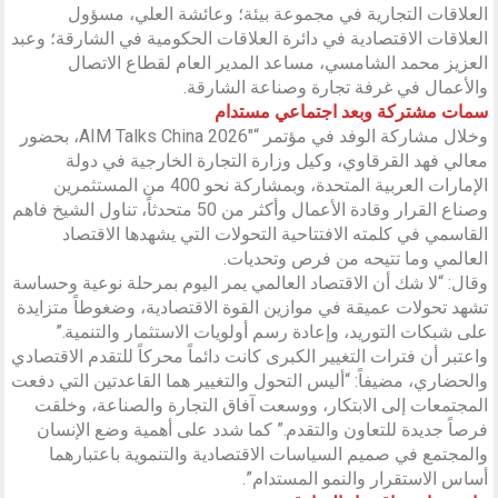
العلاقات التجارية في مجموعة بيئة؛ وعائشة العلي، مسؤول
العلاقات الاقتصادية في دائرة العلاقات الحكومية في الشارقة؛ وعبد
العزيز محمد الشامسي، مساعد المدير العام لقطاع الاتصال
والأعمال في غرفة تجارة وصناعة الشارقة.
سمات مشتركة وبعد اجتماعي مستدام
وخلال مشاركة الوفد في مؤتمر “AIM Talks China 2026″، بحضور
معالي فهد القرقاوي، وكيل وزارة التجارة الخارجية في دولة
الإمارات العربية المتحدة، وبمشاركة نحو 400 من المستثمرين
وصناع القرار وقادة الأعمال وأكثر من 50 متحدثاً، تناول الشيخ فاهم
القاسمي في كلمته الافتتاحية التحولات التي يشهدها الاقتصاد
العالمي وما تتيحه من فرص وتحديات.
وقال: “لا شك أن الاقتصاد العالمي يمر اليوم بمرحلة نوعية وحساسة
تشهد تحولات عميقة في موازين القوة الاقتصادية، وضغوطاً متزايدة
على شبكات التوريد، وإعادة رسم أولويات الاستثمار والتنمية.”
واعتبر أن فترات التغيير الكبرى كانت دائماً محركاً للتقدم الاقتصادي
والحضاري، مضيفاً: “أليس التحول والتغيير هما القاعدتين التي دفعت
المجتمعات إلى الابتكار، ووسعت آفاق التجارة والصناعة، وخلقت
فرصاً جديدة للتعاون والتقدم.” كما شدد على أهمية وضع الإنسان
والمجتمع في صميم السياسات الاقتصادية والتنموية باعتبارهما
أساس الاستقرار والنمو المستدام”.