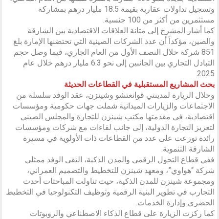
وتسجيل تداولات عقارية بقيمة 18.5 مليار درهم بمشاركة
مستثمرين من أكثر من 100 جنسية.
كما أشار المشرخ إلى متانة العلاقات الاقتصادية بين الشارقة
والصين، مؤكداً أن عدد الشركات الصينية التي تحتضنها الإمارة بلغ
851 شركة خلال النصف الأول من العام الجاري، فيما وصل حجم
التبادل التجاري بين الجانبين إلى نحو 6.3 مليار درهم خلال عام
2025.
بحث المشاريع المستقبلية في القطاعات الحديثة
وخلال الزيارة لمدينتي قوانغتشو وشينزن، عقد الوفد سلسلة من
الاجتماعات والزيارات الميدانية شملت جهات حكومية ومؤسسات
اقتصادية، في مقدمتها مكتب شينزن للتجارة والمجلس الصيني
لتعزيز التجارة الدولية، إلى جانب لقاءات مع شركات ومؤسسات
رائدة توزعت على عدد من القطاعات ذات الأولوية في مسيرة
الشارقة التنموية.
ففي قطاع التحول الرقمي والمدن الذكية، التقى الوفد ممثلي
شركة “هواوي”، ومعهد شينزن للتخطيط والتصميم العمراني،
ومجموعة شينزن للمدن الذكية، حيث تناولت المباحثات أحدث
التجارب في تطوير البنية الرقمية وتوظيف التكنولوجيا في التخطيط
الحضري وإدارة الخدمات.
كما ركزت الزيارة على قطاع الذكاء الاصطناعي والروبوتات