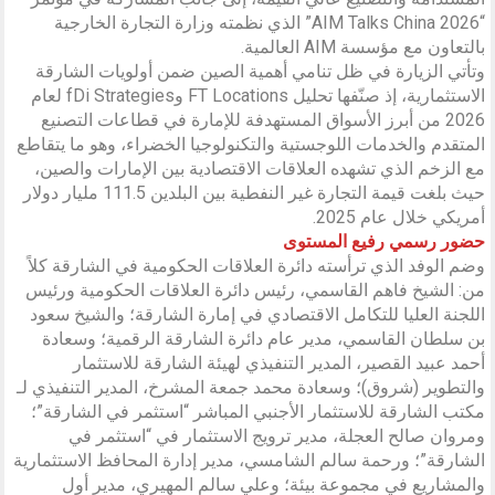
“AIM Talks China 2026” الذي نظمته وزارة التجارة الخارجية
بالتعاون مع مؤسسة AIM العالمية.
وتأتي الزيارة في ظل تنامي أهمية الصين ضمن أولويات الشارقة
الاستثمارية، إذ صنّفها تحليل FT Locations وfDi Strategies لعام
2026 من أبرز الأسواق المستهدفة للإمارة في قطاعات التصنيع
المتقدم والخدمات اللوجستية والتكنولوجيا الخضراء، وهو ما يتقاطع
مع الزخم الذي تشهده العلاقات الاقتصادية بين الإمارات والصين،
حيث بلغت قيمة التجارة غير النفطية بين البلدين 111.5 مليار دولار
أمريكي خلال عام 2025.
حضور رسمي رفيع المستوى
وضم الوفد الذي ترأسته دائرة العلاقات الحكومية في الشارقة كلاً
من: الشيخ فاهم القاسمي، رئيس دائرة العلاقات الحكومية ورئيس
اللجنة العليا للتكامل الاقتصادي في إمارة الشارقة؛ والشيخ سعود
بن سلطان القاسمي، مدير عام دائرة الشارقة الرقمية؛ وسعادة
أحمد عبيد القصير، المدير التنفيذي لهيئة الشارقة للاستثمار
والتطوير (شروق)؛ وسعادة محمد جمعة المشرخ، المدير التنفيذي لـ
مكتب الشارقة للاستثمار الأجنبي المباشر “استثمر في الشارقة”؛
ومروان صالح العجلة، مدير ترويج الاستثمار في “استثمر في
الشارقة”؛ ورحمة سالم الشامسي، مدير إدارة المحافظ الاستثمارية
والمشاريع في مجموعة بيئة؛ وعلي سالم المهيري، مدير أول