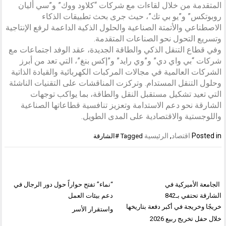
المتقدمة من خلال لقاءات مع شركات “كلاود ووك” و”سي أليان
روبوتكس” و”يو بي تك”، حيث جرى بحث تطبيقات الذكاء
الاصطناعي والأتمتة الصناعية والحلول الذكية الداعمة لرفع الإنتاجية
وتسريع التحول نحو الصناعات المتقدمة.
وفي قطاع التنقل الذكي والطاقة الجديدة، عقد الوفد اجتماعات مع
شركات “بي واي دي” و”وي رايد” و”إكس بنغ”، التي تعد من أبرز
الشركات العالمية في مجالات المركبات الكهربائية والقيادة الذاتية
وحلول التنقل المستدام. وتركزت المناقشات على التقنيات الناشئة
التي تعيد تشكيل مستقبل النقل والطاقة، بما يواكب توجهات
الشارقة نحو دعم الاستدامة وتعزيز تنافسية قطاعاتها الصناعية
واللوجستية والاقتصادية على المدى الطويل.
Posted in
اقتصاد
,
الرئيسية
Tagged
#الشارقة
تصفّح
المقالات
الجامعة الأميركية في
“نماء” تفتح حواراً حول دور الرجال في
الشارقة تحتفي بـ842
دعم بيئات العمل
خريجًا وخريجة في أكبر دفعة بتاريخها
واستقرار الأسر
خلال حفل تخريج ربيع 2026