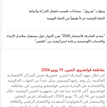
وجهات “شروق”.. مساحات صُممت لتجعل الحركة وأنماط
الحياة الصحية جزءاً طبيعياً من الحياة اليومية
“منتدى الشارقة للاستثمار 2026” يعزز الحوار حول مستقبل سلاسل الإمداد
والخدمات اللوجستية برعاية استراتيجية من “غلفتينر”
مقاطعة قوانغدونغ، الصين، 19 يونيو 2026
في إطار جهود الشارقة لتعزيز حضورها ضمن المراكز الاقتصادية
العالمية، زار وفد رفيع المستوى يمثل عدداً من الجهات الحكومية
والاقتصادية في الإمارة مدينتي قوانغتشو وشينزن في مقاطعة
قوانغدونغ، أكبر قاعدة صناعية في جمهورية الصين الشعبية، خلال
الفترة من 14 إلى 19 يونيو 2026، لاستكشاف فرص التعاون
والاستثمار في التكنولوجيا المتقدمة والاقتصاد الرقمي والطاقة
المستدامة والتصنيع عالي القيمة، إلى جانب المشاركة في مؤتمر