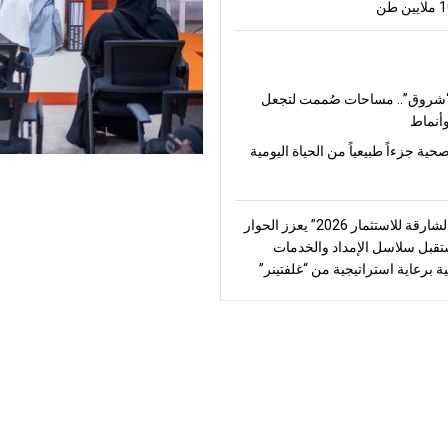
شروق”.. مساحات صُممت لتجعل
أنماط
صحية جزءاً طبيعياً من الحياة اليومية
“منتدى الشارقة للاستثمار 2026” يعزز الحوار
قبل سلاسل الإمداد والخدمات
ة برعاية استراتيجية من “غلفتينر”