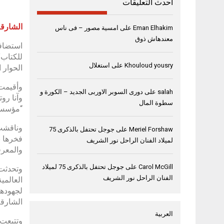
أحدث التعليقات
الشارقة، 8 نوفمبر
Eman Elhakim
على
امسية مصور – فى ناس
معندهاش ذوق
للكتاب”
Khouloud yousry
على
استغلال
الحوار 
salah
على
دورى السوبر الاوربى الجديد – الكورة و
وآنا رو
سطوة المال
“مؤسسة
وناقشت 
Meriel Forshaw
على
جوجل تحتفل بالذكرى 75
فخرها ب
لميلاد الفنان الراحل نور الشريف
والمعرفة
Carol McGill
على
جوجل تحتفل بالذكرى 75 لميلاد
وتحدثت 
الفنان الراحل نور الشريف
الشارقة
العربية
وتتبعت 