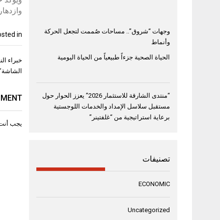
وازدهاره
وجهات “شروق”.. مساحات صُممت لتجعل الحركة
sted in
وأنماط
الحياة الصحية جزءاً طبيعياً من الحياة اليومية
تصفّح
خبراء ال
المقال
الشاشة”
“منتدى الشارقة للاستثمار 2026” يعزز الحوار حول
MMENT
مستقبل سلاسل الإمداد والخدمات اللوجستية
برعاية استراتيجية من “غلفتينر”
يجب أنت
تصنيفات
ECONOMIC
Uncategorized