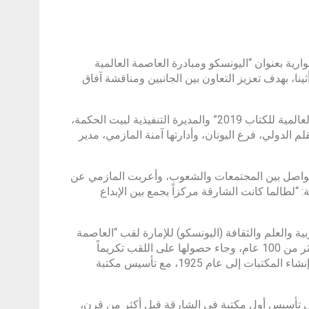
تاب” جلسة حوارية بعنوان “اليونسكو ومبادرة العاصمة العالمية
نا، بهدف تعزيز التعاون بين الجانبين ومناقشة آفاق
وأقيمت الجلسة بمشاركة مروة العقروبي، مديرة مشروع “الشارقة العاصمة العالمية للكتاب 2019” والمديرة التنفيذية لبيت الحكمة،
الدولي، فرع اليونان، وأدارتها آمنة المازمي، مدير
لتواصل بين المجتمعات والشعوب، وأعربت المازمي عن
 “لطالما كانت الشارقة مركزاً يجمع بين الإبداع
 والعلم والثقافة (اليونسكو) للإمارة لقب “العاصمة
العالمية للكتاب” في عام 2019، وقالت: “بدأت الشارقة رحلتها الثقافية قبل أكثر من 100 عام، وجاء حصولها على اللقب تكريماً
لجهودها في تعزيز مسيرة المعرفة والابتكار، إذ تعود أولى مبادرات الإمارة في إنشاء المكتبات إلى عام 1925، مع تأسيس مكتبة
إلى تأسيس أول مكتبة في الشارقة قبل أكثر من قرن،