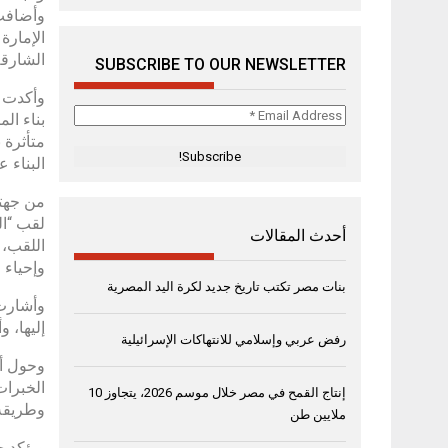
وأضافت
الشارقة
SUBSCRIBE TO OUR NEWSLETTER
وأكدت ا
Email
بناء ال
Address
متأثرة 
*
البناء 
من جهته
لقب “ال
أحدث المقالات
اللقب، 
وإحياء ا
بنات مصر تكتب تاريخ جديد لكرة اليد المصرية
وأشارت 
إليها، 
رفض عربي وإسلامي للانتهاكات الإسرائيلية
وحول أه
الخبرات
إنتاج القمح في مصر خلال موسم 2026، يتجاوز 10
وطريقة 
ملايين طن
ويؤكد ح