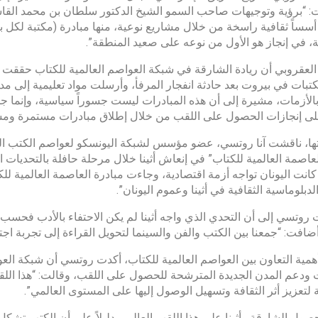
: “برؤية وتوجيهات صاحب السمو الشيخ الدكتور سلطان بن محمد الق
، في إنجاز هو الأول من نوعه على صعيد المنطقة”.
لعقروبي أن ريادة الشارقة في شبكة العواصم العالمية للكتاب حققت تأثير
مكتبات في بيروت بعد حادثة انفجار المرفأ، وأرسلت مواد تعليمية إلى
بالأزمات، مشيرة إلى أن هذه المبادرات ليست جسوراً سياسية، وإنما
على إنجازات الحصول على اللقب من خلال إطلاق مبادرات مستمرة ومشا
ا، ناقشت آنا روتسي، عضو مؤسس لشبكة اليونسكو لعواصم الكتب العال
عاصمة العالمية للكتاب” في إنعاش أثينا خلال مرحلة حافلة بالتحديات ا
كانت اليونان تواجه أزمة اقتصادية، وجاءت مبادرة العاصمة العالمية لل
لدبلوماسية الثقافية في أثينا وعموم اليونان”.
روتسي إلى أن التحدي الذي واجه أثينا لم يكن الاحتفاء بالأدب فحسب،
وأضافت: “جمعنا بين الكتب والفن والسينما لتحويل القراءة إلى تجربة اجت
مية التعاون بين العواصم العالمية للكتاب، أكدت روتسي أن شبكة الع
 ودعم المدن الجديدة المترشحة للحصول على اللقب، وقالت: “هذا اللقب
لتعزيز أثر الثقافة وتسهيل الوصول إليها على المستوى العالمي”.
صول الشارقة وأثينا على هذا اللقب العالمي دليلاً على أن الكتب تش