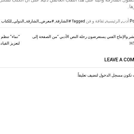
ا.
Po
أدب
,
الرئيسية
,
ثقافة و فن
Tagged
#الشارقة
,
#معرض_الشارقة_الدولي_للكتاب
نشر والإنتاج الفني يستعرضون رحلة النص الأدبي “من الصفحة إلى
“نماء” تنظم 
ات
￼
لتعزيز القيا
LEAVE A CO
 تكون
مسجل الدخول
لتضيف تعليقاً.