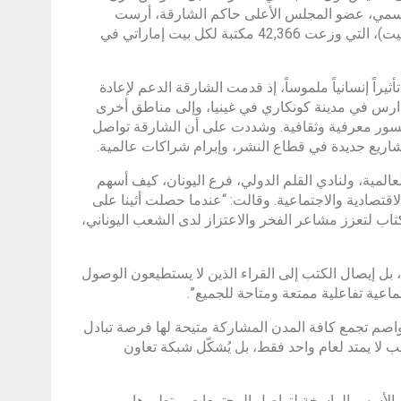
اسمي، عضو المجلس الأعلى حاكم الشارقة، أرست
الإمارة أسساً ثقافية راسخة من خلال مشاريع نوعية، منها مبادرة (مكتبة لكل بيت)، التي وزعت 42,366 مكتبة لكل بيت إماراتي في
اً إنسانياً ملموساً، إذ قدمت الشارقة الدعم لإعادة
 مدارس في مدينة كونكاري في غينيا، وإلى مناطق أخرى
 جسور معرفية وثقافية. وشددت على أن الشارقة تواصل
ريع جديدة في قطاع النشر، وإبرام شراكات عالمية.
مية، ولنادي القلم الدولي، فرع اليونان، كيف أسهم
لاقتصادية والاجتماعية. وقالت: “عندما حصلت أثينا على
كتاب لتعزز مشاعر الفخر والاعتزاز لدى الشعب اليوناني،
 بل إيصال الكتب إلى القراء الذين لا يستطيعون الوصول
ماعية تفاعلية ممتعة ومتاحة للجميع”.
واصم تجمع كافة المدن المشاركة متيحة لها فرصة تبادل
 لا يمتد لعام واحد فقط، بل يُشكّل شبكة تعاون
كل الأسس الراسخة لتواصل المجتمعات، وتطورها