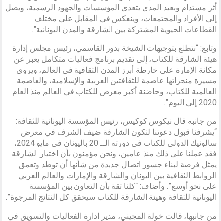
أثر مستدام وبعيد المدى يتعدى المؤسسات والجهود الرسمية، ويصل
إلى الأفراد والمجتمعات، وينعكس في المقابل على مختلف
القطاعات الحيوية المشتركة بين الشارقة والمدن اليونانية”.
وتابع: “نتطلع بتوجيهات الشيخة بدور القاسمي، رئيس مجلس إدارة
هيئة الشارقة للكتاب، إلى تقديم برنامج فعاليات متكامل يعبر عن
مكانة الإمارة على خارطة أبرز المدن الثقافية في العالم، ويروي
مسيرة منجزاتها عاصمة للثقافتين العربية والإسلامية، والعاصمة
العالمية للكتاب، وحاضنة أكبر معرض للكتاب في العالم منذ العام
2020 إلى اليوم”.
من جانبه قال نيكوس كوكيس، رئيس المؤسسة اليونانية للثقافة:
“يشرفنا قبول دعوتنا لتكون الشارقة ضيف الشرف في معرض
سالونيك الدولي للكتاب في ‏دورته الــ 20 باليونان في مايو 2024،
فقد عملنا على ذلك منذ عامين، ونحن مؤمنون بأن اختيار الشارقة
يمثل فرصة لبناء جسور ‏اتصال جديدة من شأنها أن توطد وتعمق
الروابط الثقافية بين اليونان والشارقة والإمارات والعالم العربي
على ‏نحو أوسع”. وأضاف: “كلنا ثقة بأن التعاون بين المؤسسة
اليونانية للثقافة وهيئة الشارقة للكتاب سيحقق كل ‏النتائج المرجوة”.‏
من جانبها، قالت خولة المجيني، مدير ادارة الفعاليات والتسويق في