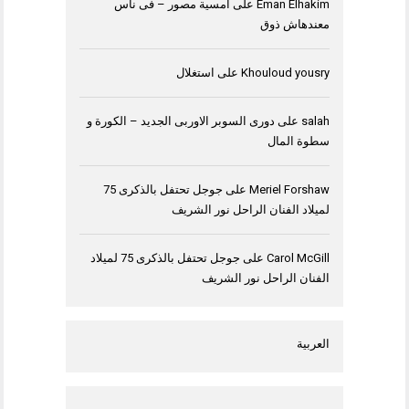
Eman Elhakim
على
امسية مصور – فى ناس
معندهاش ذوق
Khouloud yousry
على
استغلال
salah
على
دورى السوبر الاوربى الجديد – الكورة و
سطوة المال
Meriel Forshaw
على
جوجل تحتفل بالذكرى 75
لميلاد الفنان الراحل نور الشريف
Carol McGill
على
جوجل تحتفل بالذكرى 75 لميلاد
الفنان الراحل نور الشريف
العربية