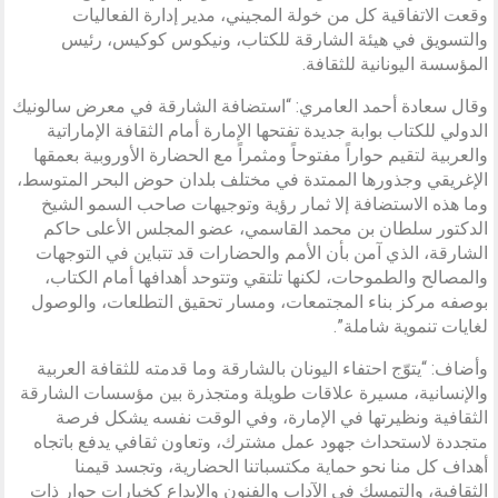
وقعت الاتفاقية كل من خولة المجيني، مدير إدارة الفعاليات
والتسويق في هيئة الشارقة للكتاب، ونيكوس كوكيس، رئيس
المؤسسة اليونانية للثقافة.
وقال سعادة أحمد العامري: “استضافة الشارقة في معرض سالونيك
الدولي للكتاب بوابة جديدة تفتحها الإمارة أمام الثقافة الإماراتية
والعربية لتقيم حواراً مفتوحاً ومثمراً مع الحضارة الأوروبية بعمقها
الإغريقي وجذورها الممتدة في مختلف بلدان حوض البحر المتوسط،
وما هذه الاستضافة إلا ثمار رؤية وتوجيهات صاحب السمو الشيخ
الدكتور سلطان بن محمد القاسمي، عضو المجلس الأعلى حاكم
الشارقة، الذي آمن بأن الأمم والحضارات قد تتباين في التوجهات
والمصالح والطموحات، لكنها تلتقي وتتوحد أهدافها أمام الكتاب،
بوصفه مركز بناء المجتمعات، ومسار تحقيق التطلعات، والوصول
لغايات تنموية شاملة”.
وأضاف: “يتوّج احتفاء اليونان بالشارقة وما قدمته للثقافة العربية
والإنسانية، مسيرة علاقات طويلة ومتجذرة بين مؤسسات الشارقة
الثقافية ونظيرتها في الإمارة، وفي الوقت نفسه يشكل فرصة
متجددة لاستحداث جهود عمل مشترك، وتعاون ثقافي يدفع باتجاه
أهداف كل منا نحو حماية مكتسباتنا الحضارية، وتجسد قيمنا
الثقافية، والتمسك في الآداب والفنون والإبداع كخيارات حوار ذات