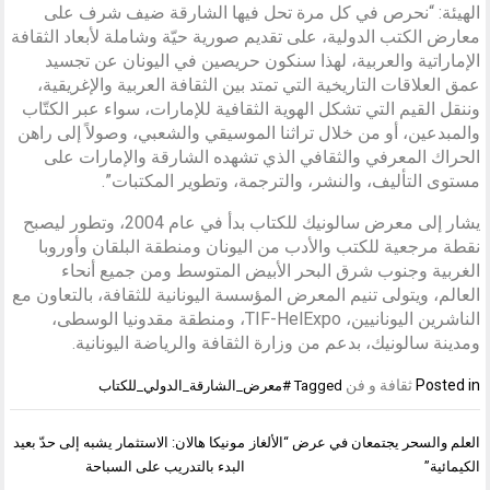
الهيئة: “نحرص في كل مرة تحل فيها الشارقة ضيف شرف على
معارض الكتب الدولية، على تقديم صورية حيّة وشاملة لأبعاد الثقافة
الإماراتية والعربية، لهذا سنكون حريصين في اليونان عن تجسيد
عمق العلاقات التاريخية التي تمتد بين الثقافة العربية والإغريقية،
وننقل القيم التي تشكل الهوية الثقافية للإمارات، سواء عبر الكتّاب
والمبدعين، أو من خلال تراثنا الموسيقي والشعبي، وصولاً إلى راهن
الحراك المعرفي والثقافي الذي تشهده الشارقة والإمارات على
مستوى التأليف، والنشر، والترجمة، وتطوير المكتبات”.
يشار إلى معرض سالونيك للكتاب بدأ في عام 2004، وتطور ليصبح
نقطة مرجعية للكتب والأدب من اليونان ومنطقة البلقان وأوروبا
الغربية وجنوب شرق البحر الأبيض المتوسط ومن جميع أنحاء
العالم، ويتولى تنيم المعرض المؤسسة اليونانية للثقافة، بالتعاون مع
الناشرين اليونانيين، TIF-HelExpo، ومنطقة مقدونيا الوسطى،
ومدينة سالونيك، بدعم من وزارة الثقافة والرياضة اليونانية.
Posted in
ثقافة و فن
Tagged
#معرض_الشارقة_الدولي_للكتاب
تصفّح
العلم والسحر يجتمعان في عرض “الألغاز
مونيكا هالان: الاستثمار يشبه إلى حدّ بعيد
المقالات
الكيمائية”
البدء بالتدريب على السباحة