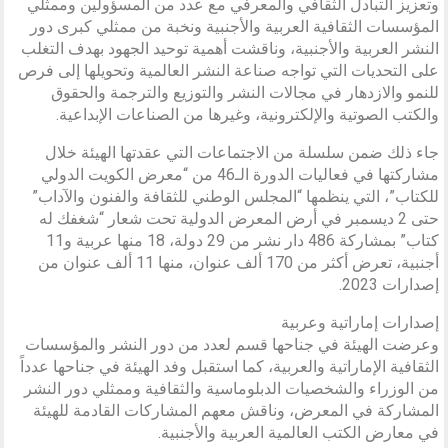
وتعزيز التبادل الثقافي والمعرفي مع عدد من المسؤولين وممثلي
المؤسسات الثقافية العربية والأجنبية ونخبة من ممثلي كبرى دور
النشر العربية والأجنبية، وناقشت أهمية توحيد الجهود بهدف التغلب
على التحديات التي تواجه صناعة النشر العالمية وتحويلها إلى فرص
للنمو والازدهار في مجالات النشر والتوزيع والترجمة والحقوق
والكتب الصوتية والإلكترونية، وغيرها من الصناعات الإبداعية.
جاء ذلك ضمن سلسلة من الاجتماعات التي عقدتها الهيئة خلال
مشاركتها في فعاليات الدورة الـ46 من “معرض الكويت الدولي
للكتاب”، التي ينظمها “المجلس الوطني للثقافة والفنون والآداب”
حتى 2 ديسمبر في أرض المعرض الدولية تحت شعار “شغفك له
كتاب” بمشاركة 486 دار نشر من 29 دولة، 18 منها عربية و11
أجنبية، تعرض أكثر من 170 ألف عنوان، منها 11 ألف عنوان من
إصدارات 2023.
إصدارات إماراتية وعربية
وعرضت الهيئة في جناحها قسم لعدد من دور النشر والمؤسسات
الثقافية الإماراتية والعربية، كما استقبل وفد الهيئة في جناحها عدداً
من الوزراء والشخصيات الدبلوماسية والثقافية وممثلي دور النشر
المشاركة في المعرض، وناقش معهم المشاركات القادمة للهيئة
في معارض الكتب العالمية العربية والأجنبية.