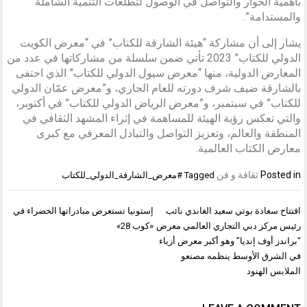
بأهمية الحوار والتواصل في الوصول لتطلعات التنمية الشاملة
والمستدامة”.
يشار إلى أن مشاركة “هيئة الشارقة للكتاب” في “معرض الكويت
الدولي للكتاب” 2023 تأتي ضمن سلسلة من مشاركاتها في عدد من
المعارض الدولية، منها “معرض سيول الدولي للكتاب” الذي احتفى
بالشارقة ضيف شرف دورته للعام الجاري، و”معرض عمّان الدولي
للكتاب” في سبتمبر، و”معرض الرياض الدولي للكتاب” في أكتوبر،
والتي تعكس رؤية الهيئة للمساهمة في إثراء المشهد الثقافي في
المنطقة والعالم، وتعزيز التواصل والتبادل المعرفي مع كبرى
معارض الكتاب العالمية.
Posted in
ثقافة و فن
Tagged
#معرض_الشارقة_الدولي_للكتاب
تصفّح
افتتاح سعادة بوتي سعيد الغاندي نائب
إستونيا تستعرض مبادراتها الخضراء في
المقالات
رئيس مركز دبي التجاري العالمي معرض
«كوب 28»
“براندز أوف إنديا” وهو أكبر معرض أزياء
في الشرق الأوسط ينظمه مصنعو
الملابس الهنود