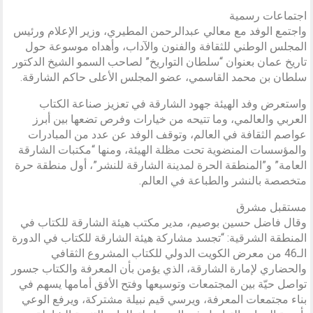
اجتماعات رسمية
واجتمع الوفد مع معالي عبدالرحمن المطيري، وزير الإعلام ورئيس
المجلس الوطني للثقافة والفنون والآداب، وأهداه موسوعة حول
تاريخ عمان بعنوان “سلطان التواريخ” لصاحب السمو الشيخ الدكتور
سلطان بن محمد القاسمي، عضو المجلس الأعلى حاكم الشارقة.
واستعرض وفد الهيئة جهود الشارقة في تعزيز صناعة الكتاب
العربي والعالمي، وما تتيحه من خيارات وفرص تضعها بين أبرز
عواصم الثقافة في العالم، وتوقف الوفد عن عدد من المبادرات
والمؤسسات المنضوية تحت مظلة الهيئة، ومنها “مكتبات الشارقة
العامة” و”المنطقة الحرة لمدينة الشارقة للنشر”، أول منطقة حرة
متخصصة بالنشر والطباعة في العالم.
مستقبل مشرق
وقال فاضل حسين بوصيم، مدير مكتب هيئة الشارقة للكتاب في
المنطقة الشرقية: “تجسد مشاركة هيئة الشارقة للكتاب في الدورة
الـ46 من معرض الكويت الدولي للكتاب المشروع الثقافي
والحضاري لإمارة الشارقة، الذي يؤمن بأن المعرفة والكتاب جسور
تواصل حيّة بين المجتمعات وتوسيعها وفتح الأفق أمامها يسهم في
بناء مجتمعات المعرفة، ويرسي قيم نبيلة مشتركة، ويرفع الوعي