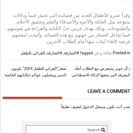
وقرأ عمرو للأطفال العديد من قصائده التي تحمل قيماً ودلالات
متنوّعة مثل العائلة والأخوة والأصدقاء والعلم وتحقيق الأحلام
والطموحات، وذلك بهدف غرس حبّ الكتابة والقراءة في نفوسهم،
فيما تفاعل الصغار من جهتهم مع هذه القصائد، وأتيحت لبعضهم
فرصة لإلقاء أبيات منها أمام الطلاب الآخرين.
Posted in
ثقافة و فن
Tagged
#الشارقة
,
#الشارقة_القرائي_للطفل
تصفّح
د.آل جونز يستعرض مع الطلاب أبعاد
صغار”القرائي للطفل 2024″ يلونون
المقالات
المعرفة التي ينتجها الذكاء الاصطناعي
الدمى ويتخيلون عوالم حكاياتهم الخاصة
LEAVE A COMMENT
يجب أنت تكون
مسجل الدخول
لتضيف تعليقاً.