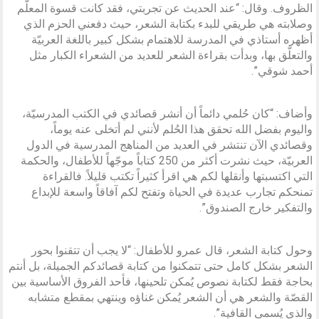
الظروف. وقال: “عند الحديث عن تجربتي، فقد كانت قسوة المعلّم
وصلابته هي طريقي للبدء بكتابة الشعر، حيث دفعني الحزم الذي
أظهره أستاذي في المدرسة للاهتمام بشكل كبير باللغة العربيّة
والتعلّق بها، وبدأت بقراءة الشعر للعديد من الشعراء الكبار مثل
أحمد شوقي”.
وأضاف: “كان حُلمي دائماً أن أنشر قصائدي في الكتب المدرسيّة،
واليوم بفضل الله تحقق هذا الحُلم لأنني لم أتخلى عنه يوماً،
وقصائدي الآن تنتشر في العديد من المناهج المدرسية في الدول
العربيّة، حيث نشرت أكثر من 250 كتاباً موجّهاً للأطفال، والحكمة
التي اكتسبتها وأنقلها لكم هي اقرأ كثيراً تكتب قليلاً. فالقراءة
تمنحكم تجارب عديدة في الحياة وتفتح لكم آفاقاً واسعة للإبداع
والتفكير خارج الصندوق”.
وحول كتابة الشعر، قال عمرو للأطفال: “لا يجب أن تتقنوا بحور
الشعر بشكل كامل حتى تتمكنوا من كتابة قصائدكم الجميلة، بل أنتم
بحاجة فقط لكتابة نصوص يُمكن تلحينها، فأحد الفروق الأساسية بين
القصّة والشعر هي أن الشعر يُمكن غناؤه وينتهي بمقطع متشابه
والذي يُسمى القافية”.