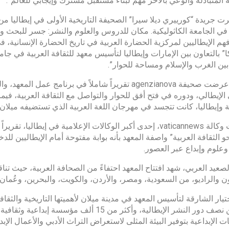
 المتبادلة والوعي بالآخر مهم لبناء مستقبل مشترك وإيجابي للعالم”.
ت جريدة “كورييري ديلا سيرا” الصحيفة التاريخية الأولى في إيطاليا من ح
 في الجامعة الكاثوليكية. مكان للدروس والعلوم والنشر: جسر للبحث والت
هم الإيطاليين لمركزية الحضارة العربية في تاريخ الحضارة الإنسانية، في
كا” بالتعاون بين الإمارات وإيطاليا لتأسيس معهد للثقافة العربية في جا
بين الغرب والإسلام ومساحة للحوار”.
بدورها عرضت صحيفة agenzianova تقريراً شاملاً في برنا
 وإيطاليا، كانت تتجسد في مهرجان اللغة العربية الذي تستضيفه ميلان 
وعنونت وكالة vaticannews، إحدى أكبر الوكالات الإعلامية في إيطال
 الثقافة العربية” واصفة المعهد بأنه بوابة مفتوحة أمام الإيطاليين لل
علوم وإبداع عبر العصور.
صعيد العربي، شهد افتتاح المعهد احتفاءً من الصحافة العربية، حيث تن
ون والراديو، من السعودية، ومصر، والأردن، والكويت، والبحرين، وعُمان،
تيار الشارقة لتأسيس المعهد في مدينة ميلان لأهميتها التاريخية والثق
أكثر من نصف دور النشر الإيطالية، وأكثر من 15
 الإبداعية بتوفير البيئة المثلى لاستعراض التراث الأدبي والأعمال الإبدا