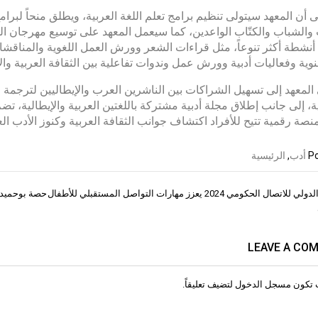
ى أن المعهد سيتولى تنظيم برامج تعلم اللغة العربية، ويطلق منحاً لبر
والشباب والكتّاب الواعدين، كما سيعمل المعهد على توسیع مھرجان اللغ
نشطة أكثر تنوعاً، مثل قراءات الشعر وورش العمل اللغویة والمناقش
ية وفعاليات أدبية وورش عمل وندوات تفاعلية بين الثقافة العربية والأ
لمعهد إلى تسهيل الشراكات بين الناشرين العرب والإيطاليين لترجمة الأ
ية، إلى جانب إطلاق مجلة أدبية مشتركة باللغتين العربية والإيطالية، تضم
نصة رقمية تتيح للأفراد اكتشاف جوانب الثقافة العربية وكنوز الأدب الع
Po
أدب
,
الرئيسية
المنتدى الدولي للاتصال الحكومي 2024 يعزز مهارات التواصل المستقبلي للأطفال
حصة بوحميد: 
ات
LEAVE A CO
 تكون
مسجل الدخول
لتضيف تعليقاً.