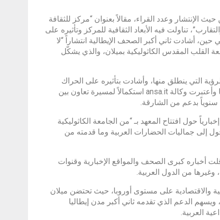
يث الإنتشار وعدد القراء، مقالاً بعنوان “مركز للثقافة
قارب”، تناولت فيه الأبعاد الثقافية للمركز وتأثيره على
 حين، أشادت ثاني أكبر الصحف الإيطالية انتشاراً “لا
معة القلب المقدس الكاثوليكية بميلان، والذي يشكّل
مج عمل المعهد، والرؤية التي ينطلق منها، وأشادت بتأثيره على الحراك
الثقافي الإيطالي، ودوره في فتح أفق للحوار والتواصل مع الثقافة العربية، فيما وأعتبرت وكالة ansa.it استكمالاً لمسيرة تعاون بين
سنوياً بدعم من الشارقة.
يا، تقريراً إخبارياً حول افتتاح المعهد بـ “من الجامعة الكاثوليكية
دخول إلى جماليات الحضارات العربية وما قدمته من
اقلت أخباره كبرى الصحف والمواقع الإخبارية وقنوات
 وغيرها من الدول العربية.
افية والاقتصادية على مستوى أوروبا، حيث تحتضن ميلان
 ألف مؤسسة إبداعية وثقافية، ويسهم الدعم الذي تقدمه ثاني أكبر مدن إيطاليا
عية العربية.