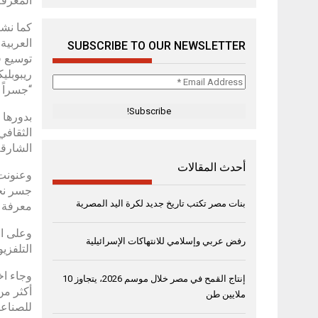
المعرفة
كما نشر
العربية
SUBSCRIBE TO OUR NEWSLETTER
توسيع ف
ريبوبلي
Email
“جسراً 
Address
*
الشارقة
أحدث المقالات
جسر نحو
بنات مصر تكتب تاريخ جديد لكرة اليد المصرية
معرفة و
وعلى ال
رفض عربي وإسلامي للانتهاكات الإسرائيلية
التلفزي
وجاء اخ
إنتاج القمح في مصر خلال موسم 2026، يتجاوز 10
ملايين طن
للصناعات