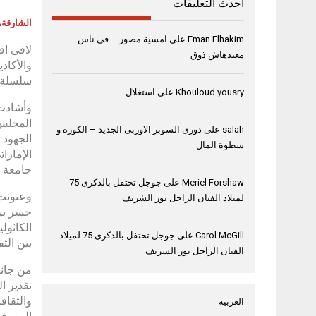
أحدث التعليقات
الشارقة، 04 سبتمبر، 24
Eman Elhakim
على
امسية مصور – فى ناس
لاقى افت
معندهاش ذوق
والأكاد
سلسلة م
Khouloud yousry
على
استغلال
وأشادت 
المجلس 
salah
على
دورى السوبر الاوربى الجديد – الكورة و
الجهود 
سطوة المال
الإمارا
جامعة ا
Meriel Forshaw
على
جوجل تحتفل بالذكرى 75
لميلاد الفنان الراحل نور الشريف
جسر بين
الكاثولي
Carol McGill
على
جوجل تحتفل بالذكرى 75 لميلاد
بين الث
الفنان الراحل نور الشريف
من جانب
تقدير ا
والثقاف
العربية