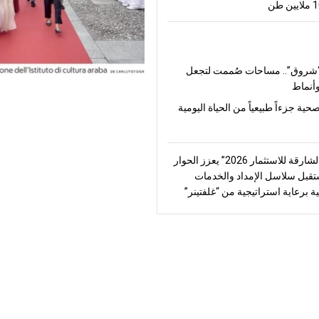
شروق”.. مساحات صُممت لتجعل
أنماط
صحية جزءاً طبيعياً من الحياة اليومية
“منتدى الشارقة للاستثمار 2026” يعزز الحوار
قبل سلاسل الإمداد والخدمات
ة برعاية استراتيجية من “غلفتينر”