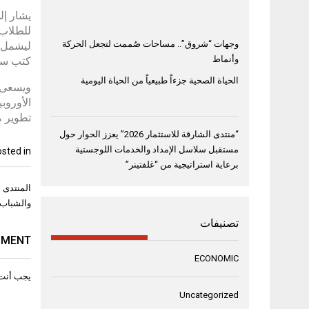
يشار إل
للطلاب 
وجهات “شروق”.. مساحات صُممت لتجعل الحركة
ليشمل أ
وأنماط
كتب سنو
الحياة الصحية جزءاً طبيعياً من الحياة اليومية
ويسعى ا
الأوروب
تطوير م
“منتدى الشارقة للاستثمار 2026” يعزز الحوار حول
مستقبل سلاسل الإمداد والخدمات اللوجستية
sted in
برعاية استراتيجية من “غلفتينر”
تصفّح
المقال
والشباب
تصنيفات
MMENT
ECONOMIC
يجب أنت
Uncategorized