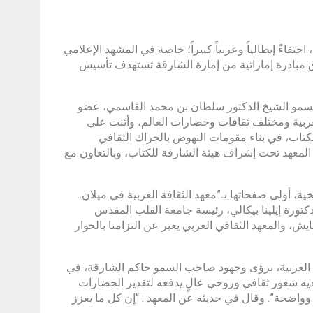
احتفاءً إيطالياً وعربياً كبيراً؛ خاصة في المشهد الإعلامي
اق مبادرة إماراتية من إمارة الشارقة تستهدف تأسيس
لسمو الشيخ الدكتور سلطان بن محمد القاسمي، عضو
ربية ومختلف ثقافات وحضارات العالم، وأثنت على
لكتاب، في بناء مقومات النهوض بالحراك الثقافي
 المعهد تحت إشراف هيئة الشارقة للكتاب، وبالتعاون مع
طالية التاريخية، أولى صفحاتها بـ”معهد الثقافة العربية في ميلان..
ورة إيلينا بيكالي، رئيسة جامعة القلب المقدس
عايش، والمعهد الثقافي العربي يعبر عن التزامنا بالحوار
رة العربية، برؤى وجهود صاحب السمو حاكم الشارقة، في
ديه شعور ثقافي وروحي عالٍ يدفعه لتقدير الحضارات
وواضحة”. وقال في حديثه عن المعهد : “إن كل ما يعزز