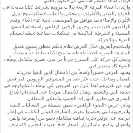
فيها الإضاءة كعنصر أساسي في التكوين الفني.
وارتدى أعضاء الفرقة الأربعة بدلات مزودة بشرائط LED مدمجة في
الخوذة والصدر والأطراف، وتتحكم بها أنظمة لاسلكية تتيح تبديل
الألوان والإضاءة بما يتوافق مع الموسيقى الحية أثناء الأداء. وقدم
الراقصون فقرات تتراوح بين الرقص الإيقاعي واستخدام العصيّ
المضيئة والأشرطة العاكسة في تشكيلات جماعية تجسّد انسجام
الضوء مع الحركة.
واستخدم الفريق خلال العرض نظام تحكم متطور يسمح بتعديل
المشاهد البصرية لحظة بلحظة، ما منح الأداء طابعاً حياً متجدداً،
وجعل كل حركة على المسرح جزءاً من سرد بصري متكامل يوظّف
الضوء كأداة تعبير فني.
وشهد العرض حضوراً واسعاً من الأطفال الذين تابعوا مجرياته
باهتمام وتفاعل، حيث عبّر عدد من المشرفين التربويين المرافقين
لهم عن تقديرهم لهذا النوع من العروض التي توظّف التكنولوجيا في
خدمة الفن والتعليم، وتقدّم للأطفال نموذجاً على استخدام الإبداع
البصري في تطوير المهارات الحسية والتفكير المنطقي.
ويأتي عرض «الضوء الراقص» ضمن سلسلة من الفعاليات الفنية
والترفيهية التي يحتضنها معرض الشارقة الدولي للكتاب، في إطار
حرصه على توفير تجربة ثقافية متكاملة تجمع بين المعرفة والفن
والخيال، وتفتح أمام الزوّار الصغار آفاقاً جديدة للتعلّم والاكتشاف.