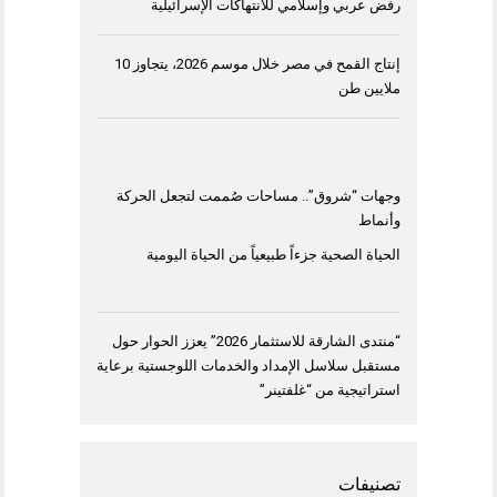
رفض عربي وإسلامي للانتهاكات الإسرائيلية
إنتاج القمح في مصر خلال موسم 2026، يتجاوز 10
ملايين طن
وجهات “شروق”.. مساحات صُممت لتجعل الحركة
وأنماط
الحياة الصحية جزءاً طبيعياً من الحياة اليومية
“منتدى الشارقة للاستثمار 2026” يعزز الحوار حول
مستقبل سلاسل الإمداد والخدمات اللوجستية برعاية
استراتيجية من “غلفتينر”
تصنيفات