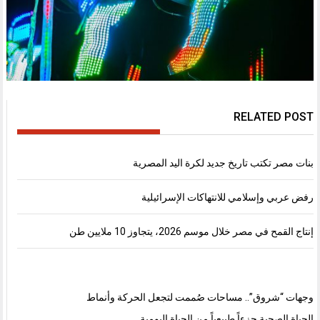
RELATED POST
بنات مصر تكتب تاريخ جديد لكرة اليد المصرية
رفض عربي وإسلامي للانتهاكات الإسرائيلية
إنتاج القمح في مصر خلال موسم 2026، يتجاوز 10 ملايين طن
وجهات “شروق”.. مساحات صُممت لتجعل الحركة وأنماط
الحياة الصحية جزءاً طبيعياً من الحياة اليومية