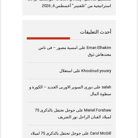
استراتيجية من “غلفتينر”
أغسطس 4, 2026
أحدث التعليقات
Eman Elhakim
على
امسية مصور – فى ناس
معندهاش ذوق
Khouloud yousry
على
استغلال
salah
على
دورى السوبر الاوربى الجديد – الكورة و
سطوة المال
Meriel Forshaw
على
جوجل تحتفل بالذكرى 75
لميلاد الفنان الراحل نور الشريف
Carol McGill
على
جوجل تحتفل بالذكرى 75 لميلاد