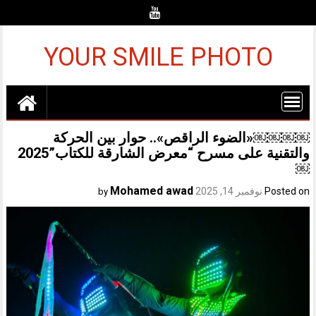
Ski
t
conten
YOUR SMILE PHOTO
￼￼￼￼«الضوء الراقص».. حوار بين الحركة
والتقنية على مسرح “معرض الشارقة للكتاب”2025
￼
Mohamed awad
Posted on
نوفمبر 14, 2025
by