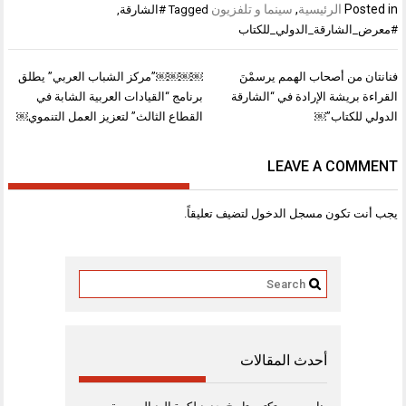
Posted in
الرئيسية
,
سينما و تلفزيون
Tagged
#الشارقة
,
#معرض_الشارقة_الدولي_للكتاب
تصفّح
فنانتان من أصحاب الهمم يرسمْنَ
￼￼￼￼”مركز الشباب العربي” يطلق
المقالات
القراءة بريشة الإرادة في “الشارقة
برنامج “القيادات العربية الشابة في
الدولي للكتاب”￼
القطاع الثالث” لتعزيز العمل التنموي￼
LEAVE A COMMENT
يجب أنت تكون
مسجل الدخول
لتضيف تعليقاً.
أحدث المقالات