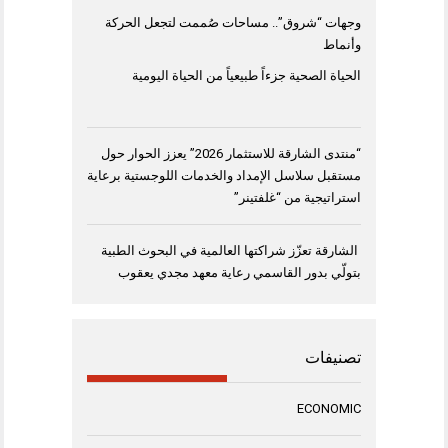
وجهات “شروق”.. مساحات صُممت لتجعل الحركة
وأنماط
الحياة الصحية جزءاً طبيعياً من الحياة اليومية
“منتدى الشارقة للاستثمار 2026” يعزز الحوار حول
مستقبل سلاسل الإمداد والخدمات اللوجستية برعاية
استراتيجية من “غلفتينر”
الشارقة تعزّز شراكتها العالمية في البحوث الطبية
بتولّي بدور القاسمي رعاية معهد مجدي يعقوب
تصنيفات
ECONOMIC