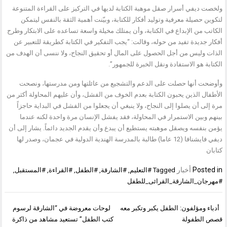
ولخصت ديفي أسرار صقل موهبة الكتابة لديها في التركيز على القراءة المتنوعة
لتكوين حصيلة معرفية وتوليد أفكار للكتابة، وبيّنت أهمية الثقة بالنفس ليتمكن
الكاتب من الإبداع في الكتابة، وأن يمتلك مخيلة واسعة تساعده على الابتكار وطرح
أفكار جديدة تفيد من حوله، وقالت: “يجب التفكير في الكتابة كطريقة للتعبير عن
الذات وليس من أجل الحصول على المال أو تحقيق النجاح، ولا ننسى أن الهدف من
الكتابة هو الاستفادة ونقل الخبرة للجمهور”.
وأوضحت أنها حصلت على الدعم والتشجيع من عائلتها ومن مدرستها، ونصحت
الأطفال الذين يحبون الكتابة بعدم الخوف من الفشل، وأن عليهم المحاولة أكثر من
مرة إلى أن يصلوا إلى النجاح، ولا ينبغي أن يجعلوا من الفشل في البداية حاجزاً
بينهم وبين الاستمرار في المحاولة، فقد يفشل الإنسان مرة واحدة لكنه عندما
يؤمن بنفسه ويصقل موهبته يستطيع أن يبدع وأن يقدم الجديد دائماً. يشار إلى أن
ديفي فايشنافا (12 عاما) طالبة بالمدرسة الهندية الدولية في عجمان، وصدر لها
كتابان
Posted in
أخبار
Tagged
#التعليم
,
#الشارقة
,
#الطفل
,
#القراءة
,
#المستقبل
,
#مهرجان_الشارقة_القرائى_للطفل
تصفّح
أدباء ومؤلفون: الطفل يكبر وتكبر معه
لوحات معروضة في “الشارقة لرسوم
المقالات
قصص الطفولة
كتب الطفل” تستعيد مشاهد من ذاكرة