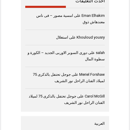
أحدث التعليقات
Eman Elhakim
على
امسية مصور – فى ناس
معندهاش ذوق
Khouloud yousry
على
استغلال
salah
على
دورى السوبر الاوربى الجديد – الكورة و
سطوة المال
Meriel Forshaw
على
جوجل تحتفل بالذكرى 75
لميلاد الفنان الراحل نور الشريف
Carol McGill
على
جوجل تحتفل بالذكرى 75 لميلاد
الفنان الراحل نور الشريف
العربية