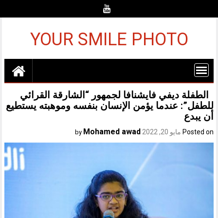
Ski
t
conten
YOUR SMILE PHOTO
الطفلة ديفي فايشنافا لجمهور “الشارقة القرائي
للطفل”: عندما يؤمن الإنسان بنفسه وموهبته يستطيع
أن يبدع
Mohamed awad
Posted on
مايو 20, 2022
by