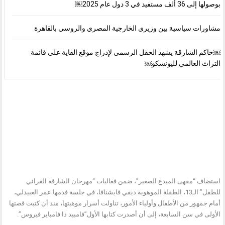
بوصولها إلى 36 ألف مستفيد في 3 دول عام 2025￼
مشاورات سياسية بين وزيرى الخارجية المصري والروسي بالقاهرة
￼حاكم الشارقة يشهد الحفل الرسمي لإدراج موقع الفاية على قائمة
التراث العالمي لليونسكو￼
استضاف “مقهى المبدع الصغير”، ضمن فعاليات “مهرجان الشارقة القرائي
للطفل” الـ13، الطفلة الموهوبة ديفي فايشنافا، في جلسة قدمها عمر العبيدلي،
أمام جمهور من الأطفال وأولياء الأمور، تناولت أسرار موهبتها، منذ أن كتبت قصتها
الأولى في سن السابعة، إلى أن أصدرت كتابها الأول”فامبيد ذا فامباير فيروس”.