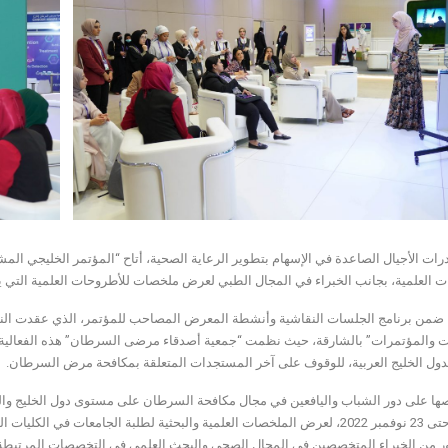
بقدرات الأجيال الصاعدة في الإسهام بتطوير الرعاية الصحية، أتاح “المؤتمر الخليجي
 العلمية، بجانب الخبراء في المجال الطبي لعرض ملخصات للأطروحات العلمية التي يع
 ضمن برنامج الجلسات النقاشية وأنشطة المعرض المصاحب للمؤتمر، الذي عقدت النسخة
ت والمؤتمرات” بالشارقة، حيث نظمت “جمعية أصدقاء مرضى السرطان” هذه الفعالية
لدول الخليج العربية، للوقوف على آخر المستجدات المتعلقة بمكافحة مرض السرطان.
ا على دور الشباب واليافعين في مجال مكافحة السرطان على مستوى دول الخليج والعا
من 21 وحتى 23 نوفمبر 2022، لعرض الملخصات العلمية والبحثية لطلبة الجامعات 
 من الخبراء المتخصصين في المجال الصحي والبحث العلمي في التخصصات المرتبطة 