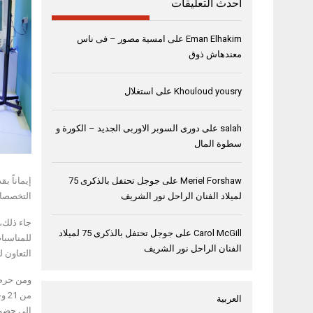
أحدث التعليقات
Eman Elhakim
على
امسية مصور – فى ناس
معندهاش ذوق
Khouloud yousry
على
استغلال
salah
على
دورى السوبر الاوربى الجديد – الكورة و
سطوة المال
إيماناً 
Meriel Forshaw
على
جوجل تحتفل بالذكرى 75
التخصصات
لميلاد الفنان الراحل نور الشريف
جاء ذلك،
Carol McGill
على
جوجل تحتفل بالذكرى 75 لميلاد
للمناسبا
الفنان الراحل نور الشريف
التعاون 
ومن حرصه
العربية
إلى حضور