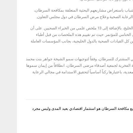
شباب باستعراض مشاريعهم البحثية المتعلقة بمكافحة السرطان،
مة الرعاية الصحية وعلاج مرض السرطان في دول مجلس التعاون.
وتلقى المؤتمر 12 أطروحة علمية مختلفة من قبل طلاب الجامعات على مستوى دولة الإمارات والخليج، بالإضافة إلى 13 ملخص علمي من الخبراء الصحيين. على أن
 الختامي للمؤتمر. حيث تم تقييم هذه الملخصات من قبل أطباء
من كل القيادات الصحية بالدول الخليجية، بجانب المؤسسات العاملة
يجي المشترك للسرطان، وفقاً لتوجيهات سمو الشيخة جواهر بنت محمد
الفخرية لجمعية أصدقاء مرضى السرطان، انطلاقاً من إيمان سموها
ة، باعتبارها ركناً أساسياً لتحقيق الاستدامة في مجالي الرعاية
ع مكافحة السرطان هو استثمار اقتصادي بعيد المدى وليس مجرد