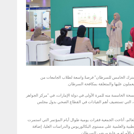
 المشترك الخامس للسرطان” فرصةً واسعة لطلاب الجامعات من
ملون عليها والمتعلقة بمكافحة السرطان.
 الخامسة منه للمرة الأولى في دولة الإمارات، في “مركز الجواهر
، التي تستضيف أهم القيادات في القطاع الصحي بدول مجلس
لم، أتاحت الجمعية فقرات يومية طوال أيام المؤتمر التي استمرت
في الكليات الطبية والعلمية على مستوى البكالوريوس والدراسات العليا، إضافة
بالأورام ورعاية مرضى السرطان.