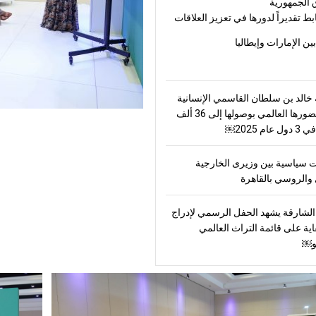
 الجمهورية
بط تقديراً لدورها في تعزيز العلاقات
بين الإمارات وإيطاليا
الد بن سلطان القاسمي الإنسانية
ترسّخ حضورها العالمي بوصولها إلى 36 ألف
ام 2025￼
 سياسية بين وزيرى الخارجية
والروسي بالقاهرة
لشارقة يشهد الحفل الرسمي لإدراج
اية على قائمة التراث العالمي
و￼