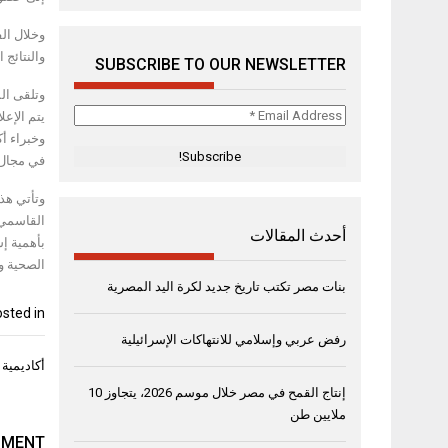
وخلال ال
والنتائج
SUBSCRIBE TO OUR NEWSLETTER
Email
يتم الإع
Address
وخبراء أك
*
في مجال 
وتأتي هذ
القاسمي،
أحدث المقالات
بأهمية إش
الصحية و
بنات مصر تكتب تاريخ جديد لكرة اليد المصرية
sted in
رفض عربي وإسلامي للانتهاكات الإسرائيلية
تصفّح
أكاديمية 
المقال
إنتاج القمح في مصر خلال موسم 2026، يتجاوز 10
ملايين طن
MMENT