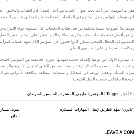
فقرات اليومية، التي أتت تحت عنوان “شباب من أجل العمل” قام الطلاب والباحثون ال
 التي توصلوا إليها من خلال أبحاثهم في الجامعات المختلفة، والرامية إلى تحسين أنظ
لان عن أفضل ثلاثة ملخصات بحثية وتكريم الطلاب الذين عملوا على أبحاثها ضمن الحفل
اديميين في المجال الصحي. ممكن كانوا حضوراً في المؤتمر الذي شهد اهتماماً كبيراً 
مكافحة السرطان على المستوى الدولي.
ه المبادرة الأولى من نوعها كإضافة جديدة شهدتها الدورة الخامسة من المؤتمر الخل
 قرينة صاحب السمو حاكم الشارقة، رئيسة المجلس الأعلى لشؤون الأسرة، والرئيسة 
راك الشباب وتفعيل دورهم في المحافل والمنصات المتعلقة بمكافحة الأمراض غير المعدي
جودة الحياة لكل شعوب الدول الخليجية.
Po
أخبار
Tagged
#المؤتمر_الخليجي_المشترك_الخامس_للسرطان
“بادري” تمهِّد الطريق لإتقان المهارات المبتكرة
تمويل مشاري
ات
إنفاق
LEAVE A CO