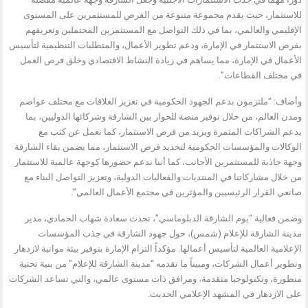
للاستثمار، حيث يقدم مجموعة متنوعة من الفرص للمستثمرين على المستوى
الإقليمي والعالمي، بما في ذلك التواصل مع المستثمرين المحتملين وتعريفهم
بفرص الاستثمار في الإمارة، ودعم تطوير الأعمال، والمتطلبات التنظيمية لتأسيس
الأعمال في الإمارة، مما يساهم في زيادة النشاط الاقتصادي وخلق فرص العمل
في مختلف القطاعات”.
وأضاف: “ملتزمون بدعم الجهود الحكومية في تعزيز العلاقات مع مختلف عواصم
ومدن العالم، من خلال توفير منصة للحوار بين الشارقة وشركائها الدوليين، بما
يدعم الشراكات المثمرة ويزيد من فرص الاستثمار، كما نعمل عن كثب مع
الوكالات والمؤسسات الحكومية لتحديد فرص الاستثمار، مما يضمن بقاء الشارقة
وجهة جاذبة للمستثمرين الأجانب، كما أننا ندعم حضورها كوجهة عالمية للاستثمار
من خلال مشاركاتنا في المنتديات والفعاليات الدولية، وتعزيز التواصل البناء مع
صانعي القرار الرئيسيين والمؤثرين في مجتمع الأعمال العالمي”.
وضمن فعالية “يوم الشارقة الدبلوماسي”، تحدث سعادة شهاب الحمادي، مدير
مدينة الشارقة للإعلام (شمس)، حول جهود الشارقة في جذب المؤسسات
الإعلامية العالمية لتأسيس أعمالها. مؤكداً التزام الإمارة بتوفير بيئة مواتية لازدهار
وتطوير أعمال الشركات، ومبيناً ما تقدمه “مدينة الشارقة للإعلام” من بنية تحتية
متطورة، وتكنولوجيا متقدمة، ومرافق ذات مستوى عالمي، والتي تساعد الشركات
على الازدهار في المشهد الإعلامي الحديث.