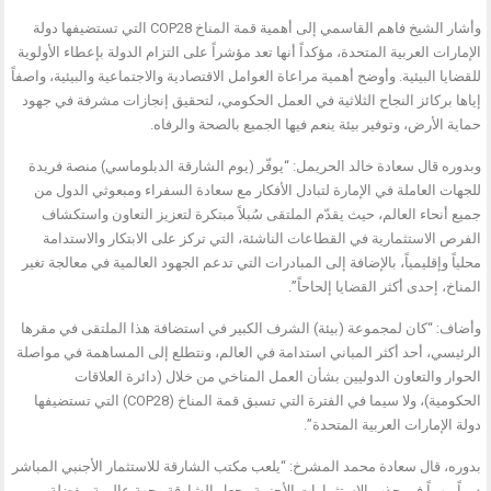
وأشار الشيخ فاهم القاسمي إلى أهمية قمة المناخ COP28 التي تستضيفها دولة
الإمارات العربية المتحدة، مؤكداً أنها تعد مؤشراً على التزام الدولة بإعطاء الأولوية
للقضايا البيئية. وأوضح أهمية مراعاة العوامل الاقتصادية والاجتماعية والبيئية، واصفاً
إياها بركائز النجاح الثلاثية في العمل الحكومي، لتحقيق إنجازات مشرفة في جهود
حماية الأرض، وتوفير بيئة ينعم فيها الجميع بالصحة والرفاه.
وبدوره قال سعادة خالد الحريمل: “يوفّر (يوم الشارقة الدبلوماسي) منصة فريدة
للجهات العاملة في الإمارة لتبادل الأفكار مع سعادة السفراء ومبعوثي الدول من
جميع أنحاء العالم، حيث يقدّم الملتقى سُبلاً مبتكرة لتعزيز التعاون واستكشاف
الفرص الاستثمارية في القطاعات الناشئة، التي تركز على الابتكار والاستدامة
محلياً وإقليمياً، بالإضافة إلى المبادرات التي تدعم الجهود العالمية في معالجة تغير
المناخ، إحدى أكثر القضايا إلحاحاً”.
وأضاف: “كان لمجموعة (بيئة) الشرف الكبير في استضافة هذا الملتقى في مقرها
الرئيسي، أحد أكثر المباني استدامة في العالم، ونتطلع إلى المساهمة في مواصلة
الحوار والتعاون الدوليين بشأن العمل المناخي من خلال (دائرة العلاقات
الحكومية)، ولا سيما في الفترة التي تسبق قمة المناخ (COP28) التي تستضيفها
دولة الإمارات العربية المتحدة”.
بدوره، قال سعادة محمد المشرخ: “يلعب مكتب الشارقة للاستثمار الأجنبي المباشر
دوراً مهماً في جذب الاستثمارات الأجنبية وجعل الشارقة وجهة عالمية مفضلة