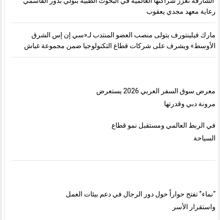
الشارقة تعزّز شراكتها العالمية في البحوث الطبية بتولّي بدور القاسمي
رعاية معهد مجدي يعقوب
مارك فيلينتورف يتولى منصب العضو المنتدب لـ«سي إن إس الشرق
الأوسط» ويشرف على شركات قطاع التكنولوجيا ضمن مجموعة غباش
معرض سوق السفر العربي 2026 يستعرض
مرونة دبي وقدرتها
في الربط العالمي ومستقبل نمو قطاع
السياحة
“نماء” تفتح حواراً حول دور الرجال في دعم بيئات العمل
واستقرار الأسر