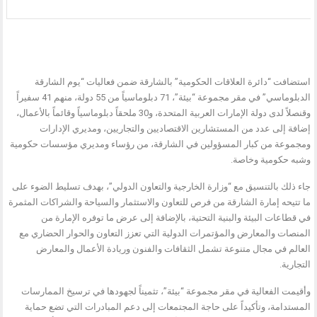
استضافت “دائرة العلاقات الحكومية” بالشارقة ضمن فعاليات “يوم الشارقة
الدبلوماسي” في مقر مجموعة “بيئة”، 71 دبلوماسياً من 55 دولة، منهم 41 سفيراً
وقنصلاً لدى دولة الإمارات العربية المتحدة، و30 ملحقاً دبلوماسياً وقائماً بالأعمال،
إضافة إلى عدد من المستشارين الاقتصاديين والتجاريين، ومديري الإدارات
ومجموعة من كبار المسؤولين في الشارقة، من رؤساء ومديري مؤسسات حكومية
وشبه حكومية وخاصة.
جاء ذلك بالتنسيق مع “وزارة الخارجية والتعاون الدولي”، بهدف تسليط الضوء على
ما تتيحه إمارة الشارقة من فرص للتعاون والاستثمار والسياحة والشراكات المثمرة
في قطاعات البيئة والبنية التحتية، بالإضافة إلى عرض ما توفره الإمارة من
المنصات والمعارض والمؤتمرات الدولية التي تعزز التعاون والحوار الحضاري مع
العالم في مجال متنوعة تشمل الثقافات والفنون وريادة الأعمال والمعارض
التجارية.
وأقيمت الفعالية في مقر مجموعة “بيئة”، تثميناً لجهودها في ترسيخ الممارسات
المستدامة، وتأكيداً على حاجة المجتمعات إلى دعم المبادرات التي تضع حماية