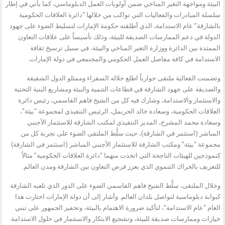
البيئة ومواجهة التغير المناخي ضمن أولويات العمل الدبلوماسي، كما يأتي في إطار
سلسلة المبادرات والفعاليات التي تواكب من خلالها “دائرة العلاقات الحكومية
بالشارقة” عام الاستدامة، الذي أطلقته حكومة الإمارات لتسليط الضوء على جهود
الدولة في دعم الممارسات الصديقة للبيئة، وذلك تأسيساً على علاقات التعاون
الممتدة بين الدائرة ووزارة التغير المناخي والبيئة، في سبيل ترسيخ ثقافة
الاستدامة في كافة مفاصل العمل الحكومي والمجتمعي في دولة الإمارات.
وتضمنت الفعالية ملتقى حوارياً اطلع خلاله السفراء وممثلو الدول الشقيقة
والصديقة على جهود الشارقة في قطاعات التنمية والبيئة ومشاريع البنية التحتية
والاستثمار والاستدامة، وشارك فيه كل من الشيخ فاهم القاسمي، رئيس دائرة
العلاقات الحكومية، وسعادة خالد الحريمل، الرئيس التنفيذي لمجموعة “بيئة”،
وسعادة محمد المشرخ، المدير التنفيذي لمكتب الشارقة للاستثمار الأجنبي
المباشر (استثمر في الشارقة)، حيث سلَّط الملتقى الضوء على تجربة كل من
مجموعة “بيئة” ومكتب الشارقة للاستثمار الأجنبي المباشر (استثمر في الشارقة)
كنموذجين للهيئات الناجحة التي اتخذت منهما “دائرة العلاقات الحكومية” مثالاً
للتعريف بالحراك التنموي الذي يعزز فرص التعاون بين الشارقة ومدن العالم.
وخلال الملتقى، سلَّط الشيخ فاهم القاسمي الضوء على الدور الذي تلعبه الشارقة
كبوابة دبلوماسية لتواصل بلدان العالم. وأشار إلى أن دولة الإمارات اختارت هذا
العام “عام الاستدامة”، لتأكيد ضرورة الاهتمام بالبيئة، وتحفيز الجمهور على تبني
خيارات وممارسات صديقة للبيئة، وتشجيع الابتكار والاستثمار في حلول الاستدامة.