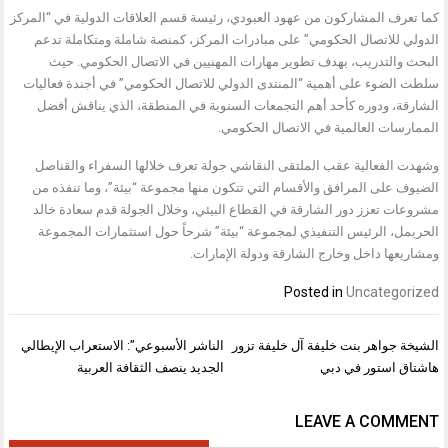
كما تعرف المشاركون من عهود العبودي، رئيسة قسم العلاقات الدولية في “المركز
الدولي للاتصال الحكومي” على مبادرات المركز، كمنصة شاملة ومتكاملة تدعم
البحث والتدريب، بهدف تطوير مهارات المهنيين في الاتصال الحكومي. حيث
سلطت الضوء على أهمية “المنتدى الدولي للاتصال الحكومي” في أجندة فعاليات
الشارقة، ودوره كأحد أهم التجمعات السنوية في المنطقة، الذي يناقش أفضل
الممارسات العالمية في الاتصال الحكومي.
وشهدت الفعالية عقب الملتقى النقاشي جولة تعرف خلالها السفراء والقناصل
الضيوف على المرافق والأقسام التي تتكون منها مجموعة “بيئة”، وما تنفذه من
مشروعات تعزز دور الشارقة في القطاع البيئي، وخلال الجولة قدم سعادة خالد
الحريمل، الرئيس التنفيذي لمجموعة “بيئة” شرحاً حول استثمارات المجموعة
ومشاريعها داخل وخارج الشارقة ودولة الإمارات.
Posted in
Uncategorized
تصفّح
الشيخة جواهر بنت خليفة آل خليفة تزور
الناشر الأسبوعي”: الاستعراب الإيطالي
المقالات
هاشتاق استور في دبي
الجديد ينصف الثقافة العربية
LEAVE A COMMENT