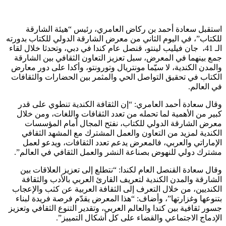
استقبل سعادة أحمد بن ركاض العامري، رئيس “هيئة الشارقة
للكتاب”، في اليوم الثاني من معرض الشارقة الدولي للكتاب بدورته
الـ 41، جان فيليب لينتو، قنصل عام كندا في دبي، وتحدثا خلال لقاء
جمع بينهما في المعرض، سبل تعزيز التعاون الثقافي بين الشارقة
والمدن الكندية، لا سيّما مونتريال وتورونتو، وأكدا على دور معارض
الكتاب في تحقيق التواصل الحي والمثمر بين الحضارات والثقافات
في العالم.
وقال سعادة أحمد العامري: “إن الثقافة الكندية تنطوي على قدر
كبير من الأهمية لما تحمله من تعدد الثقافات واللغات، ومن خلال
معرض الشارقة الدولي للكتاب، نفتح المجال أمام المؤسسات
الكندية لمزيد من التعاون والعمل المشترك مع المشهد الثقافي
الإماراتي والعربي، فالمعرض يدعم تعدد الثقافات، ويدعو لعمل
مشترك دولي للنهوض بصناعة النشر والعمل الثقافي في العالم”.
وقال سعادة القنصل العام لكندا: “نتطلع إلى تعزيز العلاقات بين
الشارقة والمدن الكندية لتعريف القارئ العربي بالأدب والثقافة
الكنديين، من خلال التعرف إلى الثقافة العربية عن كثب والإعجاب
بتنوعها وغزارتها”، وأضاف: “هذا المعرض يقدّم فرصة فريدة لبناء
جسور ثقافية بين كندا والعالم العربي، وتقدير التنوع الثقافي وتعزيز
الإدماج الاجتماعي والقضاء على كل أشكال التمييز”.