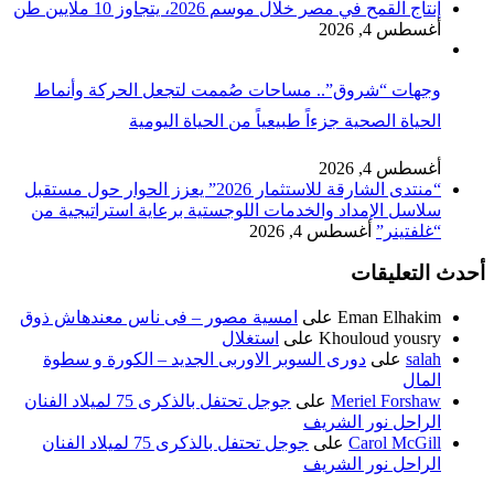
إنتاج القمح في مصر خلال موسم 2026، يتجاوز 10 ملايين طن
أغسطس 4, 2026
وجهات “شروق”.. مساحات صُممت لتجعل الحركة وأنماط
الحياة الصحية جزءاً طبيعياً من الحياة اليومية
أغسطس 4, 2026
“منتدى الشارقة للاستثمار 2026” يعزز الحوار حول مستقبل
سلاسل الإمداد والخدمات اللوجستية برعاية استراتيجية من
“غلفتينر”
أغسطس 4, 2026
أحدث التعليقات
Eman Elhakim
على
امسية مصور – فى ناس معندهاش ذوق
Khouloud yousry
على
استغلال
salah
على
دورى السوبر الاوربى الجديد – الكورة و سطوة
المال
Meriel Forshaw
على
جوجل تحتفل بالذكرى 75 لميلاد الفنان
الراحل نور الشريف
Carol McGill
على
جوجل تحتفل بالذكرى 75 لميلاد الفنان
الراحل نور الشريف