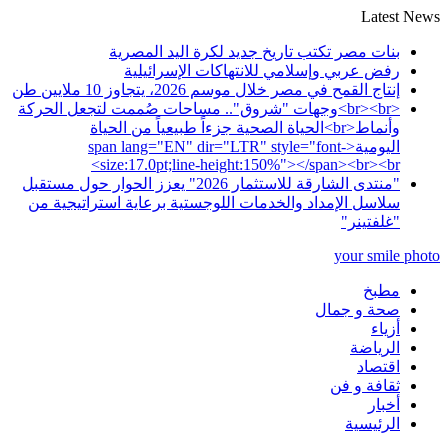
Skip
Latest News
to
content
بنات مصر تكتب تاريخ جديد لكرة اليد المصرية
رفض عربي وإسلامي للانتهاكات الإسرائيلية
إنتاج القمح في مصر خلال موسم 2026، يتجاوز 10 ملايين طن
<br><br>وجهات "شروق".. مساحات صُممت لتجعل الحركة
وأنماط<br>الحياة الصحية جزءاً طبيعياً من الحياة
اليومية<span lang="EN" dir="LTR" style="font-
size:17.0pt;line-height:150%"></span><br><br>
"منتدى الشارقة للاستثمار 2026" يعزز الحوار حول مستقبل
سلاسل الإمداد والخدمات اللوجستية برعاية استراتيجية من
"غلفتينر"
your smile photo
مطبخ
صحة و جمال
أزياء
الرياضة
اقتصاد
ثقافة و فن
أخبار
الرئيسية