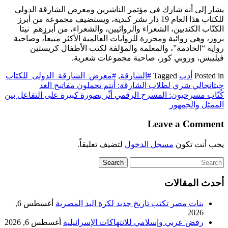
يشار إلى أنه شارك في مؤتمر الناشرين ومعرض الشارقة الدولي
للكتاب هذا العام 19 دار نشر كندية، ويستضيف مجموعة من أبرز
الكتّاب الكنديين، الشعراء والروائيين، والشعراء، من أبرزهم نيتا
بروز، وهي روائية ومحررة للروايات العالمية الأكثر مبيعاً، وصاحبة
رواية “الخادمة”، والمعلمة والمؤلفة لكتب الأطفال كريستين
فيليبس، وروبي كور، صاحبة مجموعات شعرية.
Posted in
أدب
Tagged
#الشارقة
,
#معرض_الشارقة_الدولى_للكتاب
تصفّح
جيتانجالي شري لطلاب الشارقة: أنتم تحملون مفاتيح الغد
كُتّاب مسرحيون: المسرح الرقمي أثّر بصورة كبيرة على التفاعل بين
المقالات
الممثل والجمهور
Leave a Comment
يجب أنت تكون
مسجل الدخول
لتضيف تعليقاً.
أحدث المقالات
بنات مصر تكتب تاريخ جديد لكرة اليد المصرية
أغسطس 6,
2026
رفض عربي وإسلامي للانتهاكات الإسرائيلية
أغسطس 6, 2026