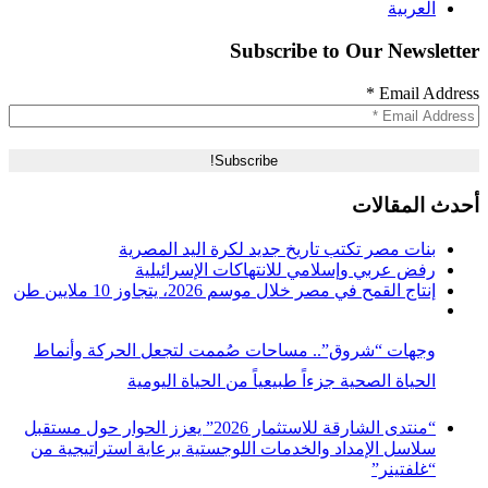
العربية
Subscribe to Our Newsletter
*
Email Address
أحدث المقالات
بنات مصر تكتب تاريخ جديد لكرة اليد المصرية
رفض عربي وإسلامي للانتهاكات الإسرائيلية
إنتاج القمح في مصر خلال موسم 2026، يتجاوز 10 ملايين طن
وجهات “شروق”.. مساحات صُممت لتجعل الحركة وأنماط
الحياة الصحية جزءاً طبيعياً من الحياة اليومية
“منتدى الشارقة للاستثمار 2026” يعزز الحوار حول مستقبل
سلاسل الإمداد والخدمات اللوجستية برعاية استراتيجية من
“غلفتينر”