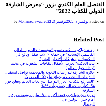
القنصل العام الكندي يزور “معرض الشارقة
الدولي للكتاب 2022”
Posted on
نوفمبر 3, 2022
نوفمبر 3, 2022
by
Mohamed awad
Related Post
رحلة خواكين… كيف تسهم “مؤسسة خالد بن سلطان
القاسمي الإنسانية” في حماية 7 آلاف طفل ويافع في
المكسيك من شبكات الاتجار بالبشر؟
بيت الحكمة” يعرف الأطفال بثقافات الشعوب في مخيم
“رحلة حول العالم”
جائزة الشارقة للدراسات اللغوية والمعجمية تواصل استقبال
المؤلفات المتخصصة بجوائز تبلغ 100 ألف دولار
“الشارقة للكتاب” تعزز التواصل بين لغات العالم وتعلن فوز
154 كتاباً بمنحة الترجمة بزيادة 56%
الشارقة
تعرض تجربتها في رقمنة أكثر من 18 مليون وثيقة معرفية
أمام خبراء دوليين في
البرتغال