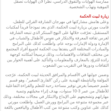
ممارسة الهوايات والتفوق الدراسي، نظراً لأن الهوايات تصقل
الموهبة وتهذّب الشخصية.
زيارة لبيت الحكمة
وعلى هامش مشاركتها في مهرجان الشارقة القرائي للطفل،
قامت مورتي بزيارة لبيت الحكمة، الذي يعد نموذجاً فريداً لمكتبات
المستقبل، تعرّفت خلالها على النهج المبتكر الذي تتبعه الشارقة
لغرس ثقافة المعرفة والابتكار في نفوس الأطفال والشباب في
الإمارة ودولة الإمارات بوجه عام، واطّلعت كذلك على البرامج
والمبادرات المختلفة التي ينفذها بيت الحكمة لجميع أفراد المجتمع
من مختلف الثقافات والاهتمامات، وذلك ترسيخاً لمكانته كوجهة
رائدة للتزوّد بالمعارف والمعلومات والتأكيد على أهمية الحوار بين
الثقافات ودورها في التقريب بين الشعوب.
وضمن جولتها في الأقسام والمرافق الحديثة لبيت الحكمة، عرّجت
المؤلفة والناشطة الهندية على ركن “القارئ الصغير”، وهو قسم
صُمم خصيصاً بغرض توفير مساحة رحبة للتعلم والقراءة التفاعلية
للأطفال من عمر 3-10 سنوات، بهدف إثراء مخيلتهم وتنمية
مهاراتهم وتشجيعهم على الإبداع والابتكار في مجالات مختلفة، وذلك
عبر مجموعة متنوعة من البرامج وورش العمل، واطلعت مورتي
كذلك على عناوين وكتب متنوعة من كتب الأطفال واليافعين باللغة