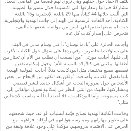
يلتفّ الأحفاد حول جدتهم وهي تروي لهم قصصاً من الماضي البعيد،
مشاركةً خبراتها ومعارفها التي اكتسبتها خلال مسيرتها الطويلة،
التي ألّفت خلالها 44 كتاباً، منها 29 باللغة الإنجليزية و15 باللغة
الكنادية، أحد اللغات الرسمية في الهند إلى جانب الهندية والإنجليزية،
حيث لم يمنعها تقدمها في السن من مواصلة شغفها بالتأليف،
فتحرص على إصدار كتاب كل عام.
وأجابت الحائزة على “بادما بوشان”، أعلى وسام مدني في الهند،
على تساؤلات الحاضرين، وفي ردها على سؤال حول الكتاب الأقرب
إلى قلبها، أجابت مورتي: “من الصعب أن تطلب من الأم أن تختار بين
أطفالها، وكتبي هي كالأولاد بالنسبة للأم”. وحول إمكانية تقديم
قصصها بصيغ مختلفة، مثل البودكاست مثلاً، أجابت المؤلفة الهندية
بأنها تفضل الكتاب، وأضافت: “ولكن بعد الكثير من الإلحاح من بعض
الأشخاص حول ضرورة البحث عن أشكال جديدة لنشر قصصي
ومشاركتها، طلبتُ من ابنتي النظر في إمكانية تحويل مؤلفاتي إلى
كتب مسموعة، وأما البودكاست، فلا أعتقد أبداً أنه مناسب لأشخاص
مثلي”.
وقدّمت الكاتبة الهندية نصائح قيّمة للشباب الواعد، حيث شجعتهم
على تطوير مهاراتهم وممارسة هواياتهم في أوقات فراغهم، مع
الحرص على الاهتمام بدروسهم، مؤكدةً على وجود علاقة وثيقة بين