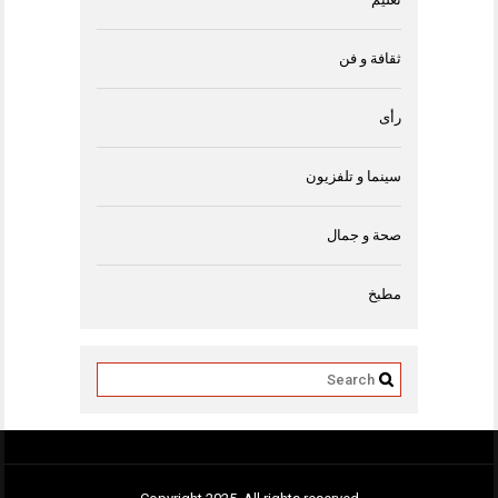
ثقافة و فن
رأى
سينما و تلفزيون
صحة و جمال
مطبخ