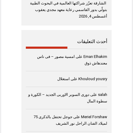
الشارقة تعزّز شراكتها العالمية في البحوث الطبية
بتولّي بدور القاسمي رعاية معهد مجدي يعقوب
أغسطس 4, 2026
أحدث التعليقات
Eman Elhakim
على
امسية مصور – فى ناس
معندهاش ذوق
Khouloud yousry
على
استغلال
salah
على
دورى السوبر الاوربى الجديد – الكورة و
سطوة المال
Meriel Forshaw
على
جوجل تحتفل بالذكرى 75
لميلاد الفنان الراحل نور الشريف