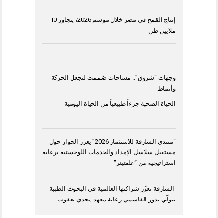
إنتاج القمح في مصر خلال موسم 2026، يتجاوز 10
ملايين طن
وجهات “شروق”.. مساحات صُممت لتجعل الحركة
وأنماط
الحياة الصحية جزءاً طبيعياً من الحياة اليومية
“منتدى الشارقة للاستثمار 2026” يعزز الحوار حول
مستقبل سلاسل الإمداد والخدمات اللوجستية برعاية
استراتيجية من “غلفتينر”
الشارقة تعزّز شراكتها العالمية في البحوث الطبية
بتولّي بدور القاسمي رعاية معهد مجدي يعقوب