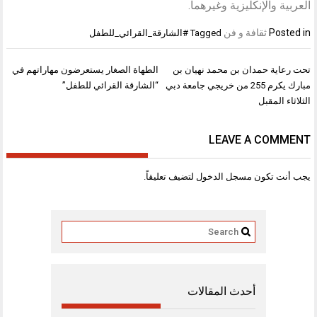
العربية والإنكليزية وغيرهما.
Posted in
ثقافة و فن
Tagged
#الشارقة_القرائي_للطفل
تصفّح
تحت رعاية حمدان بن محمد نهيان بن
الطهاة الصغار يستعرضون مهاراتهم في
المقالات
مبارك يكرم 255 من خريجي جامعة دبي
“الشارقة القرائي للطفل”
الثلاثاء المقبل
LEAVE A COMMENT
يجب أنت تكون
مسجل الدخول
لتضيف تعليقاً.
أحدث المقالات