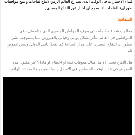
لبداء الاختبارات فى الوقت الذى يسارع العالم الزمن لانتاج لقاحات و منح موافقات
طوراىء للقاحات لا نسمع اى اخبار عن اللقاح المصرى ,
الشفافية
مطلوب شفافية كاملة حتى يعرف المواطن المصرى الذى مثله مثل باقى
المواطنين فى العالم متأثر بشكل يومى وحياتى بالفيروس مما يستوجب نشر
تتطورات اللقاح المصرى على مدار الساعة كما تفعل باقى الدول , وليس غموض
تام
هل اللقاح فشل ؟؟ هل هناك معوقات فنية او اخطاء او ماذا ؟ غير مقبول هذه
الغموض فى هذه الوقت الحساس فى الاسفل رابط الفيديو و المحادثة الهاتفية