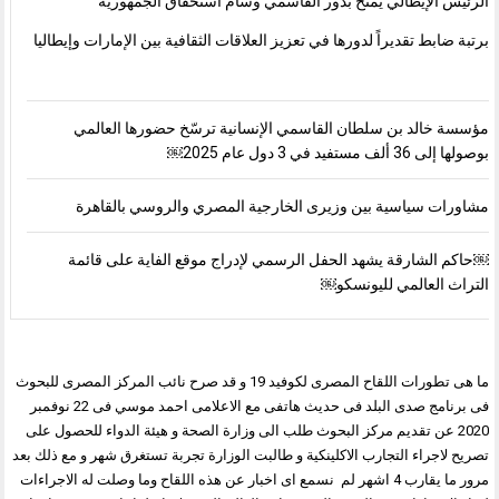
الرئيس الإيطالي يمنح بدور القاسمي وسام استحقاق الجمهورية
برتبة ضابط تقديراً لدورها في تعزيز العلاقات الثقافية بين الإمارات وإيطاليا
مؤسسة خالد بن سلطان القاسمي الإنسانية ترسّخ حضورها العالمي
بوصولها إلى 36 ألف مستفيد في 3 دول عام 2025￼
مشاورات سياسية بين وزيرى الخارجية المصري والروسي بالقاهرة
￼حاكم الشارقة يشهد الحفل الرسمي لإدراج موقع الفاية على قائمة
التراث العالمي لليونسكو￼
ما هى تطورات اللقاح المصرى لكوفيد 19 و قد صرح نائب المركز المصرى للبحوث
فى برنامج صدى البلد فى حديث هاتفى مع الاعلامى احمد موسي فى 22 نوفمبر
2020 عن تقديم مركز البحوث طلب الى وزارة الصحة و هيئة الدواء للحصول على
تصريح لاجراء التجارب الاكلينكية و طالبت الوزارة تجربة تستغرق شهر و مع ذلك بعد
مرور ما يقارب 4 اشهر لم نسمع اى اخبار عن هذه اللقاح وما وصلت له الاجراءات