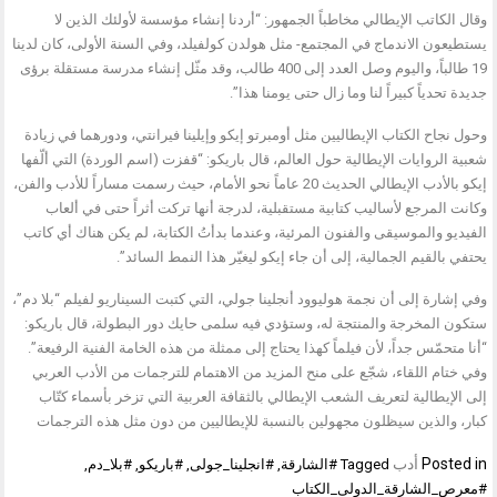
وقال الكاتب الإيطالي مخاطباً الجمهور: “أردنا إنشاء مؤسسة لأولئك الذين لا
يستطيعون الاندماج في المجتمع- مثل هولدن كولفيلد، وفي السنة الأولى، كان لدينا
19 طالباً، واليوم وصل العدد إلى 400 طالب، وقد مثّل إنشاء مدرسة مستقلة برؤى
جديدة تحدياً كبيراً لنا وما زال حتى يومنا هذا”.
وحول نجاح الكتاب الإيطاليين مثل أومبرتو إيكو وإيلينا فيرانتي، ودورهما في زيادة
شعبية الروايات الإيطالية حول العالم، قال باريكو: “قفزت (اسم الوردة) التي ألّفها
إيكو بالأدب الإيطالي الحديث 20 عاماً نحو الأمام، حيث رسمت مساراً للأدب والفن،
وكانت المرجع لأساليب كتابية مستقبلية، لدرجة أنها تركت أثراً حتى في ألعاب
الفيديو والموسيقى والفنون المرئية، وعندما بدأتُ الكتابة، لم يكن هناك أي كاتب
يحتفي بالقيم الجمالية، إلى أن جاء إيكو ليغيّر هذا النمط السائد”.
وفي إشارة إلى أن نجمة هوليوود أنجلينا جولي، التي كتبت السيناريو لفيلم “بلا دم”،
ستكون المخرجة والمنتجة له، وستؤدي فيه سلمى حايك دور البطولة، قال باريكو:
“أنا متحمّس جداً، لأن فيلماً كهذا يحتاج إلى ممثلة من هذه الخامة الفنية الرفيعة”.
وفي ختام اللقاء، شجّع على منح المزيد من الاهتمام للترجمات من الأدب العربي
إلى الإيطالية لتعريف الشعب الإيطالي بالثقافة العربية التي تزخر بأسماء كتّاب
كبار، والذين سيظلون مجهولين بالنسبة للإيطاليين من دون مثل هذه الترجمات
Posted in
أدب
Tagged
#الشارقة
,
#انجلينا_جولى
,
#باريكو
,
#بلا_دم
,
#معرص_الشارقة_الدولى_الكتاب