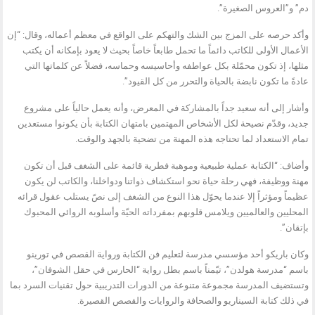
دم” و”العروس الصغيرة”.
وأكد حرصه على المزج بين الشك والتهكم على الواقع في معظم أعماله، وقال: “إن
الأعمال الأولى للكاتب دائماً ما تحمل طابعاً خاصاً بحيث لا يعود بإمكانه أن يكتب
مثلها، إذ تكون محمّلة بكل عواطفه وأحاسيسه وحماسه، فضلاً عن كلماتها التي
عادةً ما تكون نابضة بالحياة والتحرر من كل القيود”.
وأشار إلى أنه سعيد جداً بالمشاركة في المعرض، وأنه يعمل حالياً على مشروع
جديد، وقدّم نصيحة لكل الأشخاص المهتمين بامتهان الكتابة بأن يكونوا مستعدين
تمام الاستعداد لما تحتاجه هذه المهنة من تضحية بالجهد والوقت.
وأضاف: “الكتابة عملية طبيعية وموهبة فطرية قائمة على الشغف قبل أن تكون
مهنة ووظيفة، فهي رحلة حياة نحو استكشاف ذواتنا ودواخلنا، والكاتب لن يكون
عظيماً ومؤثراً إلا عندما يحوّل هذا النوع من الشغف إلى نصّ يستلب عقول قرائه
المحليين والعالميين ويلامس قلوبهم بمفرداته الحيّة وأسلوبه الروائي المحبوك
بإتقان”.
وكان باريكو أحد مؤسسي مدرسة لتعليم فن الكتابة ورواية القصص في تورينو
باسم “مدرسة هولدن”، تيّمناً باسم بطل رواية “الحارس في حقل الشوفان”،
وتستضيف المدرسة مجموعة متنوعة من الدورات التدريبية حول تقنيات السرد بما
في ذلك كتابة السيناريو والصحافة والروايات والقصص القصيرة.