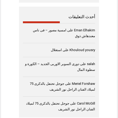
أحدث التعليقات
Eman Elhakim
على
امسية مصور – فى ناس
معندهاش ذوق
Khouloud yousry
على
استغلال
salah
على
دورى السوبر الاوربى الجديد – الكورة و
سطوة المال
Meriel Forshaw
على
جوجل تحتفل بالذكرى 75
لميلاد الفنان الراحل نور الشريف
Carol McGill
على
جوجل تحتفل بالذكرى 75 لميلاد
الفنان الراحل نور الشريف