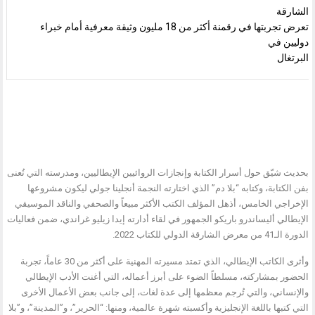
الشارقة
تعرض تجربتها في رقمنة أكثر من 18 مليون وثيقة معرفية أمام خبراء
دوليين في
البرتغال
بحديث شيّق حول أسرار الكتابة وإنجازات الروائيين الإيطاليين، ومدرسته التي تُعنى
بفن الكتابة، وكتابه “بلا دم” الذي اختارته النجمة أنجلينا جولي ليكون مشروعها
الإخراجي الخامس، أذهل المؤلف الكتب الأكثر مبيعاً والصحفي والناقد الموسيقي
الإيطالي أليساندرو باريكو الجمهور في لقاء أدارته إيدا زيليو غراندي، ضمن فعاليات
الدورة الـ41 من معرض الشارقة الدولي للكتاب 2022.
وأثرى الكاتب الإيطالي، الذي تمتد مسيرته المهنية على أكثر من 30 عاماً، تجربة
الحضور بمشاركته، مسلطاً الضوء على أبرز أعماله، التي أغنت الأدب الإيطالي
والإنساني، والتي تُرجم معظمها إلى عدة لغات، إلى جانب بعض الأعمال الأخرى
التي كتبها باللغة الإنجليزية وأكسبته شهرة عالمية، ومنها: “الحرير”، و”المدينة”، و”بلا