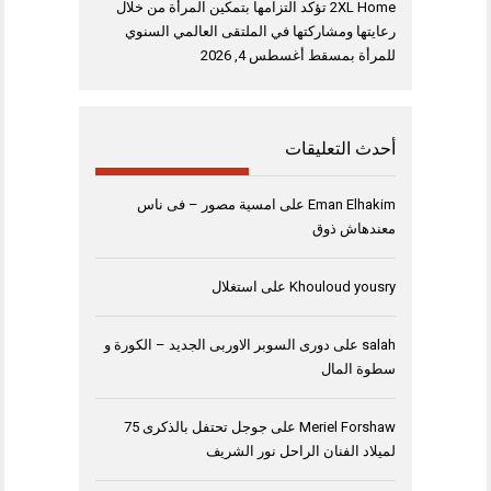
2XL Home تؤكد التزامها بتمكين المرأة من خلال
رعايتها ومشاركتها في الملتقى العالمي السنوي
للمرأة بمسقط
أغسطس 4, 2026
أحدث التعليقات
Eman Elhakim
على
امسية مصور – فى ناس
معندهاش ذوق
Khouloud yousry
على
استغلال
salah
على
دورى السوبر الاوربى الجديد – الكورة و
سطوة المال
Meriel Forshaw
على
جوجل تحتفل بالذكرى 75
لميلاد الفنان الراحل نور الشريف