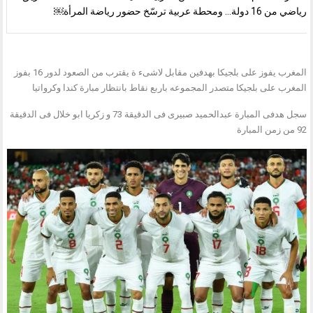
رياضي من 16 دولة… ومحطة عربية ترسّخ حضور رياضة المرأة￼
المغرب يفوز على بلجيكا بهدفين مقابل لاشىء ة يقترب من الصعود لدور 16 بفوز
المغرب على بلجيكا متصدر المجموعه باربع نقاط بانتظار مبارة كندا وكرواتيا
سجل هدفى المبارة عبدالحميد صبيرى فى الدقيقة 73 و زكريا ابو خلال فى الدقيقة
92 من زمن المبارة