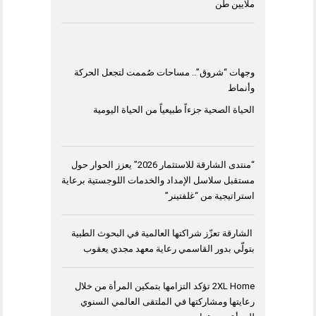
ملايين طن
وجهات “شروق”.. مساحات صُممت لتجعل الحركة
وأنماط
الحياة الصحية جزءاً طبيعياً من الحياة اليومية
“منتدى الشارقة للاستثمار 2026” يعزز الحوار حول
مستقبل سلاسل الإمداد والخدمات اللوجستية برعاية
استراتيجية من “غلفتينر”
الشارقة تعزّز شراكتها العالمية في البحوث الطبية
بتولّي بدور القاسمي رعاية معهد مجدي يعقوب
2XL Home تؤكد التزامها بتمكين المرأة من خلال
رعايتها ومشاركتها في الملتقى العالمي السنوي