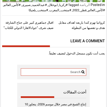
Posted in
الرياضة
Tagged
#زكريا_ابوخلال
,
#عبدالحميد_صبيرى
,
#كأس_العالم
,
#كأس_العالم_قطر_2022
,
#منتخب_المغرب
,
#منتخب_بلجيكا
تصفّح
كرواتيا تهزم كندا باربعه اهداف مقابل
اقبال جماهيري كبير على جناح الشارقة
المقالات
هدف و تقصيها من البطولة
ضيف شرف “جوادالاهارا الدولي للكتاب”
LEAVE A COMMENT
يجب أنت تكون
مسجل الدخول
لتضيف تعليقاً.
أحدث المقالات
إنتاج القمح في مصر خلال موسم 2026، يتجاوز 10