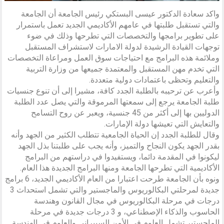
واكد سعادة الدكتور عيسى البستكي رئيس الجامعة أن الجامعة
والتي تستقبل طلبتها في عامهم الأكاديمي الجديد تعمل باستمرار
على تطوير برامجها والتخصصات التي تطرحها وذلك في ضوء
توجهات القيادة الرشيدة لدولة الامارات لاستشراف المستقبل
وملائمة هذه البرامج مع احتياجات سوق العمل ومراعاة التخصصات
التي تخدم مهن المستقبل والمعتمدة جميعها من وزارة التربية
والتعليم وتحظى باعتمادات دولية متعددة.
وأعرب عن ترحيبه بالطلبة الجدد كافة، مشيرا إلى أن تنوع جنسيات
طلبة الجامعة يرجع إلى سمعتها المرموقة والتي يصل عدد الطلبة
الدوليين بها إلى أكثر من 45 جنسية، ويعبر عن روح التسامح
والتعايش التي تعيشها دولة الإمارات.
وقال للطلبة الجدد إن الحياة الجامعية تتطلب الكثير من الجهد وأنه
بقدر الجهد يكون النجاح والتميز، وأنه يجب على طلبتنا بذل الجهد
ليكونوا في المقدمة دائما، ويستفيدوا في دراستهم من البرامج
الأكاديمية التي تطرحها الجامعة ومنها البرامج الجديدة هذا العام.
ونوه بأن الجامعة طرحت اعتبارا من العام الأكاديمي الجديد، 6 برامج
جديدة لمرحلتي البكالوريوس والماجستير والتي تشمل استحداث 3
درجات في مرحلة البكالوريوس في مجال القانون وهندسة
الحاسوب والذكاء الإصطناعي، و 3 درجات جديدة في مرحلة
الماجستير تشمل العلوم في الأمن السيبراني والعلوم في الهندسة