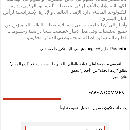
الكهربائية وإدارة الأعمال في تخصصات “التسويق الرقمي، إدارة
التكنولوجيا المالية، إدارة الإمداد العالمي والإدارة الإستراتيجية لرأس
المال البشري”.
وأشار الى أن الجامعة تسعى دائما لاستقطاب الطلبة المتميزين من
جميع الجنسيات وفي هذا الاطار خصصت منحا دراسية وحسومات
للطلبة المتفوقين اضافة لمنح موظفي الدوائر الحكومية.
Posted in
تعليم
Tagged
#عيسى_البستكي
,
جامعة_دبي
تصفّح
رنا القدسي مصممة أغلى عباءة بالعالم
الفنان طارق حداد يأخذ “إذن المدام”
المقالات
تطلق “زيت الحياة” من “أحجار” يحقق
نتائج مبهرة
LEAVE A COMMENT
يجب أنت تكون
مسجل الدخول
لتضيف تعليقاً.