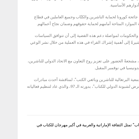
دوارهم الأساسية.
ائحة كورونا لحماية الناشرين والكتّاب وجميع العاملين في قطاع
ة الموارد المتاحة أمامهم لحماية حقوقهم وضمان نجاح أعمالهم.
ن والحكومات لمواصلة دعم هذه القضية إلى أن تتوافق السياسات
مشيرةً إلى أهمية إشراك القراء في هذه العملية من خلال نشر الوعي
مشجعةً الحضور على تعزيز روح التعاون مع الاتحاد الدولي للناشرين،
دونيسيا في نوفمبر المقبل.
معية البرتغالية للناشرين وبائعي الكتب”، لمناقشة أحدث مبادرات
الاتحاد الدولي للناشرين، واستفادت من تلك الفرصة للقاء الناشرين المحليين خلال جولة في “معرض لشبونة الدولي للكتاب”، بدورته الـ 97، والذي عاد لتنظيم فعالياته
ب” تمثل الثقافة الإماراتية والعربية في أكبر مهرجان للكتاب في