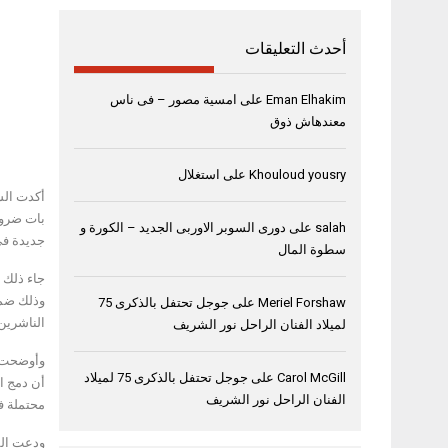
أحدث التعليقات
Eman Elhakim
على
امسية مصور – فى ناس
معندهاش ذوق
Khouloud yousry
على
استغلال
أكدت الشي
بات ضرورة
salah
على
دورى السوبر الاوربى الجديد – الكورة و
جديدة في
سطوة المال
جاء ذلك 
وذلك ضمن
Meriel Forshaw
على
جوجل تحتفل بالذكرى 75
الناشرين 
لميلاد الفنان الراحل نور الشريف
وأوضحت ال
Carol McGill
على
جوجل تحتفل بالذكرى 75 لميلاد
أن دمج ا
الفنان الراحل نور الشريف
محتملة ف
ودعت الش