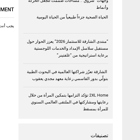
وجهات “شروق”.. مساحات صُممت لتجعل الحركة
وأنماط
MMENT
الحياة الصحية جزءاً طبيعياً من الحياة اليومية
يجب أنت
“منتدى الشارقة للاستثمار 2026” يعزز الحوار حول
مستقبل سلاسل الإمداد والخدمات اللوجستية
برعاية استراتيجية من “غلفتينر”
الشارقة تعزّز شراكتها العالمية في البحوث الطبية
بتولّي بدور القاسمي رعاية معهد مجدي يعقوب
2XL Home تؤكد التزامها بتمكين المرأة من خلال
رعايتها ومشاركتها في الملتقى العالمي السنوي
للمرأة بمسقط
تصنيفات