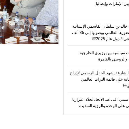
بين الإمارات وإيطاليا
الد بن سلطان القاسمي الإنسانية
ترسّخ حضورها العالمي بوصولها إلى 36 ألف
ام 2025￼
 سياسية بين وزيرى الخارجية
والروسي بالقاهرة
لشارقة يشهد الحفل الرسمي لإدراج
اية على قائمة التراث العالمي
و￼
سمي : فى عيد الاتحاد نجدّد اعتزازنا
ني على الوحدة والرؤية السديدة