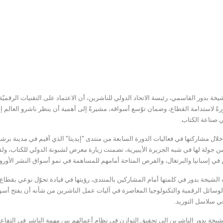
خة بدور القاسمي، رئيسة الاتحاد الدولي للناشرين، أن الاعتماد على التقنيات الرقميّة وا
ً لاستدامة القطاع، وضمان توّسع أسواقه، مشيرةً إلى أهمية أن ينظر ناشرو العالم إلى 
 صناعة الكتاب.
خلال مشاركتها في فعاليات الدورة السابعة من منتدى “إيديتا” الذي أقيم في مدينة برش
 جولة لها في شبه الجزيرة الأيبيرية، تضمنت زيارة معرض لشبونة الدولي للكتاب، ولق
في إسبانيا والبرتغال، والفرص المتاحة أمامهم للمساهمة في نمو أسواق النشر الأوروبي
شيخة بدور في كلمتها أمام المشاركين بالمنتدى، رؤيتها في قيادة تحوّل نوعي بقطاع الن
لوسائل الرقمية والتكنولوجيا المعاصرة في آليات عمل الناشرين من شأنه أن يفتح أسو
ي سلاسل التوريد.
يخة بدور الناشرين إلى تحقيق التوازن في نظام أعمالهم بين مهمة الناشر في التفاعل 