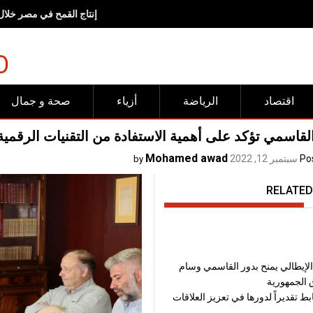
<br><br>وجهات "شروق".. مساحات صُممت لتجعل الحركة وأنماط<br>الحياة الصحية جزءاً طبيعياً من الحياة اليومية<span lang="EN" dir="LTR" style="font-size:17.0pt;line-height:150%"></span><br><br>
O
اقتصاد
الرياضة
أزياء
صحة و جمال
لقاسمي تؤكد على أهمية الاستفادة من التقنيات الرقمية
Mohamed awad
Po
سبتمبر 12, 2022
by
RELATED
لإيطالي يمنح بدور القاسمي وسام
 الجمهورية
بط تقديراً لدورها في تعزيز العلاقات