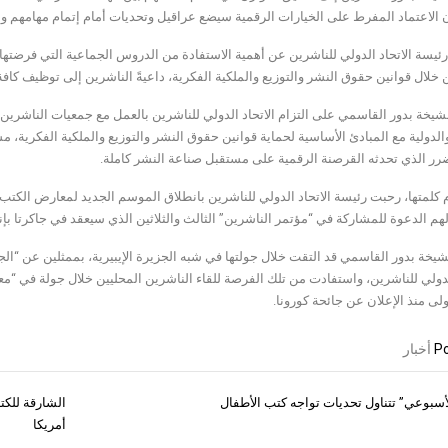
ن الاعتماد المفرط على الخيارات الرقمية سيضع عراقيل وتحديات أمام إتمام مهامهم وأ
ئيسة الاتحاد الدولي للناشرين عن أهمية الاستفادة من الدروس الجماعية التي فرضتها ج
 خلال قوانين حقوق النشر والتوزيع والملكية الفكرية، داعيةً الناشرين إلى توظيف كاف
شيخة بدور القاسمي على التزام الاتحاد الدولي للناشرين بالعمل مع جمعيات الناشري
الدولية مع المبادئ الأساسية لحماية قوانين حقوق النشر والتوزيع والملكية الفكرية، 
رر الذي تحدثه القرصنة الرقمية على مستقبل صناعة النشر كاملة.
 كلمتها، رحبت رئيسة الاتحاد الدولي للناشرين بانطلاق الموسم الجديد لمعارض الكتب، 
هم الدعوة للمشاركة في “مؤتمر الناشرين” الثالث والثلاثين الذي سيعقد في جاكرتا بإن
يخة بدور القاسمي قد التقت خلال جولتها في شبه الجزيرة الإيبيرية، بممثلين عن “الج
ولى منذ الإعلان عن جائحة كورونا.
Po
أخبار
لأسبوعي” تتناول تحديات تواجه كتب الأطفال
الشارقة للكتا
ات
أمريكا