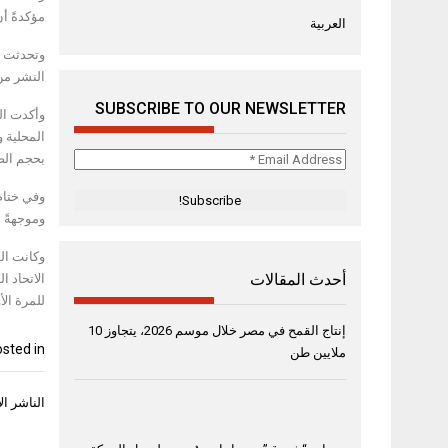
مؤكدةً أ
العربية
وتحدثت ر
النشر من
SUBSCRIBE TO OUR NEWSLETTER
وأكدت ال
المحلية و
Email
بحجم الض
Address
وفي ختام
*
وموجهةً ل
وكانت الش
أحدث المقالات
للمرة الأ
إنتاج القمح في مصر خلال موسم 2026، يتجاوز 10
sted in
ملايين طن
تصفّح
الناشر ا
المقال