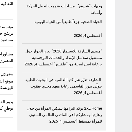
الثقافية 
وجهات “شروق”.. مساحات صُممت لتجعل الحركة
وأنماط
الحياة الصحية جزءاً طبيعياً من الحياة اليومية
مؤسسة خ
أغسطس 4, 2026
مستفيد في 3 دول ع
“منتدى الشارقة للاستثمار 2026” يعزز الحوار حول
مشاورات
مستقبل سلاسل الإمداد والخدمات اللوجستية
المصري 
برعاية استراتيجية من “غلفتينر”
أغسطس 4, 2026
￼حاكم ا
الشارقة تعزّز شراكتها العالمية في البحوث الطبية
موقع الف
بتولّي بدور القاسمي رعاية معهد مجدي يعقوب
لليونسك
أغسطس 4, 2026
بدور القا
بوطنٍ بُ
2XL Home تؤكد التزامها بتمكين المرأة من خلال
رعايتها ومشاركتها في الملتقى العالمي السنوي
للمرأة بمسقط
أغسطس 4, 2026