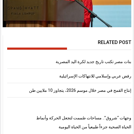
RELATED POST
بنات مصر تكتب تاريخ جديد لكرة اليد المصرية
رفض عربي وإسلامي للانتهاكات الإسرائيلية
إنتاج القمح في مصر خلال موسم 2026، يتجاوز 10 ملايين طن
وجهات “شروق”.. مساحات صُممت لتجعل الحركة وأنماط
الحياة الصحية جزءاً طبيعياً من الحياة اليومية