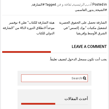
Posted in
أدب
,
الرئيسية
,
ثقافة و فن
Tagged
#الشارقة
,
#الشيخة_بدور_القاسمى
تصفّح
الشارقة تحصل على الحقوق الحصرية
هيئة الشارقة للكتاب” تعلن 4 نوفمبر
المقالات
لتشغيل مكتبات “بوك إكسس” في
موعداً لانطلاق الدورة الـ45 من “الشارقة
الشرق الأوسط وإفريقيا
الدولي للكتاب
LEAVE A COMMENT
يجب أنت تكون
مسجل الدخول
لتضيف تعليقاً.
أحدث المقالات