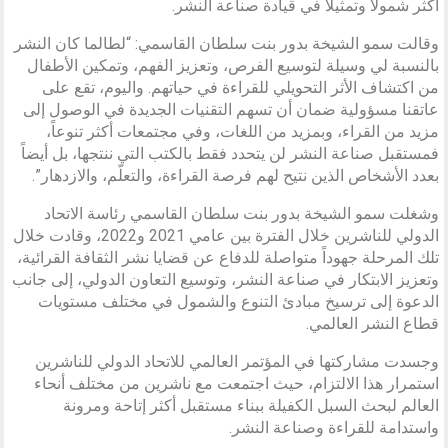
أكثر شمولاً وتمثيلاً في قيادة صناعة النشر.
وقالت سمو الشيخة بدور بنت سلطان القاسمي: “لطالما كان النشر
بالنسبة لي وسيلة لتوسيع الفرص، وتعزيز الفهم، وتمكين الأطفال
من اكتشاف الأثر التحويلي للقراءة في حياتهم. واليوم، تقع على
عاتقنا مسؤولية ضمان أن تسهم التقنيات الجديدة في الوصول إلى
مزيد من القراء، وبمزيد من اللغات، وفي مجتمعات أكثر تنوعاً،
فمستقبل صناعة النشر لن يتحدد فقط بالكتب التي ننتجها، بل أيضاً
بعدد الأشخاص الذين نتيح لهم فرصة القراءة، والتعلّم، والازدهار”.
وشغلت سمو الشيخة بدور بنت سلطان القاسمي رئاسة الاتحاد
الدولي للناشرين خلال الفترة بين عامي 2021 و2022، وقادت خلال
تلك المرحلة جهوداً متواصلة للدفاع عن قضايا نشر الثقافة القرائية،
وتعزيز الابتكار في صناعة النشر، وتوسيع التعاون الدولي، إلى جانب
الدعوة إلى ترسيخ مبادئ التنوع والشمول في مختلف مستويات
قطاع النشر العالمي.
وجسدت مشاركتها في المؤتمر العالمي للاتحاد الدولي للناشرين
استمرار هذا الالتزام، حيث اجتمعت مع ناشرين من مختلف أنحاء
العالم لبحث السبل الكفيلة ببناء مستقبل أكثر إتاحة ومرونة
واستدامة للقراءة وصناعة النشر.