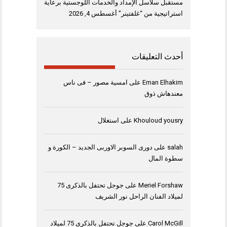
مستقبل سلاسل الإمداد والخدمات اللوجستية برعاية
استراتيجية من “غلفتينر”
أغسطس 4, 2026
أحدث التعليقات
Eman Elhakim
على
امسية مصور – فى ناس
معندهاش ذوق
Khouloud yousry
على
استغلال
salah
على
دورى السوبر الاوربى الجديد – الكورة و
سطوة المال
Meriel Forshaw
على
جوجل تحتفل بالذكرى 75
لميلاد الفنان الراحل نور الشريف
Carol McGill
على
جوجل تحتفل بالذكرى 75 لميلاد