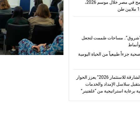
إنتاج القمح في مصر خلال موسم 2026،
شروق”.. مساحات صُممت لتجعل
أنماط
صحية جزءاً طبيعياً من الحياة اليومية
“منتدى الشارقة للاستثمار 2026” يعزز الحوار
قبل سلاسل الإمداد والخدمات
ة برعاية استراتيجية من “غلفتينر”