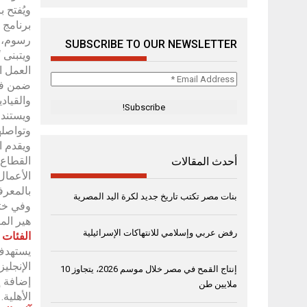
رسوم، ف
SUBSCRIBE TO OUR NEWSLETTER
ويتبنى 
العمل ا
Email
ضمن فرق
Address
والقياد
*
ويستند 
وتواصله
ويقدم ا
القطاع،
أحدث المقالات
الأعمال
بالمعرف
بنات مصر تكتب تاريخ جديد لكرة اليد المصرية
وفي ختا
هير المتقدمة” PublisHer Premium، بما يتيح لهن مواصلة التعلّم،
رفض عربي وإسلامي للانتهاكات الإسرائيلية
الفئات 
الإنجلي
إنتاج القمح في مصر خلال موسم 2026، يتجاوز 10
إضافة إ
ملايين طن
الأهلية.