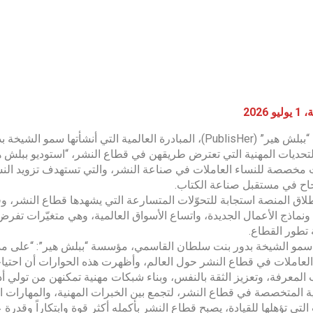
 2026
أطلقت “ببلش هير” (PublisHer)، المبادرة العالمية التي أن
ت مخصصة للنساء العاملات في صناعة النشر، والتي تستهدف تزويد النسا
اح في مستقبل صناعة الكتاب.
لاق المنصة استجابة للتحوّلات المتسارعة التي يشهدها قطاع النشر، وف
 ونماذج الأعمال الجديدة، واتساع الأسواق العالمية، وهي متغيّرات تف
 تطور القطاع.
سمو الشيخة بدور بنت سلطان القاسمي، مؤسسة “ببلش هير”: “على مد
العاملات في قطاع النشر حول العالم، وأظهرت هذه الحوارات أن احتياج
المعرفة، وتعزيز الثقة بالنفس، وبناء شبكات مهنية تمكنهن من تولي أد
ية المتخصصة في قطاع النشر، لتجمع بين الخبرات المهنية، والمهارات ا
 التي تؤهلها للقيادة، يصبح قطاع النشر بأكمله أكثر قوة وابتكاراً وقدرة