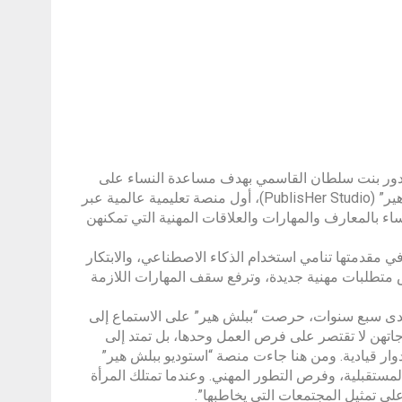
شأتها سمو الشيخة بدور بنت سلطان القاسمي بهدف مساعدة النساء على
تجاوز التحديات المهنية التي تعترض طريقهن في قطاع النشر، “استوديو ببلش هير” (PublisHer Studio)، أول منصة تعليمية عالمية عبر
ء بالمعارف والمهارات والعلاقات المهنية التي تمكنهن
ي مقدمتها تنامي استخدام الذكاء الاصطناعي، والابتكار
رض متطلبات مهنية جديدة، وترفع سقف المهارات اللازمة
ى سبع سنوات، حرصت “ببلش هير” على الاستماع إلى
اتهن لا تقتصر على فرص العمل وحدها، بل تمتد إلى
وار قيادية. ومن هنا جاءت منصة “استوديو ببلش هير”
لمستقبلية، وفرص التطور المهني. وعندما تمتلك المرأة
 على تمثيل المجتمعات التي يخاطبها”.