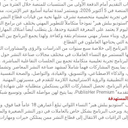
ي تجربة تعليمية متخصصة تشرف عليها نخبة من قيادات قطاع النشر، 
“استوديو ببلش هير” نموذجاً متكاملاً للتطوير المهني يختلف عن برامج ا
ليوم لا يعتمد على المعرفة التقنية وحدها، بل يتطلب أيضاً امتلاك المهار
، وبناء مسار مهني مستدام بثقة وكفاءة. ولهذا يجمع البرنامج بين الم
ية التي يحتاجها العاملون في القطاع.
البرنامج إلى خلاصة سبع سنوات من الدراسات والرؤى والمشاورات التي أج
ا المستمر مع النساء العاملات في مختلف مجالات صناعة النشر حول ال
لبرنامج تجربة تعليمية متكاملة تجمع بين الجلسات التفاعلية المباشرة
 بما يمنح المشاركات فهماً شاملاً لمشهد صناعة النشر المعاصر. وتشمل
، والذكاء الاصطناعي، والتسويق، والقيادة، والتواصل، والصحة النفسية،
ة التطبيقية والرؤية الاستراتيجية اللازمة للتقدم في مسيرتهن المهنية.
م البرنامج، تحصل المشاركات اللاتي يستكملن متطلباته على شهادة إت
 وتوسيع شبكاتهن المهنية، والانضمام إلى مجتمع “ببلش هير” العالمي.
المستهدفة
يستهدف “استوديو ببلش هير” النس
زية. ويرحب البرنامج بشكل خاص بالعاملات في دور النشر الصغيرة والم
لى الراغبات في الانتقال إلى قطاع النشر ممن يمتلكن خبرات ومهارات 