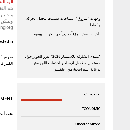
آلية الت
يتم الت
واختيار 20 مشاركة للدفعة الأولى من البرنا
وجهات “شروق”.. مساحات صُممت لتجعل الحركة
ويمكن ل
وأنماط
ng.org/
الحياة الصحية جزءاً طبيعياً من الحياة اليومية
sted in
تصفّح
“منتدى الشارقة للاستثمار 2026” يعزز الحوار حول
معرض “سو
المقال
مستقبل سلاسل الإمداد والخدمات اللوجستية
الكبير في
برعاية استراتيجية من “غلفتينر”
تصنيفات
MMENT
ECONOMIC
يجب أنت
Uncategorized