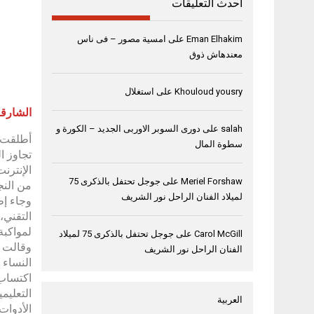
أحدث التعليقات
Eman Elhakim
على
امسية مصور – فى ناس
معندهاش ذوق
Khouloud yousry
على
استغلال
الشارقة، 1 يوليو
salah
على
دورى السوبر الاوربى الجديد – الكورة و
سطوة المال
الإنترن
Meriel Forshaw
على
جوجل تحتفل بالذكرى 75
من النج
لميلاد الفنان الراحل نور الشريف
وجاء إط
التقني،
لمواكبة
Carol McGill
على
جوجل تحتفل بالذكرى 75 لميلاد
وقالت 
الفنان الراحل نور الشريف
النساء 
اكتساب 
التعليم
العربية
الأدوات