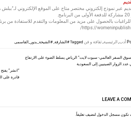
قديم
قديم عبر نموذج إلكتروني مختصر متاح على الموقع الإلكتروني لـ”ببلش
مج.
لراغبات بالحصول على مزيد من المعلومات والتقدم للاستفادة من برنامج
https://womeninpublishi
Po
أدب
,
الرئيسية
,
ثقافة و فن
Tagged
#الشارقة
,
#الشيخة_بدور_القاسمى
ق السفر العالمي- سبوت لايت” الرياض يسلط الضوء على الارتفاع
ات
 عدد الزوار الصينيين إلى السعودية
“انشر” يفتح 
قادرة على ال
LEAVE A CO
 تكون
مسجل الدخول
لتضيف تعليقاً.