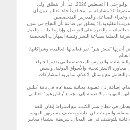
ويُفتح باب التقديم أمام الدفعة الأولى من المنتسبات للمنصة خلال الفترة من 1 يوليو حتى 1 أغسطس 2026، على أن ينطلق أولى
برنامج المنصة في 5 أكتوبر 2026، ويستمر لمدة ثمانية أسابيع عبر الإنترنت، مستضيفاً 20 مشاركة من مختلف أنحاء العالم، دون أي
وخبراء الصناعة، والمدربين المتخصصين.
لتدريب التقليدية، إذ ينطلق من قناعة بأن النجاح في سوق
ات القيادية، والقدرة على التواصل، وإدارة الذات، والعمل
عرفة العملية بصناعة النشر وتنمية المهارات الشخصية
رتها “ببلش هير” عبر فعالياتها العالمية، وشراكاتها،
عالم.
، والنقاشات، والدروس المتخصصة التي يقدمها خبراء
 محاوره الاستراتيجية، والأسواق الدولية، وأسس
 والتعامل مع وسائل الإعلام، بما يزود المشاركات
مام، إضافة إلى عضوية مجانية لمدة عام في باقة “ببلش
اء اللواتي تبلغ أعمارهن 18 عاماً فما فوق، ويعملن في قطاع نشر الكتب، مع اشتراط إتقان اللغة
ستقلة، والمهنيات في بداية ومنتصف مسيرتهن المهنية،
قابلة للتوظيف في هذا المجال، شريطة استيفاء معايير