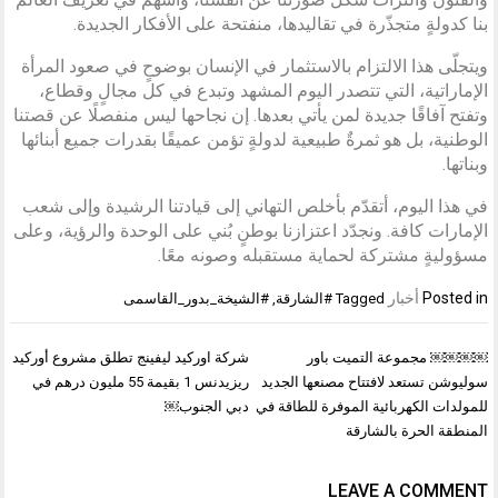
بنا كدولةٍ متجذّرة في تقاليدها، منفتحة على الأفكار الجديدة.
ويتجلّى هذا الالتزام بالاستثمار في الإنسان بوضوحٍ في صعود المرأة
الإماراتية، التي تتصدر اليوم المشهد وتبدع في كل مجالٍ وقطاع،
وتفتح آفاقًا جديدة لمن يأتي بعدها. إن نجاحها ليس منفصلًا عن قصتنا
الوطنية، بل هو ثمرةٌ طبيعية لدولةٍ تؤمن عميقًا بقدرات جميع أبنائها
وبناتها.
في هذا اليوم، أتقدّم بأخلص التهاني إلى قيادتنا الرشيدة وإلى شعب
الإمارات كافة. ونجدّد اعتزازنا بوطنٍ بُني على الوحدة والرؤية، وعلى
مسؤوليةٍ مشتركة لحماية مستقبله وصونه معًا.
Posted in
أخبار
Tagged
#الشارقة
,
#الشيخة_بدور_القاسمى
تصفّح
￼￼￼￼ مجموعة التميت باور
شركة اوركيد ليفينج تطلق مشروع أوركيد
المقالات
سوليوشن تستعد لافتتاح مصنعها الجديد
ريزيدنس 1 بقيمة 55 مليون درهم في
للمولدات الكهربائية الموفرة للطاقة في
دبي الجنوب￼
المنطقة الحرة بالشارقة
LEAVE A COMMENT