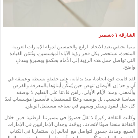
الشارقة ١ ديسمبر
بينما نحتفي بعيد الاتحاد الرابع والخمسين لدولة الإمارات العربية
المتحدة، نستحضر بكل فخر رؤية الآباء المؤسسين، ونُثمّن القيادة
التي تواصل حمل هذه الرؤية إلى الأمام بحكمةٍ وبصيرةٍ وهدفٍ
واضح.
لقد قامت قوة اتحادنا، منذ بداياته، على حقيقةٍ بسيطة وعميقة في
آنٍ واحد: إن الأوطان تنهض حين يُمكَّن أبناؤها بالمعرفة والفرص
والمعنى. ومنذ الأيام الأولى، راهن قادتنا على التعليم لا بوصفه
سياسةً فحسب، بل بوصفه وعدًا للمستقبل، فأسسوا مؤسساتٍ تُعدّ
كل جيلٍ ليقود ويبتكر ويسهم في صناعة مستقبل الوطن.
وكانت الثقافة ركيزةً لا تقلّ حضورًا في مسيرتنا الوطنية. فمن خلال
الثقافة منحنا صوتًا لاتحادنا، ووحّدنا وجدان الإماراتيين في الإمارات
السبع، ومددنا جسور التواصل مع العالم. إن استثمارنا في الكتاب
والفنون والتراث شكّل صورتنا عن أنفسنا، وأسهم في تعريف العالم