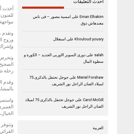
أحدث التعليقات
للفنون،
Eman Elhakim
على
امسية مصور – فى ناس
مواجهة 
معندهاش ذوق
وتقدم م
وروح ال
Khouloud yousry
على
استغلال
وإشراك 
salah
على
دورى السوبر الاوربى الجديد – الكورة و
وتحرص ا
سطوة المال
الصحيح 
رحلة شي
Meriel Forshaw
على
جوجل تحتفل بالذكرى 75
وقدم ال
لميلاد الفنان الراحل نور الشريف
بالمشار
واستمرت
Carol McGill
على
جوجل تحتفل بالذكرى 75 لميلاد
العميري
الفنان الراحل نور الشريف
الخيال،
العربية