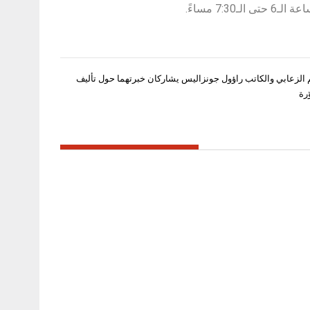
م الزعابي والكاتب راؤول جونزاليس يشاركان خبرتهما حول تأليف
رة