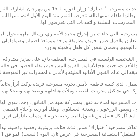
أخذت أحداث مسرحية “اختيارك” زوار الدورة 
 بطلتها طفلة اسمها تالة، تتعرض للتنمر منذ اليوم الأول لانضمامها للمد
الممارسات السلبية والتحديات التي يتعرضون لها.
سرحية، التي جاءت من إخراج محمد الأنصاري، رسائل ملهمة حول المثابر
تعاون والعمل ضمن فريق، بطريقة مرحة وممتعة لضمان وصولها إلى ا
الجميع، وضمان شعور كل طفل بأهميته ودوره.
لشخصية الرئيسية في المسرحية، المعلمة ناي، على تعزيز مشاركة الح
للأحداث، حيث نجح الأسلوب الفريد للمسرحية بإبقاء الحضور في حالة
قة إلى عالم الفنون الأدائية المليئة بالأغاني والمسارات غير المتوقعة ل
عمل، الذي كتبته فاطمة الأمير، تجربة مسرحية فريدة تركت أثراً إيجابياً
كة في تشكيل مجريات القصة، وملأت هتافاتهم وصيحاتهم وضحكاتهم قا
 المسرحية لمدة ساعتين بمشاركة نخبة من الفنانين، وهم؛ شوق الها
، وسعود الزرعوني، وشيخة العسلاوي، وملك أبو زيد، وأحلام التميمي، ا
 ليشكّل كل فصل من فصول المسرحية تجربة فريدة استناداً إلى قرارات