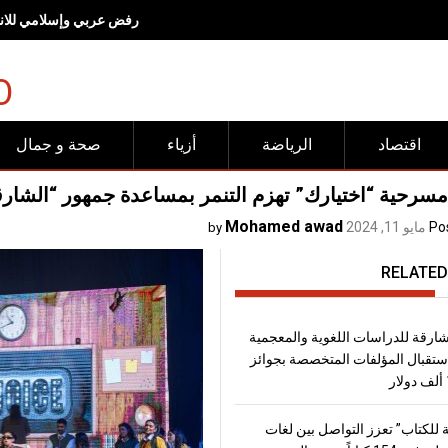
رفض عربي وإسلامي للانته
O
اقتصاد
الرياضة
أزياء
صحة و جمال
مسرحية “اختيارك” تهزم التنمر بمساعدة جمهور “الشارق
Mohamed awad
Po
مايو 11, 2024
by
RELATED
شارقة للدراسات اللغوية والمعجمية
تقبال المؤلفات المتخصصة بجوائز
 للكتاب” تعزز التواصل بين لغات