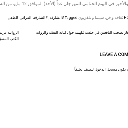
ير في اليوم الختامي للمهرجان غداً (الأحد) الموافق 12 مايو من الساعة الـ6 حتى الـ7:30 مساءً.
Po
ثقافة و فن
,
سينما و تلفزيون
Tagged
#الشارقة
,
#الشارقة_القرائي_للطفل
جّار تصحب اليافعين في جلسة مُلهمة حول كتابة القصّة والرواية
الروائية مري
ات
الكتب المصوّ
LEAVE A CO
 تكون
مسجل الدخول
لتضيف تعليقاً.