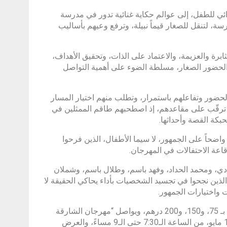
الـ 15 من مهرجان الشارقة القرائي للطفل، إلى عوالم حكاية غنائية تدور في مدرسة
رسة، لتنقل للصغار قيماً نبيلة، وترفع وعيهم بأساليب
ة والعزيمة، والاعتماد على الذات، وتحقيق الأهداف،
لحضور الصغار، مسلطة الضوء على أهمية التواصل
ضور وتفاعلهم باستمرار، وتطلب منهم اختيار المسار
 ترقّب على مقاعدهم، إذ اصطحبهم طاقم الممثلين في
حبكة القصة وأحداثها.
 واضحاً على الجمهور، لا سيما الأطفال، الذين فرحوا
عة الاحتفالات في المهرجان.
دي، ومحمد الحداد، وفهد باسم، وطلال باسم، وشملان
لذين نجحوا في تجسيد الشخصيات بأداء يحاكي الحقيقة لا
 واختيارات الجمهور.
وتتوفر تذاكر مسرحية “اختيارك” ضمن ثلاث فئات، برونزية وفضية وذهبية، تبدأ بـ 75، و150، و200 درهم، ويواصل “مهرجان الشارقة
القرائي للطفل” استضافة المسرحية في عرض ثان، اليوم (السبت) الموافق 11 مايو، من الساعة الـ7:30 حتى الـ9 مساءً، والعرض