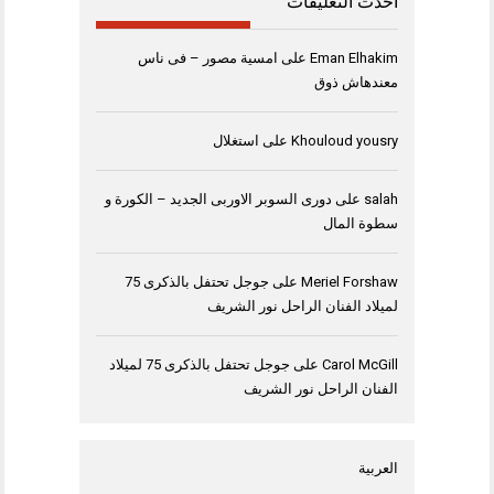
أحدث التعليقات
Eman Elhakim
على
امسية مصور – فى ناس
معندهاش ذوق
Khouloud yousry
على
استغلال
salah
على
دورى السوبر الاوربى الجديد – الكورة و
سطوة المال
Meriel Forshaw
على
جوجل تحتفل بالذكرى 75
لميلاد الفنان الراحل نور الشريف
Carol McGill
على
جوجل تحتفل بالذكرى 75 لميلاد
الفنان الراحل نور الشريف
العربية