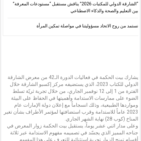
“الشارقة الدولي للمكتبات 2026” يناقش مستقبل “مستودعات المعرفة”
بين التعليم والصحة والذكاء الاصطناعي
نستمد من روح الاتحاد مسؤوليتنا في مواصلة تمكين المرأة
يشارك بيت الحكمة في فعاليات الدورة الـ42 من معرض الشارقة
الدولي للكتاب 2023، الذي يستضيفه مركز إكسبو الشارقة خلال
الفترة من 1 إلى 12 نوفمبر الجاري، من خلال تجربة ثريّة تسلط
الضوء على ممارسات الاستدامة وأهميتها في الحفاظ على البيئة
ومواردها الطبيعية، وذلك انسجاماً مع إعلان دولة الإمارات عام
2023 عاماً للاستدامة وقرب استضافتها لمؤتمر الأطراف بشأن تغير
المناخ (كوب 28) نهاية الشهر الجاري.
وعلى مدار اثني عشر يوماً، يستقبل بيت الحكمة زوار المعرض في
جناحه المميز الذي يجسّد في تصميمه مفهوم الاستدامة عبر ثلاثة
أقسام تمنح الزوار تجربة استثنائية للتعرف على هذا المفهوم