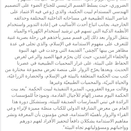
الضروري، حيث يسلط القسم الرئيسي للجناح الضوء على التصميم
الهندسي المستدام لبيت الحكمة، والذي رُوعي فيه الاعتماد على
عناصر البيئة الطبيعية في مساحاته الداخلية المختلفة وحدائقه
الخارجية، بجانب اتباع أحدث الأساليب في إعادة التدوير واستخدام
الأنظمة الذكية التي تسهم في ترشيد استخدام الكهرباء والمياه.
ينتقل الزوار بعد ذلك إلى قسم مميز يأخذهم في رحلة بصرية غنية
للتعرف على مفهوم الاستدامة في الإسلام، والذي تجلى في عدة
مظاهر من بينها “الحِمَى” القديمة التي وجدت في عهد النبوة
والخلفاء الراشدين، حيث كان يحرُم فيها الصيد والرعي لغرض
الحفاظ على البيئة، على غرار المحميات الطبيعية في عصرنا
الحديث. وبعدها يعرّج الزوار على منصة تعرض مجموعة مختارة من
كتب بيت الحكمة المتعلقة بالبيئة في الإسلام، والحضارة الزراعيّة،
والحياة البريّة، والمحميات الطبيعيّة وغيرها.
وقالت مروة العقروبي، المديرة التنفيذية لبيت الحكمة: “يعد بيت
الحكمة اليوم مصدر إلهام للأجيال القادمة، ونموذجاً للمؤسسات
الرائدة في تبني الممارسات الصديقة للبيئة، وستشكل دورة هذا
العام من معرض الشارقة الدولي للكتاب منصّة مميزة لإثراء وعي
القراء والزوار بأهميّة الاستدامة، فنحن مؤمنون بأن المعرفة ونشر
مفاهيم الاستدامة يشكلان دافعاً لتحفيز الأفراد لفهم دورهم
وواجباتهم ومسؤولياتهم تجاه البيئة”.