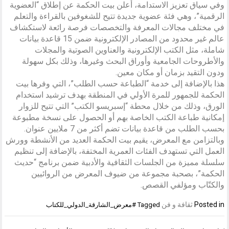
وفي سياق تعزيز الاستدامة، أعلن بيت الحكمة عن إطلاق “العضوية
الرقمية”، وهي فئة عضوية جديدة تتيح للشغوفين بالقراءة والتعلم
في مختلف مجالات المعرفة والتخصصات فرصة رائعة لاستكشاف
عالم غير محدود من المصادر الإلكترونية ضمن 15 قاعدة بيانات
شاملة، مثل الكتب الإلكترونية والعناوين الصوتية والمجلات
والأطروحات الجامعية وأوراق البحث وغيرها، وذلك بكل سهولة
ودون التقيد بزمان أو مكان معين.
هذا بالإضافة إلى خدمة “الطباعة حسب الطلب”، التي وفرها بيت
الحكمة للجمهور للمرة الأولي في المنطقة بهدف ترشيد استخدام
الورق، وذلك من خلال محطة “إسبريسو الكتب” التي تتيح للزوار
إمكانية طباعة الكتب الخاصة بهم أو الحصول على نسخة مطبوعة
بحسب الطلب من قاعدة بيانات تضم أكثر من 7 ملايين عنوان.
وبالتزامن مع المعرض، يقيم بيت الحكمة العديد من الأنشطة وورش
العمل التي تستهدف الفئات العمرية المختفة، بالإضافة إلى تنظيم
سلسلة مميزة من الجلسات الثقافية والأدبية ضمن برنامج “حديث
الحكمة”، بصحبة مجموعة من ضيوف المعرض من الروائيين
والكتّاب ومؤلفي القصص.
Posted in
ثقافة و فن
Tagged
#معرض_الشارقة_الدولي_للكتاب