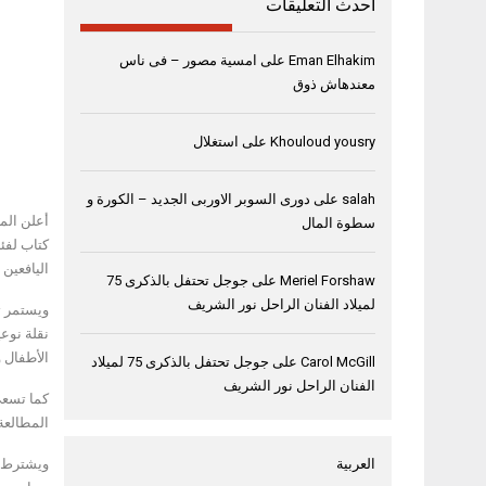
أحدث التعليقات
Eman Elhakim
على
امسية مصور – فى ناس
معندهاش ذوق
Khouloud yousry
على
استغلال
salah
على
دورى السوبر الاوربى الجديد – الكورة و
سطوة المال
اليافعين للفئ
Meriel Forshaw
على
جوجل تحتفل بالذكرى 75
لميلاد الفنان الراحل نور الشريف
نقلة نوع
الأطفال و
Carol McGill
على
جوجل تحتفل بالذكرى 75 لميلاد
الفنان الراحل نور الشريف
كما تسعى
المطالعة 
العربية
ويشترط ل