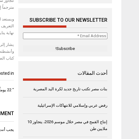
مترجماً إل
ويستعد ا
SUBSCRIBE TO OUR NEWSLETTER
التعريف 
نهاية ينا
Email
Address
*
وأنشطته 
كتاب الط
أحدث المقالات
sted in
تصفّح
بنات مصر تكتب تاريخ جديد لكرة اليد المصرية
” 22 يوماً من الفحص المجاني لسرطان الثدي في إمارات الدولة
المقال
رفض عربي وإسلامي للانتهاكات الإسرائيلية
MMENT
إنتاج القمح في مصر خلال موسم 2026، يتجاوز 10
ملايين طن
يجب أنت