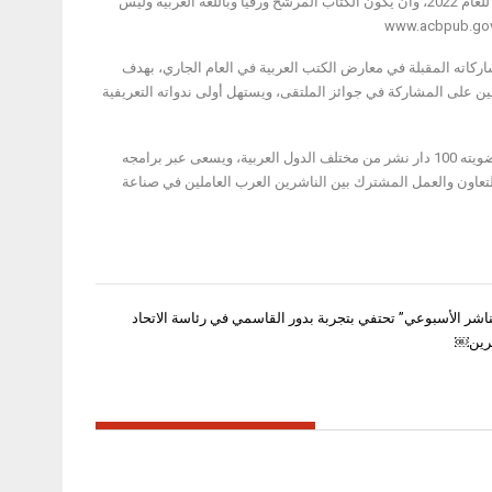
تتجاوز سنوات إصدارها الأعوام (2021، 2022، 2023)، وأن لا يكون الناشر قد فاز بجائزة الملتقى للعام 2022، وأن يكون الكتاب المرشح ورقيا وباللغة العربية وليس
كاته المقبلة في معارض الكتب العربية في العام الجاري، بهدف
ين على المشاركة في جوائز الملتقى، ويستهل أولى ندواته التعريفية
يشار إلى أن الملتقى العربي لناشري كتب الأطفال تأسس عام 2013 في الشارقة، ويضم في عضويته 100 دار نشر من مختلف الدول العربية، ويسعى عبر برامجه
لتعاون والعمل المشترك بين الناشرين العرب العاملين في صناعة
 الأسبوعي” تحتفي بتجربة بدور القاسمي في رئاسة الاتحاد
شرين￼