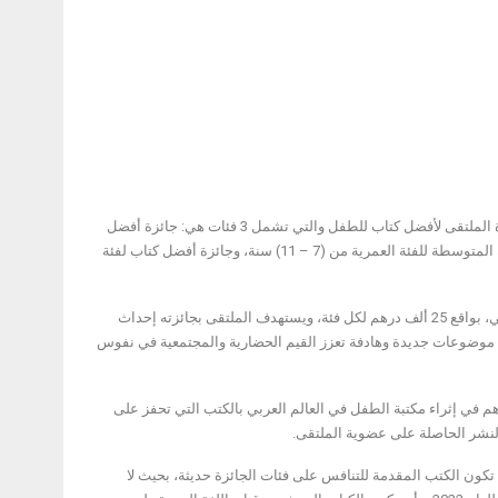
أعلن الملتقى العربي لناشري كتب الأطفال عن فتح باب الترشح للدورة العاشرة 2023 من جائزة الملتقى لأفضل كتاب للطفل والتي تشمل 3 فئات هي: جائزة أفضل
كتاب لفئة الطفولة المبكرة للفئة العمرية لما قبل (6) سنوات، وجائزة أفضل كتاب لفئة الطفولة المتوسطة للفئة العمرية من (7 – 11) سنة، وجائزة أفضل كتاب لفئة
ويستمر تلقي طلبات الترشح حتى 28 فبراير المقبل، فيما تبلغ قيمة الجائزة 75 ألف درهم إماراتي، بواقع 25 ألف درهم لكل فئة، ويستهدف الملتقى بجائزته إحداث
ي موضوعات جديدة وهادفة تعزز القيم الحضارية والمجتمعية في نفوس
م في إثراء مكتبة الطفل في العالم العربي بالكتب التي تحفز على
النشر الحاصلة على عضوية الملتقى.
كون الكتب المقدمة للتنافس على فئات الجائزة حديثة، بحيث لا