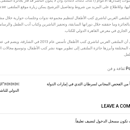
يها، وللاطلاع على المزيد من شروط وتفاصيل الترشيح يمكن زيارة موقع الملتقى: www.acbpub.gov.ae
لملتقى العربي لناشري كتب الأطفال لتنظيم مجموعة ندوات وجلسات حوارية خلال مشار
بالجائزة وما حققته خلال دوراتها السابقة، وتحفيز الناشرين وكتاب أدب الطفل والرسام
ير الجاري في معرض القاهرة الدولي للكتاب.
المختلفة وأبرزها جائزة الملتقى إلى تطوير مهنة نشر كتب الأطفال، وتوسيع مجالات ا
فل.
Po
ثقافة و فن
￼￼￼￼”الناشر
ات
الدولي للنا
LEAVE A CO
 تكون
مسجل الدخول
لتضيف تعليقاً.