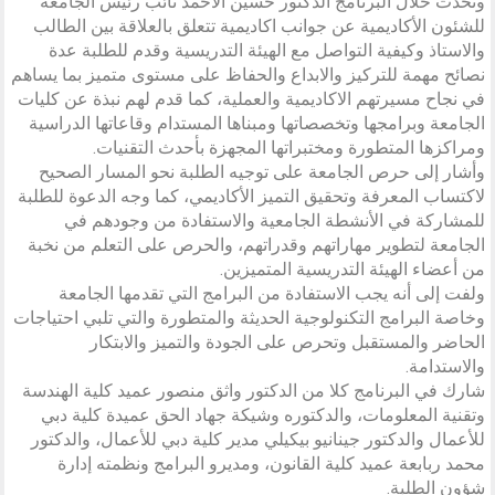
وتحدث خلال البرنامج الدكتور حسين الأحمد نائب رئيس الجامعة
للشئون الأكاديمية عن جوانب اكاديمية تتعلق بالعلاقة بين الطالب
والاستاذ وكيفية التواصل مع الهيئة التدريسية وقدم للطلبة عدة
نصائح مهمة للتركيز والابداع والحفاظ على مستوى متميز بما يساهم
في نجاح مسيرتهم الاكاديمية والعملية، كما قدم لهم نبذة عن كليات
الجامعة وبرامجها وتخصصاتها ومبناها المستدام وقاعاتها الدراسية
ومراكزها المتطورة ومختبراتها المجهزة بأحدث التقنيات.
وأشار إلى حرص الجامعة على توجيه الطلبة نحو المسار الصحيح
لاكتساب المعرفة وتحقيق التميز الأكاديمي، كما وجه الدعوة للطلبة
للمشاركة في الأنشطة الجامعية والاستفادة من وجودهم في
الجامعة لتطوير مهاراتهم وقدراتهم، والحرص على التعلم من نخبة
من أعضاء الهيئة التدريسية المتميزين.
ولفت إلى أنه يجب الاستفادة من البرامج التي تقدمها الجامعة
وخاصة البرامج التكنولوجية الحديثة والمتطورة والتي تلبي احتياجات
الحاضر والمستقبل وتحرص على الجودة والتميز والابتكار
والاستدامة.
شارك في البرنامج كلا من الدكتور واثق منصور عميد كلية الهندسة
وتقنية المعلومات، والدكتوره وشيكة جهاد الحق عميدة كلية دبي
للأعمال والدكتور جينانيو بيكيلي مدير كلية دبي للأعمال، والدكتور
محمد ربابعة عميد كلية القانون، ومديرو البرامج ونظمته إدارة
شؤون الطلبة.