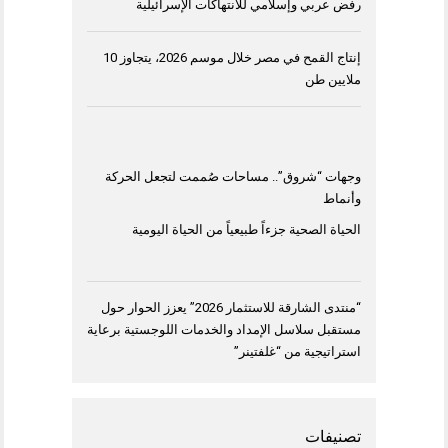
رفض عربي وإسلامي للانتهاكات الإسرائيلية
إنتاج القمح في مصر خلال موسم 2026، يتجاوز 10
ملايين طن
وجهات “شروق”.. مساحات صُممت لتجعل الحركة
وأنماط
الحياة الصحية جزءاً طبيعياً من الحياة اليومية
“منتدى الشارقة للاستثمار 2026” يعزز الحوار حول
مستقبل سلاسل الإمداد والخدمات اللوجستية برعاية
استراتيجية من “غلفتينر”
تصنيفات