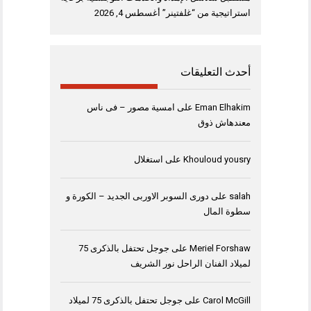
استراتيجية من “غلفتينر”
أغسطس 4, 2026
أحدث التعليقات
Eman Elhakim
على
امسية مصور – فى ناس
معندهاش ذوق
Khouloud yousry
على
استغلال
salah
على
دورى السوبر الاوربى الجديد – الكورة و
سطوة المال
Meriel Forshaw
على
جوجل تحتفل بالذكرى 75
لميلاد الفنان الراحل نور الشريف
Carol McGill
على
جوجل تحتفل بالذكرى 75 لميلاد