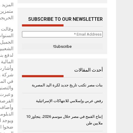
المزيد 
متمزين،
الخريجين 
SUBSCRIBE TO OUR NEWSLETTER
وقالت س
Email
السنوات
Address
الجميل 
*
الشعبين
لدفع بن
المالية
أحدث المقالات
شركة و
في المع
بنات مصر تكتب تاريخ جديد لكرة اليد المصرية
والتصني
وعبرت ع
الفرصة 
رفض عربي وإسلامي للانتهاكات الإسرائيلية
وأضافت 
الدبلوم
إنتاج القمح في مصر خلال موسم 2026، يتجاوز 10
ملايين طن
ضخوا ال