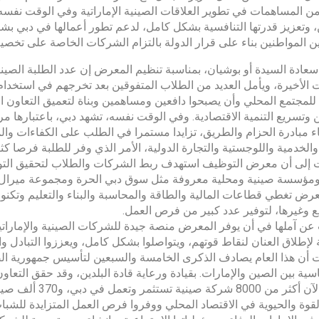
من المساهمات في تطوير العلاقات الصينية الإماراتية وفي الوقت نفس
 وتعزيز قدرتها التنافسية بشكل كامل، لدعم تطور أعمالها في دبي ب
المواطنين بناء على قرار الدولة بالتزام الشركات الخاصة على تخصيص نسبة 2% من الوظائف للمواط
عادة السيدة أو بوشيان، بمناسبة تنظيم المعرض إن عدد الطلبة الصين
 الأخيرة، ويأمل العديد من الطلاب المتفوقين بعد تخرجهم في استخدام 
للمجتمع المحلي وأن يصبحوا دافعين ومساهمين وبناة لتعميق التعاون الو
 وتسريع التنمية الاقتصادية. وفي الوقت نفسه، تشهد دبي، باعتبارها مركز
اء مبادرة الحزام والطريق، تزايدا مستمرا في الطلب على الكفاءات والم
 والخدمية واللوجستية والتجارة الدولية، الأمر الذي وفر للطلبة فرصا كث
مؤسسة صينية ومحلية معروفة مثل سوق دبي الحرة ومجموعة ميرال 
رض تغطي قطاعات المالية والطاقة والمحاسبة والبناء والتعليم وتكنولو
ع وغيرها، لتوفير عدد كبير من فرص العمل.
ن آملها في أن يوفر المعرض منصة جيدة للشركات الصينية والإماراتية 
لإطلاق العنان لنقاط قوتهم، ويتواصلوا بشكل كامل، ويعززوا التبادل 
أن هذا العام يصادف الذكرى الخامسة والسبعين لتأسيس جمهورية الصين
اسية بين الصين والإمارات. بقيادة ورعاية قادة البلدين، وقد حقق التعاو
ويوجد الآن أكثر 
قوة والحيوية في الاقتصاد المحلي ووفروا فرص العمل المتزايدة للش