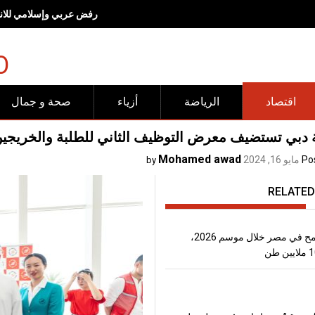
رفض عربي وإسلامي للانته
O
اقتصاد
الرياضة
أزياء
صحة و جمال
 دبي تستضيف معرض التوظيف الثاني للطلبة والخريجين
Mohamed awad
Po
مايو 16, 2024
by
RELATED
إنتاج القمح في مصر خلال موسم 2026،