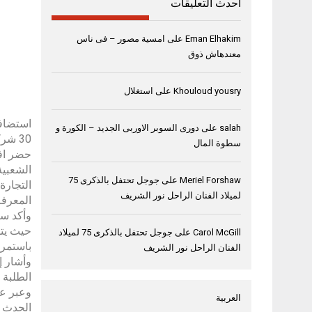
أحدث التعليقات
Eman Elhakim
على
امسية مصور – فى ناس
معندهاش ذوق
Khouloud yousry
على
استغلال
استضافت
salah
على
دورى السوبر الاوربى الجديد – الكورة و
30 شركة صينية ومحلية وحضور أكثر من 300 من الطلبة والخريجين الصينيين.
سطوة المال
حضر افت
الشعبية
Meriel Forshaw
على
جوجل تحتفل بالذكرى 75
التجارة
لميلاد الفنان الراحل نور الشريف
المعرفة
وأكد سع
حيث يتق
Carol McGill
على
جوجل تحتفل بالذكرى 75 لميلاد
باستمرا
الفنان الراحل نور الشريف
وأشار إ
الطلبة 
وعبر عن
العربية
الحدث ك