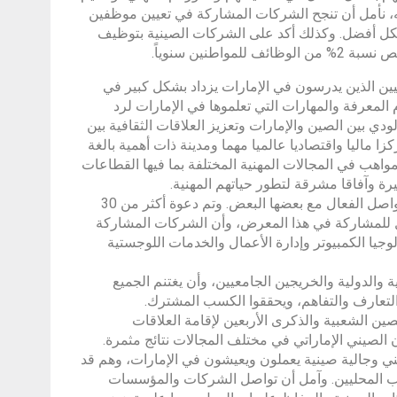
ه، نأمل أن تنجح الشركات المشاركة في تعيين موظفين
شكل أفضل. وكذلك أكد على الشركات الصينية بتوظيف
نين سنوياً.
يين الذين يدرسون في الإمارات يزداد بشكل كبير في
المعرفة والمهارات التي تعلموها في الإمارات لرد
دي بين الصين والإمارات وتعزيز العلاقات الثقافية بين
ا ماليا واقتصاديا عالميا مهما ومدينة ذات أهمية بالغة
واهب في المجالات المهنية المختلفة بما فيها القطاعات
يرة وآفاقا مشرقة لتطور حياتهم المهنية.
وأشارت إلى أن معرض التوظيف استهدف ربط الشركات والطلاب لتحقيق التواصل الفعال مع بعضها البعض. وتم دعوة أكثر من 30
للمشاركة في هذا المعرض، وأن الشركات المشاركة
جيا الكمبيوتر وإدارة الأعمال والخدمات اللوجستية
والدولية والخريجين الجامعيين، وأن يغتنم الجميع
والتعارف والتفاهم، ويحققوا الكسب المشترك.
 الشعبية والذكرى الأربعين لإقامة العلاقات
ن الصيني الإماراتي في مختلف المجالات نتائج مثمرة.
من 8000 شركة صينية تستثمر وتعمل في دبي، و370 ألف صيني وجالية صينية يعملون ويعيشون في الإمارات، وهم قد
باب المحليين. وآمل أن تواصل الشركات والمؤسسات