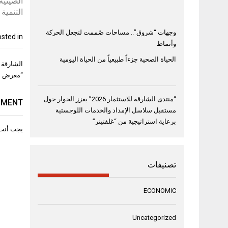
الصينية
التنمية 
وجهات “شروق”.. مساحات صُممت لتجعل الحركة
sted in
وأنماط
الحياة الصحية جزءاً طبيعياً من الحياة اليومية
تصفّح
المقال
“معرض سا
“منتدى الشارقة للاستثمار 2026” يعزز الحوار حول
MMENT
مستقبل سلاسل الإمداد والخدمات اللوجستية
برعاية استراتيجية من “غلفتينر”
يجب أنت
تصنيفات
ECONOMIC
Uncategorized