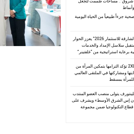
شروق”.. مساحات صُممت لتجعل
أنماط
صحية جزءاً طبيعياً من الحياة اليومية
“منتدى الشارقة للاستثمار 2026” يعزز الحوار
قبل سلاسل الإمداد والخدمات
ة برعاية استراتيجية من “غلفتينر”
2XL Home تؤكد التزامها بتمكين المرأة من
يتها ومشاركتها في الملتقى العالمي
للمرأة بمسقط
ينتورف يتولى منصب العضو المنتدب
ن إس الشرق الأوسط» ويشرف على
طاع التكنولوجيا ضمن مجموعة