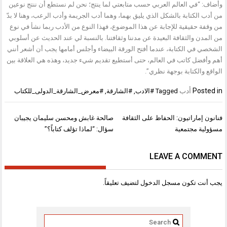
وأضاف: “في العالم العربي حسب متابعتي لما ينتج؛ نحن لم نستطع أن ننتج نوعين
من أدب الكتابة بالشكل الذي يليق بهما، وهما أدب الجريمة وأدب الرعب، وهنا لا بدّ
من وقفة حقيقية للإجابة عن هذا الموضوع، فهذا النوع من الأدب ربما نشأ في نوع
من المدن والثقافة البعيدة عن مدننا وثقافتنا. بالنسبة لي عند الحديث عن أسلوبي
الشخصي في الكتابة، عندما أفتح الورقة البيضاء وأجلس أمامها يجب أن أشعر أنني
أهم وأفضل كاتب في العالم، حتى أستطيع تقديم شيء جديد، وهذه هي العلاقة بين
الواقع والكتابة بوجهة نظري”.
Posted in
أدب
Tagged
#الادب
,
#الشارقة
,
#معرض_الشارقة_الدولى_للكتاب
تصفّح
فنانون إماراتيون: الحفاظ على الثقافة
صالحة غابش ومحسن سليمان يجيبان
المقالات
مسؤولية مجتمعية
سؤال: “لماذا تؤلف كتاباً؟”
LEAVE A COMMENT
يجب أنت تكون
مسجل الدخول
لتضيف تعليقاً.