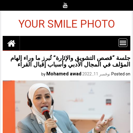
Ski
t
conten
YOUR SMILE PHOTO
جلسة “قصص التشويق والإثارة” تُبرز ما وراء إلهام
المؤلف في المجال الأدبي وأسباب إقبال القراء
Mohamed awad
Posted on
نوفمبر 11, 2022
by