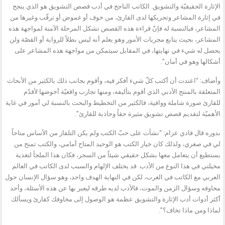
الإثارة الحقيقيّة والتشويق. الكاتب الناجح في أدب قصص التشويق هو الذي ينجح
في إثارة المشاعر وتحريكها لدى القارئ، من خوف أو غموض أو ترقّب وغيرها من
المشاعر، فبالنسبة له فإنّ قراءة هذه القصص تشكل المرحلة الآمنة لمواجهة هذه
المشاعر، بحيث يتابع مجريات الأمور وهو يعلم أنه ليس بطلاً للرواية أو القصّة ولن
يحصل له شيء في نهايتها، في المقابل سيتمكن من مواجهة هذه المشاعر على
أشكالها وهو في أمان”.
وأضاف: “اعتدت أن أكتب كلّ شيء أفكر فيه، وأقوم بجانب ذلك بالكثير من الأبحاث
المتعلقة بالمنتج الأدبي الذي أقوم بتأليفه، ومنها تجارب واقعيّة أخوضها لأقدّم
للقارئ صورة شاملة ووافية، فالكثير من التخطيط والبحث بالنسبة لي أمور في غاية
الأهميّة لتقديم قصص تشويق مثيرة حقاً وجاذبة للقارئ”.
بدوره قال فادي عزام: “نشأت على حبّ الكتب ولم يكن التلفاز من الأساس متاحاً
لي في صغري، ولذلك كان خيار الكتب هو الوحيد المتاح أمامي، والكتب تمنح من
يستطيع أن يتعامل معها بشكل حقيقي شيئاً من السحر، فكان هذا الملجأ لتغذية
مخيلتي في هذا النوع من الأدب. قد يختلف الإلهام والسبب لدى الكاتب في العالم
العربي مع الكاتب في الغرب، لكن في النهاية الهدف واحد، وهو سؤال الإنسان حول
مخاوفه وسؤال الزمن والموت، فالأدب لديه طرقه ليعبر بها عن هذه الأسئلة، وأحد
أكثر أدوات أدب الإثارة والتشويق عظمة هو الوصول إلى مخاوفك كقارئ ويسألك
لماذا ومن ماذا تخاف؟”.