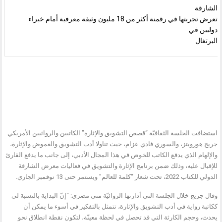
الشارقة
تعرض تجربتها في رقمنة أكثر من 18 مليون وثيقة معرفية أمام خبراء
دوليين في
البرتغال
استضافت الجلسة الثقافيّة “قصص التشويق والإثارة” الكاتبين والروائيين الأمريكي
جريج هورويتز، والسوري فادي عزام، حيث تناولا أدب التشويق والغموض والإثارة،
والإلهام الذي يدفع الكاتب للخوض في هذا المجال الأدبي، إلى جانب ما يدفع القارئ
للإقبال عليه، وذلك ضمن برنامج الإثارة والتشويق في فعاليات معرض الشارقة
الدولي للكتاب 2022، تحت شعار “كلمة للعالم” ويستمر حتى 13 نوفمبر الجاري.
وقال جريج خلال الجلسة التي أدارتها الروائيّة منى مصري: “إنّ البداية بالنسبة لي
ككاتبة رواية في أدب التشويق والإثارة، تتمثل بالتفكير في أسوء ما يمكن أن
يحدث، وحجم الكارثة التي قد تحصل في لحظة معينّة، لتكون نقطة انطلاق نحو