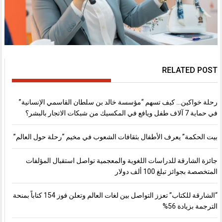
RELATED POST
رحلة خواكين… كيف تسهم “مؤسسة خالد بن سلطان القاسمي الإنسانية”
في حماية 7 آلاف طفل ويافع في المكسيك من شبكات الاتجار بالبشر؟
بيت الحكمة” يعرف الأطفال بثقافات الشعوب في مخيم “رحلة حول العالم”
جائزة الشارقة للدراسات اللغوية والمعجمية تواصل استقبال المؤلفات
المتخصصة بجوائز تبلغ 100 ألف دولار
“الشارقة للكتاب” تعزز التواصل بين لغات العالم وتعلن فوز 154 كتاباً بمنحة
الترجمة بزيادة 56%