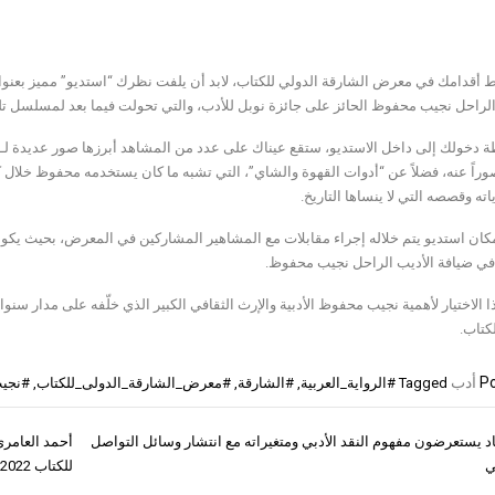
ط أقدامك في معرض الشارقة الدولي للكتاب، لابد أن يلفت نظرك “استديو” مميز بعنوان
الراحل نجيب محفوظ الحائز على جائزة نوبل للأدب، والتي تحولت فيما بعد لمسلسل ت
 دخولك إلى داخل الاستديو، ستقع عيناك على عدد من المشاهد أبرزها صور عديدة لـ
صوراً عنه، فضلاً عن “أدوات القهوة والشاي”، التي تشبه ما كان يستخدمه محفوظ خلال كت
ياته وقصصه التي لا ينساها التاريخ.
كان استديو يتم خلاله إجراء مقابلات مع المشاهير المشاركين في المعرض، بحيث يكون م
 في ضيافة الأديب الراحل نجيب محفوظ.
 الاختيار لأهمية نجيب محفوظ الأدبية والإرث الثقافي الكبير الذي خلّفه على مدار س
كتاب.
Po
أدب
Tagged
#الرواية_العربية
,
#الشارقة
,
#معرض_الشارقة_الدولى_للكتاب
,
#نجي
ّاد يستعرضون مفهوم النقد الأدبي ومتغيراته مع انتشار وسائل التواصل
أحمد العامري
ات
ي
للكتاب 2022”