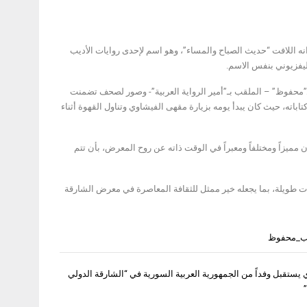
ه اللافت “حديث الصباح والمساء”، وهو اسم لإحدى روايات الأديب
ليفزيوني بنفس الاسم.
”محفوظ” – الملقب بـ”أمير الرواية العربية”- وصور لصحف تضمنت
اباته، حيث كان يبدأ يومه بزيارة مقهى الفيشاوي وتناول القهوة أثناء
ميزاً ومختلفاً ومعبراً في الوقت ذاته عن روح المعرض، بأن تتم
نوات طويلة، بما يجعله خير ممثل للثقافة المعاصرة في معرض الشارقة
ب_محفوظ
 يستقبل وفداً من الجمهورية العربية السورية في “الشارقة الدولي