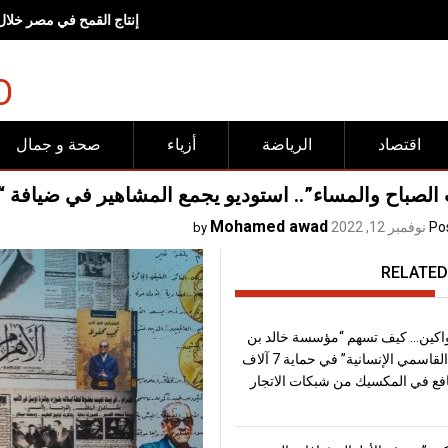
إنتاج القمح في مصر خلال موسم 2026، يتجاوز
O
اقتصاد
الرياضة
أزياء
صحة و جمال
لصباح والمساء”.. استوديو يجمع المشاهير في ضيافة “أ
Mohamed awad
Po
نوفمبر 12, 2022
by
RELATED
اكين… كيف تسهم “مؤسسة خالد بن
سلطان القاسمي الإنسانية” في حماية 7 آلاف
فع في المكسيك من شبكات الاتجار