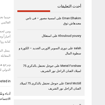
أحدث التعليقات
حينما تخ
Eman Elhakim
على
امسية مصور – فى ناس
العالمي 
معندهاش ذوق
ومن لحظة
Khouloud yousry
على
استغلال
أخباراً و
كتابة روا
salah
على
دورى السوبر الاوربى الجديد – الكورة و
يمثل الم
سطوة المال
المقابلة
ويرجع هذا
Meriel Forshaw
على
جوجل تحتفل بالذكرى 75
الدولي لل
لميلاد الفنان الراحل نور الشريف
sted in
Carol McGill
على
جوجل تحتفل بالذكرى 75 لميلاد
الفنان الراحل نور الشريف
تصفّح
أدباء ونق
المقال
الاجتماع