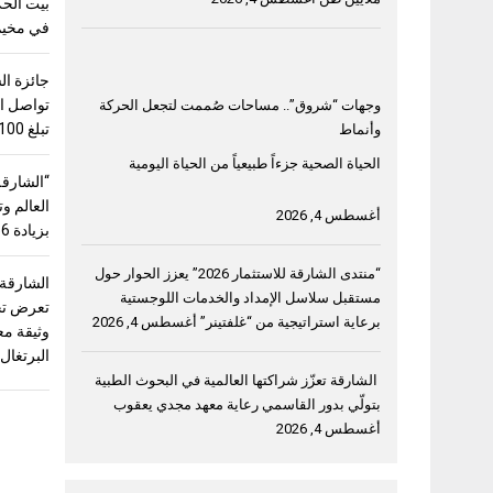
بيت الحك
في مخيم 
جائزة ال
تواصل اس
وجهات “شروق”.. مساحات صُممت لتجعل الحركة
تبلغ 100 ألف دولار
وأنماط
الحياة الصحية جزءاً طبيعياً من الحياة اليومية
“الشارقة
أغسطس 4, 2026
بزيادة 56%
“منتدى الشارقة للاستثمار 2026” يعزز الحوار حول
الشارقة
مستقبل سلاسل الإمداد والخدمات اللوجستية
برعاية استراتيجية من “غلفتينر”
أغسطس 4, 2026
وثيقة مع
البرتغال
الشارقة تعزّز شراكتها العالمية في البحوث الطبية
بتولّي بدور القاسمي رعاية معهد مجدي يعقوب
أغسطس 4, 2026