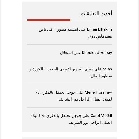
أحدث التعليقات
Eman Elhakim
على
امسية مصور – فى ناس
معندهاش ذوق
Khouloud yousry
على
استغلال
salah
على
دورى السوبر الاوربى الجديد – الكورة و
سطوة المال
Meriel Forshaw
على
جوجل تحتفل بالذكرى 75
لميلاد الفنان الراحل نور الشريف
Carol McGill
على
جوجل تحتفل بالذكرى 75 لميلاد
الفنان الراحل نور الشريف