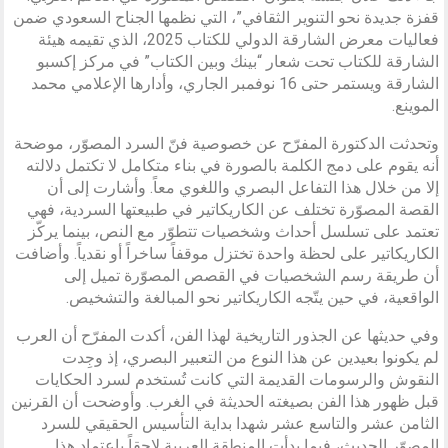
قفزة جديدة نحو التنوير الثقافي”، التي نظمها الجناح السعودي ضمن
فعاليات معرض الشارقة الدولي للكتاب 2025، الذي تقيمه هيئة
الشارقة للكتاب تحت شعار “بينك وبين الكتاب” في مركز إكسبو
الشارقة ويستمر حتى 16 نوفمبر الجاري، وأدارها الإعلامي محمد
الموينع.
وتحدثت الدكتورة المفرّح عن خصوصية فنّ السرد المصوّر، موضحة
أنه يقوم على دمج الكلمة بالصورة في بناء متكامل لا تكتمل دلالته
إلا من خلال هذا التفاعل البصري واللغوي معاً. وأشارت إلى أن
القصة المصوّرة تختلف عن الكاريكاتير في طبيعتها السردية، فهي
تعتمد على تسلسل أحداث وشخصيات تتطوّر مع النص، بينما يركّز
الكاريكاتير على لحظة واحدة تختزل موقفاً ساخراً أو نقدياً. وأضافت
أن طريقة رسم الشخصيات في القصص المصوّرة تميل إلى
الواقعية، في حين يتّجه الكاريكاتير نحو المبالغة والتشخيص.
وفي حديثها عن الجذور التاريخية لهذا الفن، أكدت المفرّح أن العرب
لم يكونوا بعيدين عن هذا النوع من التعبير البصري، إذ وجِدت
النقوش والرسومات القديمة التي كانت تُستخدم لسرد الحكايات
قبل ظهور هذا الفن بصيغته الحديثة في الغرب. وأوضحت أن القرنين
الثامن عشر والتاسع عشر شهدا بداية التأسيس الحقيقي للسرد
المصوّر الحديث، فيما بدأت المنطقة العربية لاحقاً باعتماد هذا