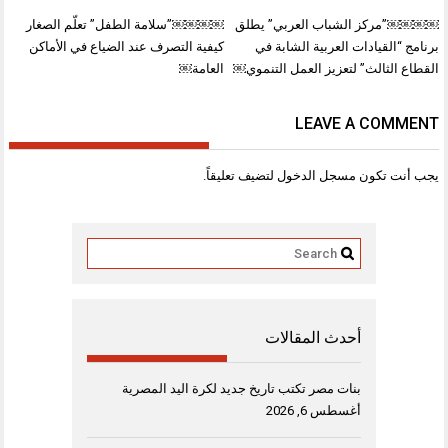
تصفّح
￼￼￼￼”مركز الشباب العربي” يطلق
￼￼￼￼”سلامة الطفل” تعلّم الصغار
المقالات
برنامج “القيادات العربية الشابة في
كيفية التصرف عند الضياع في الأماكن
القطاع الثالث” لتعزيز العمل التنموي￼
العامة￼
LEAVE A COMMENT
يجب أنت تكون
مسجل الدخول
لتضيف تعليقاً.
أحدث المقالات
بنات مصر تكتب تاريخ جديد لكرة اليد المصرية
أغسطس 6, 2026