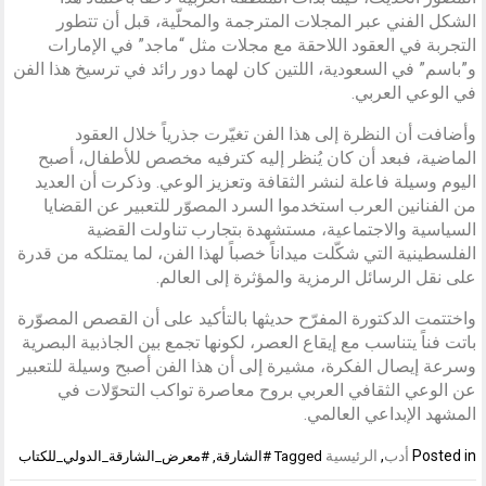
الشكل الفني عبر المجلات المترجمة والمحلّية، قبل أن تتطور
التجربة في العقود اللاحقة مع مجلات مثل “ماجد” في الإمارات
و”باسم” في السعودية، اللتين كان لهما دور رائد في ترسيخ هذا الفن
في الوعي العربي.
وأضافت أن النظرة إلى هذا الفن تغيّرت جذرياً خلال العقود
الماضية، فبعد أن كان يُنظر إليه كترفيه مخصص للأطفال، أصبح
اليوم وسيلة فاعلة لنشر الثقافة وتعزيز الوعي. وذكرت أن العديد
من الفنانين العرب استخدموا السرد المصوّر للتعبير عن القضايا
السياسية والاجتماعية، مستشهدة بتجارب تناولت القضية
الفلسطينية التي شكّلت ميداناً خصباً لهذا الفن، لما يمتلكه من قدرة
على نقل الرسائل الرمزية والمؤثرة إلى العالم.
واختتمت الدكتورة المفرّح حديثها بالتأكيد على أن القصص المصوّرة
باتت فناً يتناسب مع إيقاع العصر، لكونها تجمع بين الجاذبية البصرية
وسرعة إيصال الفكرة، مشيرة إلى أن هذا الفن أصبح وسيلة للتعبير
عن الوعي الثقافي العربي بروح معاصرة تواكب التحوّلات في
المشهد الإبداعي العالمي.
Posted in
أدب
,
الرئيسية
Tagged
#الشارقة
,
#معرض_الشارقة_الدولي_للكتاب