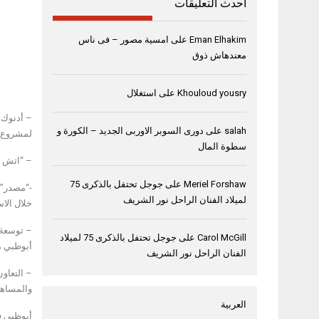
أحدث التعليقات
Eman Elhakim
على
امسية مصور – فى ناس
معندهاش ذوق
Khouloud yousry
على
استغلال
– أدنوك 
salah
على
دورى السوبر الاوربى الجديد – الكورة و
لمشروع ا
سطوة المال
– “اتش ت
Meriel Forshaw
على
جوجل تحتفل بالذكرى 75
-“مصدر” 
لميلاد الفنان الراحل نور الشريف
خلال الا
– توسعة 
Carol McGill
على
جوجل تحتفل بالذكرى 75 لميلاد
أبوظبي من
الفنان الراحل نور الشريف
– التعاون
والمساهم
العربية