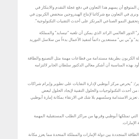
 المتوقع أن يسهم هذا التعاون في دفع عجلة التقدم والابتكار في
نرى في التعاون مع شركائنا لإنتاج الهيدروجين منخفض الكربون في
حقيق النمو الصناعي المرتكز على أحدث التقنيات التكنولوجية”.
 الدور العالمي الرائد الذي يمكن أن تلعبه “تيسايد” والمملكة
 و”بي بي” مستعدين دائماً لتنفيذ الأعمال بدءاً من سلاسل التوريد
لة الكربون بطريقة مستدامة من قطاعات مهمة مثل التصنيع والطاقة
ود بهذه المناسبة أن أشكر معالي الدكتور سلطان الجابر لالتزامه
ير/: “يحرص مركز أبوظبي لإدارة النفايات على تطوير وإبرام شراكات
 من أحدث التكنولوجيات والحلول التقنية لإيجاد الحلول لبعض
 تعزيز الاستدامة وستُسهم بلا شك في الارتقاء بمكانة إمارة أبوظبي
رة التي تمتلكها أبوظبي وقربها من مراكز الطلب المستقبلية المهمة
الإمارات.
طاقة المتجددة بين دولة الإمارات والمملكة المتحدة مما يعزز مكانة