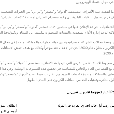
 في مجال اقتصاد الهيدروجين.
 اتفقت عليه الأطراف، ستستفيد “أدنوك” و”مصدر” و”بي بي” من الخبرات التشغيلية الو
 فرص تحويل النفايات البلدية إلى وقود مستدام للطيران لمصلحة “الاتحاد للطيران” ب
واستناداً للاتفاقيات التي تمّ الإعلان عنها في سبتمبر 21
ذكية لدعم إدارة الأداء المتقدمة والتقنيات المتطورة للكشف عن الميثان وتكنولوجيا ال
20.
 سعيهما للاستفادة من الفرص التي تتيحها هذ الاتفاقيات ستسعى “أدنوك” و”مصدر” و
 مع القطاعين العام والخاص للمساهمة في تحقيق هذه الطموحات الوطنية. وفي هذا الس
وظبي والمملكة المتحدة لاكتساب المزيد من الخبرات، فيما تتطلع “أدنوك” و”مصدر” و”
ول مبتكرة وتقنيات الحد من انبعاثات الكربون على المدى الطويل
Po
أخبار
Tagged
#ادنوك
,
#بى_بى
لن رصد أول حالة لجدري القردة في الدولة
انطلاق المؤت
ات
أبوظبي الدولي 