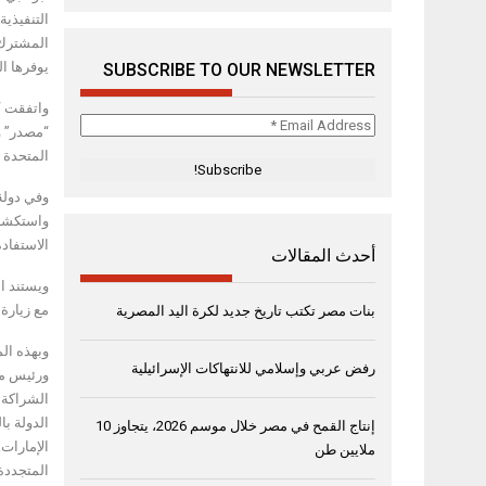
التنفيذي
المشترك 
يوفرها ا
SUBSCRIBE TO OUR NEWSLETTER
Email
“مصدر” و
Address
المتحدة و
*
وفي دولة
واستكشاف
الاستفادة
أحدث المقالات
ويستند ا
مع زيارة
بنات مصر تكتب تاريخ جديد لكرة اليد المصرية
وبهذه الم
رفض عربي وإسلامي للانتهاكات الإسرائيلية
ورئيس مج
الشراكة ا
الدولة با
إنتاج القمح في مصر خلال موسم 2026، يتجاوز 10
الإمارات.
ملايين طن
المتجددة 