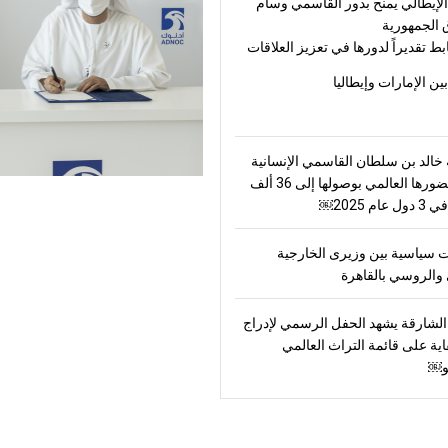
لإيطالي يمنح بدور القاسمي وسام
 الجمهورية
بط تقديراً لدورها في تعزيز العلاقات
بين الإمارات وإيطاليا
الد بن سلطان القاسمي الإنسانية
ترسّخ حضورها العالمي بوصولها إلى 36 ألف
ام 2025￼
 سياسية بين وزيرى الخارجية
والروسي بالقاهرة
لشارقة يشهد الحفل الرسمي لإدراج
اية على قائمة التراث العالمي
و￼