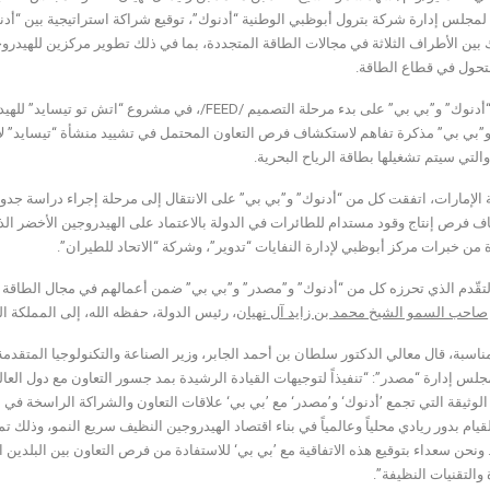
ة لمجلس إدارة شركة بترول أبوظبي الوطنية “أدنوك”، توقيع شراكة استراتيجية بين “
بين الأطراف الثلاثة في مجالات الطاقة المتجددة، بما في ذلك تطوير مركزين للهيدرو
لتحول في قطاع الطاقة.
واتفقت “أدنوك” و”بي بي” على بدء مرحلة التصميم /FEED
”بي بي” مذكرة تفاهم لاستكشاف فرص التعاون المحتمل في تشييد منشأة “تيسايد” لإنت
التي سيتم تشغيلها بطاقة الرياح البحرية.
 الإمارات، اتفقت كل من “أدنوك” و”بي بي” على الانتقال إلى مرحلة إجراء دراسة جد
 فرص إنتاج وقود مستدام للطائرات في الدولة بالاعتماد على الهيدروجين الأخضر الذي 
 من خبرات مركز أبوظبي لإدارة النفايات “تدوير”، وشركة “الاتحاد للطيران”.
لتقّدم الذي تحرزه كل من “أدنوك” و”مصدر” و”بي بي” ضمن أعمالهم في مجال الطاقة الم
صاحب السمو الشيخ محمد بن زايد آل نهيان
، رئيس الدولة، حفظه الله، إلى المملكة المت
ناسبة، قال معالي الدكتور سلطان بن أحمد الجابر، وزير الصناعة والتكنولوجيا المتقد
لس إدارة “مصدر”: “تنفيذاً لتوجيهات القيادة الرشيدة بمد جسور التعاون مع دول الع
لوثيقة التي تجمع ’أدنوك‘ و’مصدر‘ مع ’بي بي‘ علاقات التعاون والشراكة الراسخة في مج
لقيام بدور ريادي محلياً وعالمياً في بناء اقتصاد الهيدروجين النظيف سريع النمو، وذلك
 ونحن سعداء بتوقيع هذه الاتفاقية مع ’بي بي‘ للاستفادة من فرص التعاون بين البلدين
والتقنيات النظيفة”.