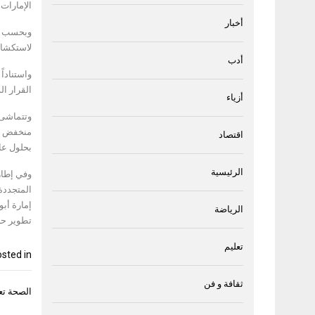
الإمارات
أخبار
وبحسب ما
لاستكشاف
أدب
القرار ال
أزياء
اقتصاد
بحلول عام 30
الرئيسية
وفي إطار
المتجددة
إمارة أب
الرياضة
تطوير حل
تعليم
sted in
ثقافة و فن
تصفّح
الصحة تع
المقال