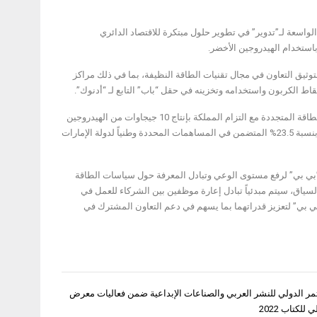
اسعة لـ”تدوير” في تطوير حلول مبتكرة للاقتصاد الدائري
استخدام الهيدروجين الأخضر.
20، تستمر “أدنوك” و”مصدر” و”بي بي” بتوثيق التعاون في مجال تقنيات الطاقة النظيفة، بما في ذلك مراكز
تقاط الكربون واستخدامه وتخزينه في حقل “باب” التابع لـ “أدنوك”.
وتتماشى توسعة مجالات الشراكة الاستراتيجية بين دولة الإمارات والمملكة المتحدة في مجال الطاقة المتجددة مع التزام المملكة بإنتاج 10 جيجاوات من الهيدروجين
منخفض الكربون بحلول عام 2030 الذي تم الإعلان عنه مؤخراً وكذلك مع هدف خفض الانبعاثات بنسبة 23.5% المتضمن في المساهمات المحددة وطنياً لدولة الإمارات
”بي بي” لرفع مستوى الوعي وتبادل المعرفة حول سياسات الطاقة
ياق، سيتم مبدئياً تبادل إعارة موظفين بين الشركاء للعمل في
بي بي” لتعزيز قدراتهما بما يسهم في دعم التعاون المشترك في
مر الدولي للنشر العربي والصناعات الإبداعية ضمن فعاليات معرض
للكتاب 2022