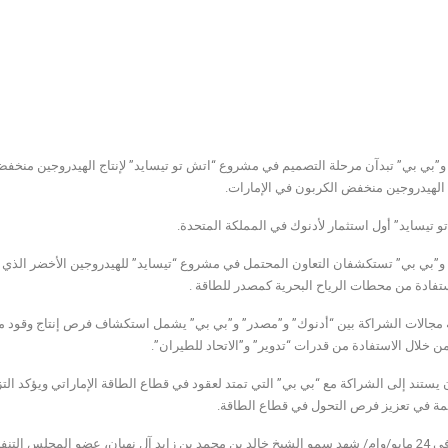
و”بي بي” تبدآن مرحلة التصميم في مشروع “اتش تو تيسايد” لإنتاج الهيدروجين منخفض
لهيدروجين منخفض الكربون في الإمارات.
و تيسايد” أول استثمار لأدنوك في المملكة المتحدة.
و”بي بي” تستكشفان التعاون المحتمل في مشروع “تيسايد” للهيدروجين الأخضر الذي ت
ستفادة من محطات الرياح البحرية كمصدر للطاقة .
مجالات الشراكة بين “أدنوك” و”مصدر” و”بي بي” يشمل استكشاف فرص إنتاج وقود مس
 خلال الاستفادة من قدرات “تدوير” و”الاتحاد للطيران”.
 يستند إلى الشراكة مع “بي بي” التي تمتد لعقود في قطاع الطاقة الإماراتي ويؤكد الت
ة في تعزيز فرص التحول في قطاع الطاقة.
أبوظبي في 24 مايو/وام/ شهد سمو الشيخ خالد بن محمد بن زايد آل نهيان، عضو المجلس 