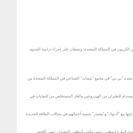
 الكربون في المملكة المتحدة، وتتفقان على إجراء دراسة الجدوى
نفذه “بي بي” في مجمع “تيسايد” الصناعي في المملكة المتحدة من
تدام للطيران من الهيدروجين والغاز المستخلص من النفايات في
زامها مع “أدنوك” و”مصدر” بتنمية أعمالهم في مجالات الطاقة الجديدة
التنفيذي لإمارة أبوظبي رئيس مكتب أبوظبي التنفيذي رئيس اللجنة