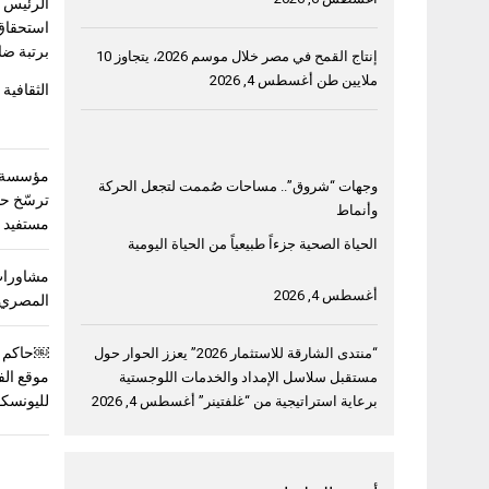
الرئيس ا
استحقاق
برتبة ضا
إنتاج القمح في مصر خلال موسم 2026، يتجاوز 10
ملايين طن
أغسطس 4, 2026
الثقافية 
مؤسسة خ
وجهات “شروق”.. مساحات صُممت لتجعل الحركة
وأنماط
مستفيد في 3 دول ع
الحياة الصحية جزءاً طبيعياً من الحياة اليومية
مشاورات
أغسطس 4, 2026
المصري 
￼حاكم ا
“منتدى الشارقة للاستثمار 2026” يعزز الحوار حول
موقع الف
مستقبل سلاسل الإمداد والخدمات اللوجستية
لليونسك
برعاية استراتيجية من “غلفتينر”
أغسطس 4, 2026