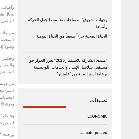
وأضاف: “ت
مجال تقن
وجهات “شروق”.. مساحات صُممت لتجعل الحركة
أبوظبي ف
وأنماط
من جانبه،
الحياة الصحية جزءاً طبيعياً من الحياة اليومية
المتحدة 
وصولاً إل
وتعكس هذ
“منتدى الشارقة للاستثمار 2026” يعزز الحوار حول
والطيران.
مستقبل سلاسل الإمداد والخدمات اللوجستية
المستمر 
برعاية استراتيجية من “غلفتينر”
من جهته،
استراتيجي
التحديات 
تصنيفات
ودولة الإ
وتتطلع “أ
ECONOMIC
للهيدروج
Uncategorized
ورحبت “أد