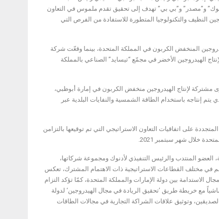
أدنوك” و”مصدر” و”بي بي” تهدف إلى تحقيق تقدم ملموس في التعاون
جين النظيف والتكنولوجيا المتطورة للاستفادة من الفرص التي
/، في مشروع “اتش تو تيسايد” للهيدروجين المنخفض الكربون في المملكة المتحدة، بينما وقعّت شركة
اج الهيدروجين الأخضر في مجمّع “تيسايد” الصناعي بالمملكة
وى مشتركة لإنتاج الهيدروجين منخفض الكربون في إمارة أبوظبي،
يتم إنتاجه باستخدام الطاقة الشمسية والنفايات البلدية عبر
تجددة على اتفاقيات التعاون الاستراتيجي التي تم توقيعها بالتزامن
حدة خلال شهر سبتمبر 2021.
مة، العضو المنتدب والرئيس التنفيذي لأدنوك ومجموعة شركاتها،
الم في مختلف القطاعات الاستراتيجية ذات الاهتمام المشترك، تعكس
ال الاستدامة بين دولة الإمارات والمملكة المتحدة، كمّا تؤكد التزام
 تماشياً مع خريطة طريق ’تحقيق الريادة في مجال الهيدروجين‘ لدولة
 الصديقين، وتوثيق علاقات الشراكة التجارية في مجالات الطاقات