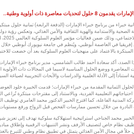
دمون 8 حلول لتحديات معاصرة ذات أولوية وطنية..
نية خبراء من برنامج خبراء الإمارات (الدفعة الرابعة) ثمانية حلول مبتك
ة الصحية والاستدامة والهوية الثقافية والأمن الغذائي، وتعكس رؤية دولة 
والأث
المبتكرة بالاعتماد على منهجيات العلوم السلوكية بعد أن خضعت للاختبارا
 الصدد، أكد سعادة أحمد طالب الشامسي، مدير برنامج خبراء الإمارات،
ت المعاصرة ووضع الحلول المناسبة لاسيما في المجالات ذات الأولوية ا
ة استناداً إلى الأدلة العلمية والدراسات والأبحاث التجريبية لصياغة 
حلول الثمانية المقدمة من خبراء الإمارات؛ قدمت الخبيرة خلود العو
احتياجاتهم التعليمية الفردية، وبالاستناد إلى مقترحات مبتكرة تُراعي ا
كة المدنية الفاعلة، كما اقترح الخبير الدكتور محمد العامري توظيف الت
ة النادرة من خلال تحسين ممارسات الفحص قبل الزواج ورفع مستويات
خبير محمد الجناحي استراتيجية استهلاكية سلوكية تهدف إلى تعزيز شر
يف نظام خاص لتصنيف الأرفف ونشر التنبيهات الرقمية وإطلاق مبادرات 
 حلاً في مجال الأمن الغذائي يتمثل في تطبيق نظام وطني للتبرع بالغذاء