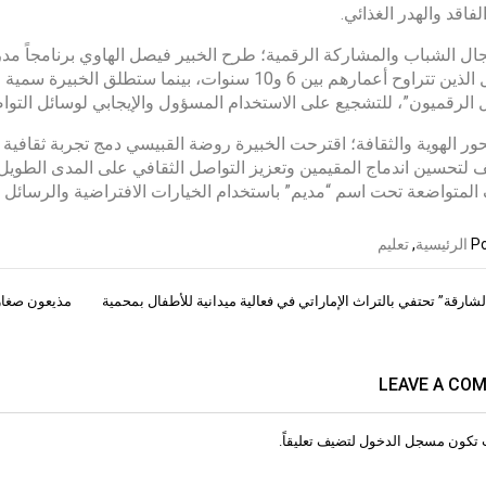
لفاقد والهدر الغذائي.
ل الشباب والمشاركة الرقمية؛ طرح الخبير فيصل الهاوي برنامجاً مدر
الأطفال الذين تتراوح أعمارهم بين 6 و10 سنوات، بينم
ل الرقميون”، للتشجيع على الاستخدام المسؤول والإيجابي لوسائل التوا
ر الهوية والثقافة؛ اقترحت الخبيرة روضة القبيسي دمج تجربة ثقافية
 لتحسين اندماج المقيمين وتعزيز التواصل الثقافي على المدى الطويل،
المتواضعة تحت اسم “مديم” باستخدام الخيارات الافتراضية والرسائل ال
Po
الرئيسية
,
تعليم
شارقة” تحتفي بالتراث الإماراتي في فعالية ميدانية للأطفال بمحمية
مذيعون صغار”
ات
LEAVE A CO
 تكون
مسجل الدخول
لتضيف تعليقاً.