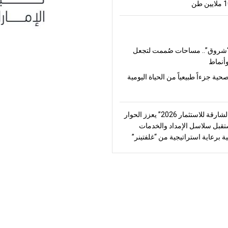
شروق”.. مساحات صُممت لتجعل
أنماط
صحية جزءاً طبيعياً من الحياة اليومية
“منتدى الشارقة للاستثمار 2026” يعزز الحوار
قبل سلاسل الإمداد والخدمات
ة برعاية استراتيجية من “غلفتينر”