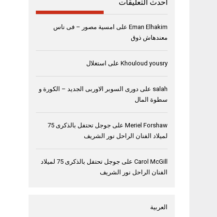
أحدث التعليقات
Eman Elhakim
على
امسية مصور – فى ناس
معندهاش ذوق
Khouloud yousry
على
استغلال
salah
على
دورى السوبر الاوربى الجديد – الكورة و
سطوة المال
Meriel Forshaw
على
جوجل تحتفل بالذكرى 75
لميلاد الفنان الراحل نور الشريف
Carol McGill
على
جوجل تحتفل بالذكرى 75 لميلاد
الفنان الراحل نور الشريف
العربية