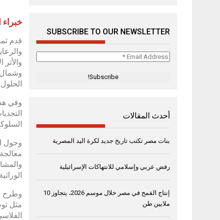
خبراء الإمارات يق
SUBSCRIBE TO OUR NEWSLETTER
قدم ثما
والرعاي
Email
Address
*
الحلول 
وفي هذا
التحديا
أحدث المقالات
السلوكي
بنات مصر تكتب تاريخ جديد لكرة اليد المصرية
وحول ال
معالجة 
والمشار
رفض عربي وإسلامي للانتهاكات الإسرائيلية
الوراثي
وطرح ال
إنتاج القمح في مصر خلال موسم 2026، يتجاوز 10
مثل توظ
ملايين طن
الفلاسي