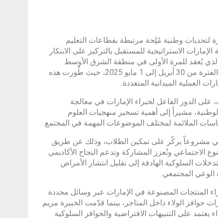
رة لتحديات وطنية مُلِحة مرتبطة بقطاعات التعليم
الإمارات الاستراتيجية للمستقبل بالتركيز على الابتكار
ر الاجتماعي، وذلك ضمن فعاليات مؤتمر العلوم السلوكية العالمي 2025، الذي يُعقد للمرة الأولى في منطقة الشرق الأوسط
وشمال إفريقيا في العاصمة أبوظبي، ويُنظم في جامعة نيويورك أبوظبي خلال الفترة من 30 أبريل إلى 1 مايو 2025، حيث طُورت هذه
ت العملية الميدانية المتعددة.
 على الدور الفاعل لخبراء الإمارات في معالجة
لوطنية، مشيراً إلى أهمية تسخير منهجيات العلوم
السياسات الملائمة لمختلف الموضوعات المهمة في المجتمع.
ضي مشروعاً يركّز على تمكين الطلاب، وذلك عن طريق
لنوع الاجتماعي وتُعزز المشاركة وتدعم النجاح الأكاديمي
دخلات السلوكية الهادفة إلى تقليل انتشار الأمراض
 الوعي المجتمعي.
اء المنتجات المصنوعة في الإمارات عبر وسائل محددة
حوافز الولاء داخل المتاجر، بينما قدّمت الخبيرة مريم
 يعتمد على التنبيهات الافتراضية والحوافز السلوكية