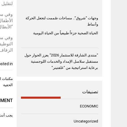
لتقليل ا
وفي مجا
وجهات “شروق”.. مساحات صُممت لتجعل الحركة
وأنماط
“الأبطا
الحياة الصحية جزءاً طبيعياً من الحياة اليومية
وفي محو
التوظيف
الزفاف 
“منتدى الشارقة للاستثمار 2026” يعزز الحوار حول
مستقبل سلاسل الإمداد والخدمات اللوجستية
sted in
برعاية استراتيجية من “غلفتينر”
تصفّح
مكتبات ال
المقال
الحفية
تصنيفات
MMENT
ECONOMIC
يجب أنت
Uncategorized