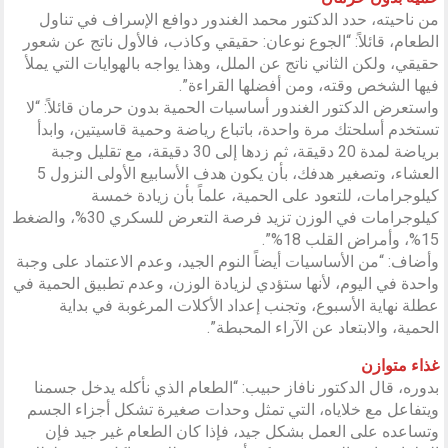
من ناحيته، حدد الدكتور محمد الغندور دوافع الإسراف في تناول
الطعام، قائلاً: “الجوع نوعان: حقيقي وكاذب، فالأول ناتج عن شعور
حقيقي، ولكن الثاني ناتج عن الملل، وهذا يواجه بالهوايات التي يملأ
فيها الشخص وقته، ومن أفضلها القراءة”.
واستعرض الدكتور الغندور أساسيات الحمية بدون حرمان قائلاً: “لا
تستخدم أسلحتك مرة واحدة، باتباع رياضة وحمية قاسيتين، وابدأ
برياضة لمدة 20 دقيقة، ثم زدها إلى 30 دقيقة، مع تقليل وجبة
العشاء، وتصغير هدفك، بأن يكون هدف الأسابيع الأولى النزول 5
كيلوجرامات، للتعود على الحمية، علماً بأن زيادة خمسة
كيلوجرامات في الوزن تزيد فرصة التعرض للسكري 30%، والضغط
15%، وأمراض القلب 18%”.
وأضاف: “من الأساسيات أيضاً النوم الجيد، وعدم الاعتماد على وجبة
واحدة في اليوم، لأنها ستؤدي لزيادة الوزن، وعدم تطبيق الحمية في
عطلة نهاية الأسبوع، وتجنب إعداد الأكلات المرغوبة في بداية
الحمية، والابتعاد عن الآراء المحبطة”.
غذاء متوازن
بدوره، قال الدكتور نافاز حبيب: “الطعام الذي نأكله يدخل جسمنا
ويتفاعل مع خلاياه، التي تمثل وحدات صغيرة تشكل أجزاء الجسم
وتساعده على العمل بشكل جيد، فإذا كان الطعام غير جيد فإن