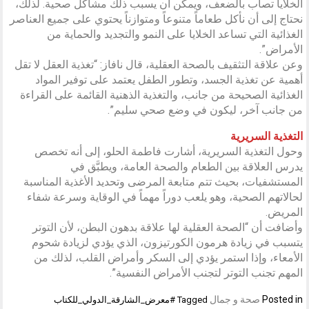
الخلايا تصاب بالضعف، ويمكن أن يسبب ذلك مشاكل صحية. لذلك،
نحتاج إلى أن نأكل طعاماً متنوعاً ومتوازناً يحتوي على جميع العناصر
الغذائية التي تساعد الخلايا على النمو والتجديد والحماية من
الأمراض”.
وعن علاقة التثقيف بالصحة العقلية، قال نافاز: “تغذية العقل لا تقل
أهمية عن تغذية الجسد، وتطور الطفل يعتمد على توفير المواد
الغذائية الصحيحة من جانب، والتغذية الذهنية القائمة على القراءة
من جانب آخر، ليكون في وضع صحي سليم”.
التغذية السريرية
وحول التغذية السريرية، أشارت فاطمة الحلو، إلى أنه تخصص
يدرس العلاقة بين الطعام والصحة العامة، ويطبَّق في
المستشفيات، بحيث تتم متابعة المرضى وتحديد الأغذية المناسبة
لحالاتهم الصحية، وهو يلعب دوراً مهماً في الوقاية وسرعة شفاء
المريض.
وأضافت أن “الصحة العقلية لها علاقة بدهون البطن، لأن التوتر
يتسبب في زيادة هرمون الكورتيزون، الذي يؤدي لزيادة شحوم
الأمعاء، وإذا استمر يؤدي إلى السكر وأمراض القلب، لذلك من
المهم تجنب التوتر لتجنب الأمراض النفسية”.
Posted in
صحة و جمال
Tagged
#معرض_الشارقة_الدولي_للكتاب