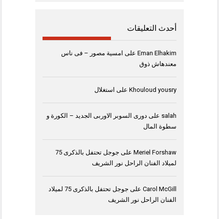
أحدث التعليقات
Eman Elhakim
على
امسية مصور – فى ناس
معندهاش ذوق
Khouloud yousry
على
استغلال
salah
على
دورى السوبر الاوربى الجديد – الكورة و
سطوة المال
Meriel Forshaw
على
جوجل تحتفل بالذكرى 75
لميلاد الفنان الراحل نور الشريف
Carol McGill
على
جوجل تحتفل بالذكرى 75 لميلاد
الفنان الراحل نور الشريف