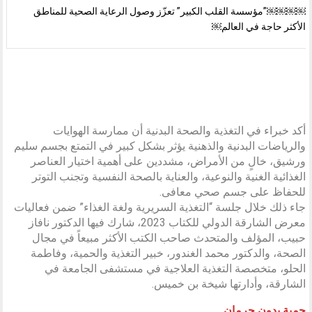
￼￼￼￼”مؤسسة القلب الكبير” تعزّز وصول الرعاية الصحية للمناطق
الأكثر حاجة في العالم￼
أكد خبراء في التغذية والصحة البدنية أن ممارسة الهوايات
والرياضات البدنية والذهنية يؤثر بشكل كبير في التمتع بجسم سليم
ورشيق، خالٍ من الأمراض، مشددين على أهمية اختيار العناصر
الغذائية الغنية والنوعية، والعناية بالصحة النفسية وتجنب التوتر
للحفاظ على جسم صحي معافى.
جاء ذلك خلال جلسة “التغذية السريرية ولغة الغذاء” ضمن فعاليات
معرض الشارقة الدولي للكتاب 2023، شارك فيها الدكتور نافاز
حبيب، المؤلف والمتحدث صاحب الكتب الأكثر مبيعاً في مجال
الصحة، والدكتور محمد الغندور، خبير التغذية والحمية، وفاطمة
الحلو، متخصصة التغذية العلاجية في مستشفى الجامعة في
الشارقة، وأدارتها شيخة بن خميس.
حمية بدون حرمان