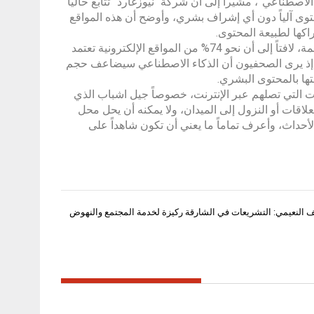
اصطناعي”، مشيراً إلى أن شركة “نيوزغارد” تتابع حالياً
تنتج محتوى آلياً دون أي إشراف بشري، وأوضح أن هذه المواقع
اكها لطبيعة المحتوى.
وأضاف أن المحتوى المولّد بالذكاء الاصطناعي ارتفع منذ عام 2022 بنسبة ضخمة، لافتاً إلى أن نحو 74% من المواقع الإلكترونية تعتمد
دة، إذ يرى الصحفيون أن الذكاء الاصطناعي سيضاعف حجم
 بالمعلومات التي تصلهم عبر الإنترنت، خصوصاً جيل اشباب الذي
لعلاقات أو النزول إلى الميدان، ولا يمكنه أن يحل محل
حداث، وأعرف تماماً ما يعني أن تكون شاهداً على
يف النعيمي: التشريعات في الشارقة ركيزة لخدمة المجتمع والنهوض