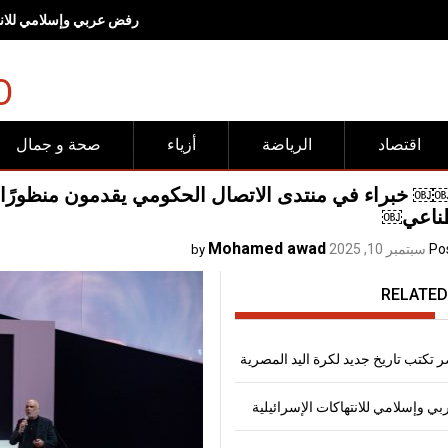
رفض عربي وإسلامي للانته
O
اقتصاد
الرياضة
أزياء
صحة و جمال
خبراء في منتدى الاتصال الحكومي يقدمون منظورًا 
ناعي￼
Mohamed awad
Po
سبتمبر 10, 2025
by
RELATED
 تكتب تاريخ جديد لكرة اليد المصرية
 وإسلامي للانتهاكات الإسرائيلية