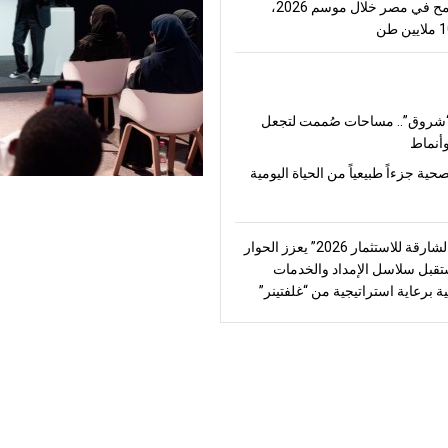
إنتاج القمح في مصر خلال موسم 2026،
شروق”.. مساحات صُممت لتجعل
أنماط
صحية جزءاً طبيعياً من الحياة اليومية
“منتدى الشارقة للاستثمار 2026” يعزز الحوار
قبل سلاسل الإمداد والخدمات
ة برعاية استراتيجية من “غلفتينر”