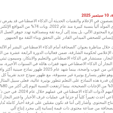
ر 2025
صصون في الإعلام والتقنيات الحديثة أن الذكاء الاصطناعي قد يفرض تح
المحتوى المولّد آلياً بنسبة كبيرة من
ة المحتوى الآلي، بل يمتد إلى أزمة ثقة ومصداقية تهدد جوهر العمل 
لإنساني للصحفي الميداني القادر على التحقق وبناء الثقة مع الجمهور.
 خلال مناظرة بعنوان “الصحافة أمام الذكاء الاصطناعي: البشر أم الآ
الإعلامي لحكومة الشارقة، ضمن فعاليات الدورة الرابعة عشرة من ال
نجار، مستشار في الذكاء الاصطناعي والتعليم والابتكار، وسيمون ثيثي،
تزال تعاني من عيوب واضحة، بينما شهد عام 5
، وهو تطور يتسارع بوتيرة غير مسبوقة، مع ظهور نموذج جديد تقريباً كل 
عي أحدث تغييراً كلياً أو جزئياً في عمليات غرف الأخبار. واعتبر النجا
نتاج المحتوى. وأشار إلى أننا قد نكون مقبلين على غرفة أخبار كاملة تُ
لصحافة من صناعة محتوى ذات قيمة إنسانية إلى مجرد إنتاج آلي.