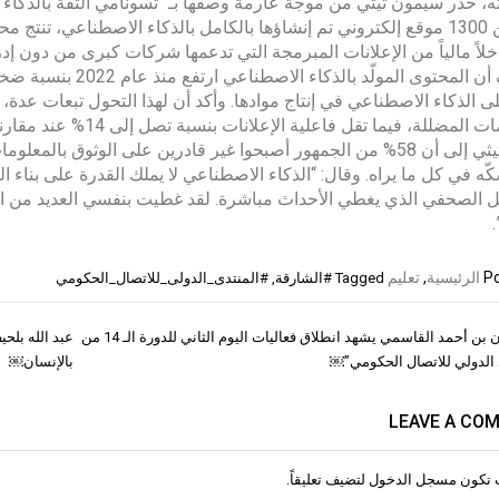
، حذّر سيمون ثيثي من موجة عارمة وصفها بـ “تسونامي الثقة بالذكاء ال
أكثر من 1300 موقع إلكتروني تم إنشاؤها بالكامل بالذكاء الاصطناعي، 
لاً مالياً من الإعلانات المبرمجة التي تدعمها شركات كبرى من دون إدر
على الذكاء الاصطناعي في إنتاج موادها. وأكد أن لهذا التحول تبعات ع
لمضللة، فيما تقل فاعلية الإعلانات بنسبة تصل إلى 14% عند مقارنتها بالمحتوى البشري.
وأشار ثيثي إلى أن 58% من الجمهور أصبحوا غير قادرين على الوثوق
كّه في كل ما يراه. وقال: “الذكاء الاصطناعي لا يملك القدرة على بناء ا
 الصحفي الذي يغطي الأحداث مباشرة. لقد غطيت بنفسي العديد من الأ
Po
الرئيسية
,
تعليم
Tagged
#الشارقة
,
#المنتدى_الدولى_للاتصال_الحكومي
￼سلطان بن أحمد القاسمي يشهد انطلاق فعاليات اليوم الثاني للدورة الـ 14 من
عبد الله بلح
ات
 الدولي للاتصال الحكومي”￼
بالإنسان￼
LEAVE A CO
 تكون
مسجل الدخول
لتضيف تعليقاً.