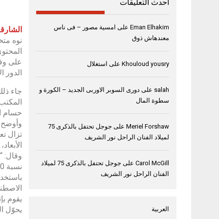
أحدث التعليقات
Eman Elhakim
على
امسية مصور – فى ناس
الشارقة، 10 سبتمب
معندهاش ذوق
نوه متخ
على وفر
Khouloud yousry
على
استغلال
الدور ا
salah
على
دورى السوبر الاوربى الجديد – الكورة و
جاء ذلك
سطوة المال
المكتب 
حسام ال
Meriel Forshaw
على
جوجل تحتفل بالذكرى 75
لميلاد الفنان الراحل نور الشريف
الأبعاد
Carol McGill
على
جوجل تحتفل بالذكرى 75 لميلاد
الفنان الراحل نور الشريف
الاصطنا
يقوم بإ
يحوّل ا
العربية