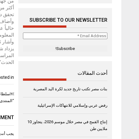
من جهته
تحقق دخ
SUBSCRIBE TO OUR NEWSLETTER
حالياً 
المعلومات ا
Email
Address
*
يزداد ش
المراسل
الحدث”.
أحدث المقالات
sted in
بنات مصر تكتب تاريخ جديد لكرة اليد المصرية
تصفّح
المقال
“المنتدى
رفض عربي وإسلامي للانتهاكات الإسرائيلية
MMENT
إنتاج القمح في مصر خلال موسم 2026، يتجاوز 10
ملايين طن
يجب أنت