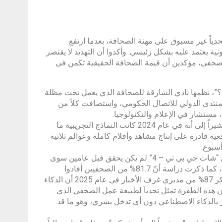
دياً غير مسبوق على مهنة الصحافة، بعدما ارتفع
ذ عام 2022، وبات 74% من المواقع الإلكترونية يعتمد عليه بشكل رئيسي. وأكدوا أن التهديد لا يقتصر
الصحفي، مؤكدين أن قيمة الصحافة الحقيقية تكمن في
لة؟”، نظمها نادي الشارقة للصحافة الذي يعمل تحت مظلة
منتدى الدولي للاتصال الحكومي، واستضافت كلاً من
 مستشار في الإعلام والتكنولوجيا.
وأوضح النجار أن الذكاء الاصطناعي شهد قفزات هائلة في السنوات الأخيرة، مشيراً إلى أنه في عام 2024 كانت النماذج التجريبية ما
202 ظهور نماذج صينية أكثر واقعية قادرة على إنتاج مشاهد وأفلام كاملة وعوالم ثلاثية
أسبوع.
وقال: “إن قدرة هذه النماذج على التعلم تتطور بوتيرة عالية، فعلى سبيل المثال “شات جي بي تي – 4” لم يكن يحقق قبل عامين سوى
نسبة 30% من الإجابات الصحيحة، بينما ارتفعت النسبة اليوم إلى أكثر من 80%، كما ذكرت دراسة أنّ 81.7% من الصحفيين أفادوا
باستخدامهم لأدوات الذكاء الاصطناعي في عملهم خلال عام 2024، في حين ذكر 87% من مديري غرف الأخبار في عام 2025 أن الذكاء
ر أن هذه الطفرة تمثل تحدياَ لطبيعة عمل الصحفي الذي
دار بالذكاء الاصطناعي دون أي تدخل بشري، وهو ما قد