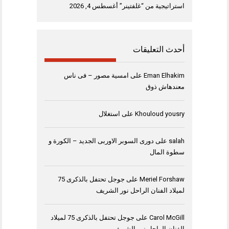
استراتيجية من “غلفتينر”
أغسطس 4, 2026
أحدث التعليقات
Eman Elhakim
على
امسية مصور – فى ناس
معندهاش ذوق
Khouloud yousry
على
استغلال
salah
على
دورى السوبر الاوربى الجديد – الكورة و
سطوة المال
Meriel Forshaw
على
جوجل تحتفل بالذكرى 75
لميلاد الفنان الراحل نور الشريف
Carol McGill
على
جوجل تحتفل بالذكرى 75 لميلاد
الفنان الراحل نور الشريف