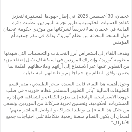
عجمان، 30 أغسطس 2025: في إطار جهودها المستمرة لتعزيز
كفاءة العمليات الحكومية وتطوير تجربة الموردين، نظّمت دائرة
المالية في عجمان لقاءً تعريفياً لشركائها من مورّدي حكومة عجمان
حول النسخة المحدثة من نظام “توريد”، وذلك في مقر جمعية أم
المؤمنين.
وهدف اللقاء إلى استعراض أبرز التحديثات والتحسينات التي شهدتها
منظومة “توريد”، وإشراك الموردين في استكشاف سُبل إضفاء مزيد
من التطوير عليها عبر الاستماع إلى آرائهم وملاحظاتهم القيّمة بما
يضمن توافق النظام مع احتياجاتهم وتطلعاتهم المستقبلية.
وحول أهمية هذا اللقاء، قالت السيدة سحر الطنيجي ، مدير قسم
التطبيقات المالية: “يأتي التطوير المستمر لنظام «توريد» في صلب
جهودنا الاستراتيجية الهادفة إلى تعزيز الكفاءة والشفافية في إدارة
المشتريات الحكومية، وتحسين تجربة شركائنا من الموردين. ونسعى
من خلال هذا اللقاء إلى توطيد الشراكة والتواصل المباشر معهم؛
لضمان أن يكون النظام منصة رقمية متكاملة تلبي احتياجات جميع
الأطراف”.