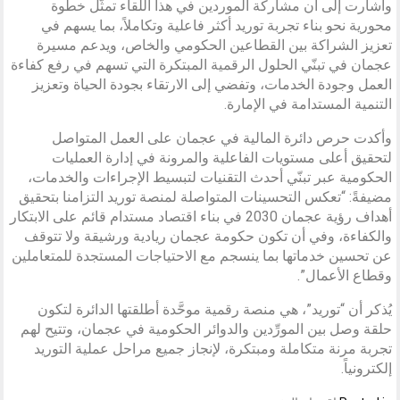
وأشارت إلى أن مشاركة الموردين في هذا اللقاء تمثّل خطوة
محورية نحو بناء تجربة توريد أكثر فاعلية وتكاملاً، بما يسهم في
تعزيز الشراكة بين القطاعين الحكومي والخاص، ويدعم مسيرة
عجمان في تبنّي الحلول الرقمية المبتكرة التي تسهم في رفع كفاءة
العمل وجودة الخدمات، وتفضي إلى الارتقاء بجودة الحياة وتعزيز
التنمية المستدامة في الإمارة.
وأكدت حرص دائرة المالية في عجمان على العمل المتواصل
لتحقيق أعلى مستويات الفاعلية والمرونة في إدارة العمليات
الحكومية عبر تبنّي أحدث التقنيات لتبسيط الإجراءات والخدمات،
مضيفةً: “تعكس التحسينات المتواصلة لمنصة توريد التزامنا بتحقيق
أهداف رؤية عجمان 2030 في بناء اقتصاد مستدام قائم على الابتكار
والكفاءة، وفي أن تكون حكومة عجمان ريادية ورشيقة ولا تتوقف
عن تحسين خدماتها بما ينسجم مع الاحتياجات المستجدة للمتعاملين
وقطاع الأعمال”.
يُذكر أن “توريد”، هي منصة رقمية موحَّدة أطلقتها الدائرة لتكون
حلقة وصل بين المورِّدين والدوائر الحكومية في عجمان، وتتيح لهم
تجربة مرنة متكاملة ومبتكرة، لإنجاز جميع مراحل عملية التوريد
إلكترونياً.