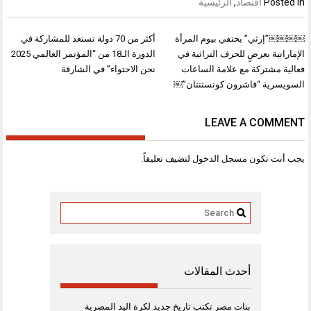
Posted in
اقتصاد
,
الرئيسية
تصفّح
￼￼￼￼”إرثي” يحتفي بيوم المرأة
أكثر من 70 دولة تستعد للمشاركة في
المقالات
الإماراتية بعرضٍ للحرف التراثية في
الدورة الـ18 من “المؤتمر العالمي 2025
فعالية مشتركة مع علامة الساعات
نحن الاحتواء” في الشارقة
السويسرية “فاشرون كونستنتان”￼
LEAVE A COMMENT
يجب أنت تكون
مسجل الدخول
لتضيف تعليقاً.
أحدث المقالات
بنات مصر تكتب تاريخ جديد لكرة اليد المصرية